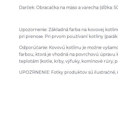
Darček: Obracačka na mäso a varecha (dĺžka: 5
Upozornenie: Základná farba na kovovej kotlin
pri prenose. Pri prvom používaní kotliny (paráku
Odporúčanie: Kovovú kotlinu je možne vyšamo
farbou, ktorá je vhodná na povrchovú úpravu 
teplotám (kotle, krby, výfuky, komínové rúry, pr
UPOZRNENIE: Fotky produktov sú ilustračné, môž