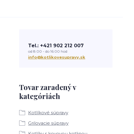
Tel.: +421 902 212 007
od 8:00 - do 16:00 hod
info@kotlikovesupravy.sk
Tovar zaradený v
kategóriách
Kotlíkové súpravy
Grilovacie súpravy
Kotlíky s kovovou kotlinou