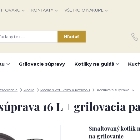
I TOVARU
KONTAKTY
VŠETKO O NÁKUPE
Hľadať
ku
Grilovacie súpravy
Kotlíky na guláš
Kuch
stronómia
Paella
Paella s kotlíkom a kotlinou
Kotlíková súprava 16 L +
súprava 16 L + grilovacia 
Smaltovaný kotlík n
na grilovanie