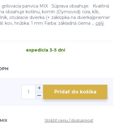
+ grilovacia panvica MIX Súprava obsahuje: Kvalitná
ina obsahuje kotlinu, komín (Dymovod): rúra, kĺb,
lník, otváracie dvierka (+ záklopka na dvierka)priemer
ál: kov, hrúbka: 1 mm Farba: základná čierna ...
celý
expedícia 3-5 dní
 DPH
Pridať do košíka
MIX
Strážiť cenu / dostupnosť