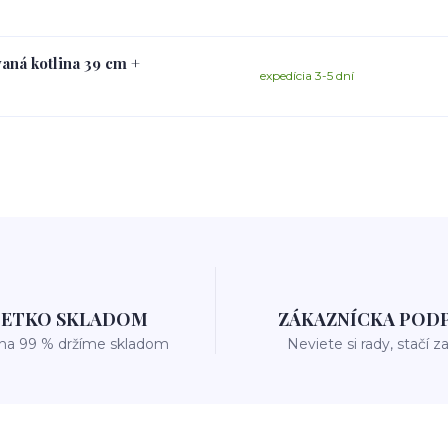
vaná kotlina 39 cm +
expedícia 3-5 dní
ŠETKO SKLADOM
ZÁKAZNÍCKA POD
 na 99 % držíme skladom
Neviete si rady, stačí z