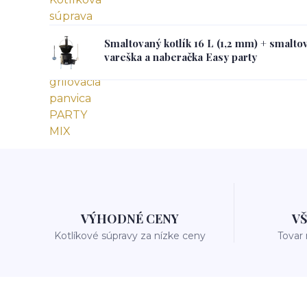
Smaltovaný kotlík 16 L (1,2 mm) + smalto
vareška a naberačka Easy party
VÝHODNÉ CENY
V
Kotlíkové súpravy za nízke ceny
Tovar