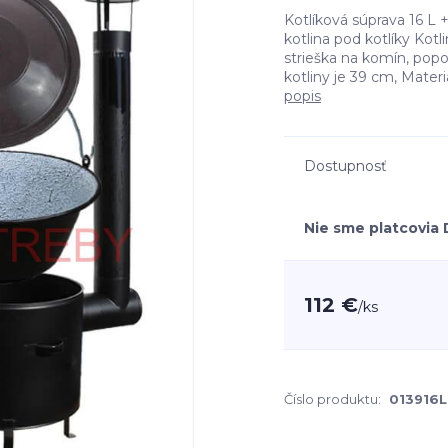
Kotlíková súprava 16 L 
kotlina pod kotlíky Kotl
strieška na komín, popo
kotliny je 39 cm, Materi
popis
Dostupnosť
Nie sme platcovia
112 €
/
ks
Číslo produktu:
013916L