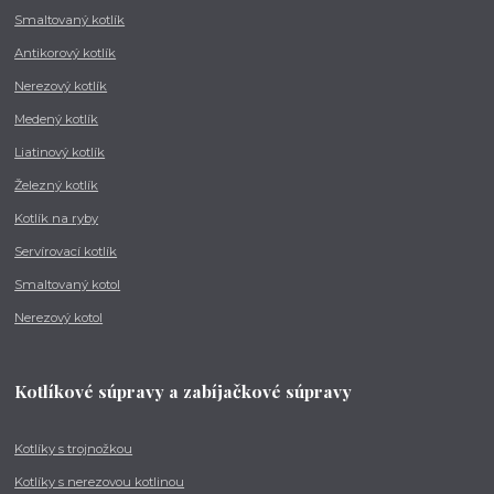
Smaltovaný kotlík
Antikorový kotlík
Nerezový kotlík
Medený kotlík
Liatinový kotlík
Železný kotlík
Kotlík na ryby
Servírovací kotlík
Smaltovaný kotol
Nerezový kotol
Kotlíkové súpravy a zabíjačkové súpravy
Kotlíky s trojnožkou
Kotlíky s nerezovou kotlinou