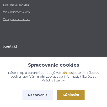
Nepriľnavá panvica
Wok, priemer: 31 cm
Wok, priemer: 36 cm
Kontakt
Tel.: +421 902 212 007
od 8:00 - do 16:00 hod
Spracovanie cookies
Náš e-shop a partneri potrebujú Váš
súhlas
s použitím súborov
info@kotlikovesupravy.sk
cookies, aby Vám mohli zobrazovať informácie týkajúce sa
Vašich záujmov.
Súhlasím
Nastavenia
Copyright © 2017-2050 kotlikovesupravy.sk, všetky práva vyhradené..