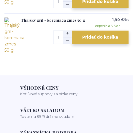
Pridať do košíka
Thajský gril - koreniaca zmes 50 g
1,90 €
/
ks
expedícia 3-5 dní
Pridať do košíka
VÝHODNÉ CENY
Kotlíkové súpravy za nízke ceny
VŠETKO SKLADOM
Tovar na 99 % držíme skladom
ZÁKAZNÍCKA PODPORA