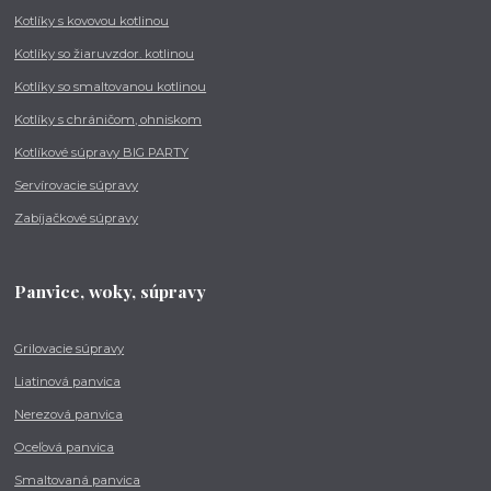
Kotlíky s kovovou kotlinou
Kotlíky so žiaruvzdor. kotlinou
Kotlíky so smaltovanou kotlinou
Kotlíky s chráničom, ohniskom
Kotlíkové súpravy BIG PARTY
Servírovacie súpravy
Zabíjačkové súpravy
Panvice, woky, súpravy
Grilovacie súpravy
Liatinová panvica
Nerezová panvica
Oceľová panvica
Smaltovaná panvica