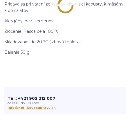
Pridáva sa pri varení zemiakov, do kyslej kapusty, k mäsám
a do šalátov.
Alergény: bez alergénov.
Zloženie: Rasca celá 100 %.
Skladovanie: do 20 °C (izbová teplota).
Balenie 50 g.
Tel.: +421 902 212 007
od 8:00 - do 16:00 hod
info@kotlikovesupravy.sk