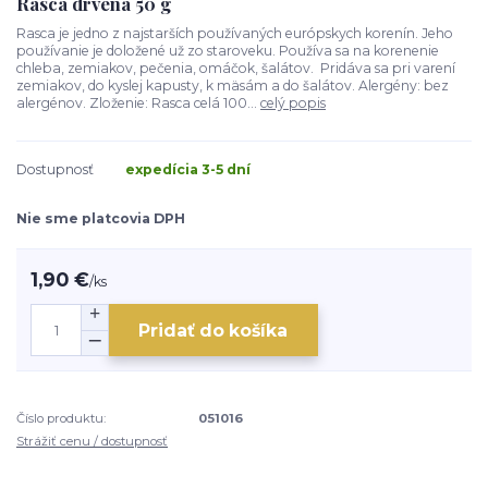
Rasca drvená 50 g
Rasca je jedno z najstarších používaných európskych korenín. Jeho
používanie je doložené už zo staroveku. Používa sa na korenenie
chleba, zemiakov, pečenia, omáčok, šalátov. Pridáva sa pri varení
zemiakov, do kyslej kapusty, k mäsám a do šalátov. Alergény: bez
alergénov. Zloženie: Rasca celá 100...
celý popis
Dostupnosť
expedícia 3-5 dní
Nie sme platcovia DPH
1,90 €
/
ks
Pridať do košíka
Číslo produktu:
051016
Strážiť cenu / dostupnosť