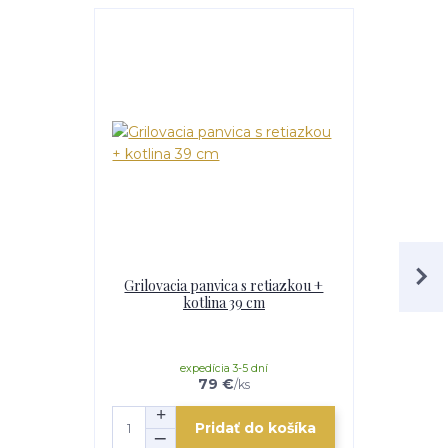
TOP produkt
Grilovacia panvica s retiazkou +
Paella smal
kotlina 39 cm
Kotlina 42 
expedícia 3-5 dní
e
79 €
/
ks
Pridať do košíka