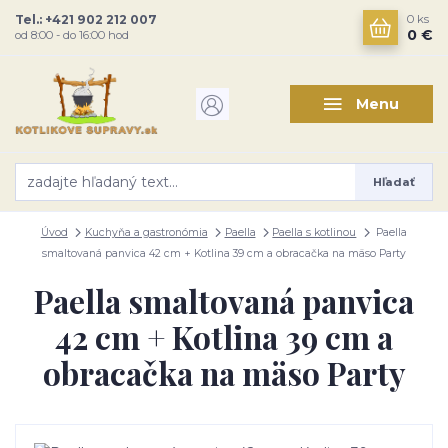
Tel.: +421 902 212 007
0
ks
0 €
od 8:00 - do 16:00 hod
Menu
Hľadať
Úvod
Kuchyňa a gastronómia
Paella
Paella s kotlinou
Paella
smaltovaná panvica 42 cm + Kotlina 39 cm a obracačka na mäso Party
Paella smaltovaná panvica
42 cm + Kotlina 39 cm a
obracačka na mäso Party