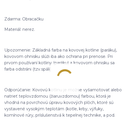
Zdarma: Obracačku
Materiál: nerez.
Upozornenie: Základná farba na kovovej kotline (paráku),
kovovom ohnisku slúži iba ako ochrana pri prenose. Pri
prvom používaní kotliny (paráku) a kovovom ohnisku sa
farba odstráni (tzv.spáli)
Odporúčanie: Kovovú kotlinu je možne vyšamotovať alebo
natrieť teplovzdornou (žiaruvzdornou) farbou, ktorá je
vhodná na povrchovú úpravu kovových plôch, ktoré sú
vystavené vysokým teplotám (kotle, krby, výfuky,
komínové rúry, príslušenstvá k tepelnej technike, a pod.