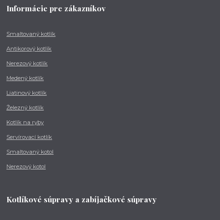
Informácie pre zákazníkov
Smaltovaný kotlík
Antikorový kotlík
Nerezový kotlík
Medený kotlík
Liatinový kotlík
Železný kotlík
Kotlík na ryby
Servírovací kotlík
Smaltovaný kotol
Nerezový kotol
Kotlíkové súpravy a zabíjačkové súpravy