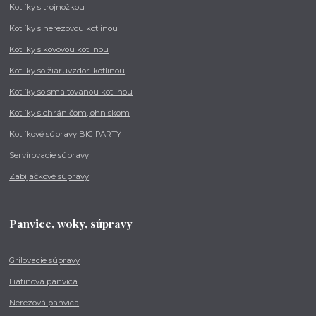
Kotlíky s trojnožkou
Kotlíky s nerezovou kotlinou
Kotlíky s kovovou kotlinou
Kotlíky so žiaruvzdor. kotlinou
Kotlíky so smaltovanou kotlinou
Kotlíky s chráničom, ohniskom
Kotlíkové súpravy BIG PARTY
Servírovacie súpravy
Zabíjačkové súpravy
Panvice, woky, súpravy
Grilovacie súpravy
Liatinová panvica
Nerezová panvica