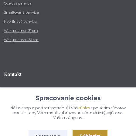
Oceľová panvica
Smaltovaná panvica
Nepriľnavá panvica
Wok, priemer: 31 cm
Wok, priemer: 36 cm
Kontakt
Tel.: +421 902 212 007
od 8:00 - do 16:00 hod
Spracovanie cookies
Náš e-shop a partneri potrebujú Váš
súhlas
s použitím súborov
info@kotlikovesupravy.sk
cookies, aby Vám mohli zobrazovať informácie týkajúce sa
Vašich záujmov.
Nastavenia