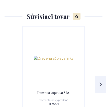
Súvisiaci tovar
4
Drevená súprava 8 ks
V
momentálne vypredané
e
11 €
/
ks