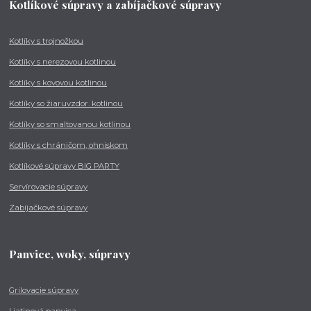
Kotlíkové súpravy a zabíjačkové súpravy
Kotlíky s trojnožkou
Kotlíky s nerezovou kotlinou
Kotlíky s kovovou kotlinou
Kotlíky so žiaruvzdor. kotlinou
Kotlíky so smaltovanou kotlinou
Kotlíky s chráničom, ohniskom
Kotlíkové súpravy BIG PARTY
Servírovacie súpravy
Zabíjačkové súpravy
Panvice, woky, súpravy
Grilovacie súpravy
Liatinová panvica