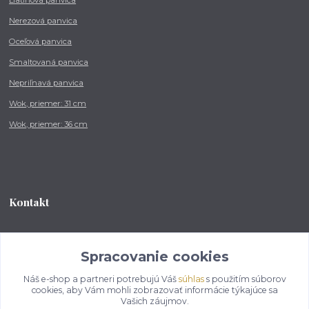
Nerezová panvica
Oceľová panvica
Smaltovaná panvica
Nepriľnavá panvica
Wok, priemer: 31 cm
Wok, priemer: 36 cm
Kontakt
Tel.: +421 902 212 007
od 8:00 - do 16:00 hod
Spracovanie cookies
Náš e-shop a partneri potrebujú Váš
súhlas
s použitím súborov
info@kotlikovesupravy.sk
cookies, aby Vám mohli zobrazovať informácie týkajúce sa
Vašich záujmov.