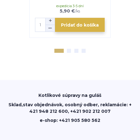
expedícia 3-5 dní
e
5,90 €
/
ks
Pridať do košíka
Kotlikové súpravy na guláš
Sklad,stav objednávok, osobný odber, reklamácie: +
421 948 212 600, +421 902 212 007
e-shop: +421 905 580 562