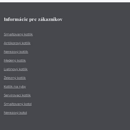
Informácie pre zákazníkov
Smaltovaný kotlík
Antikorový kotlík
Nerezový kotlík
Medený kotlík
Liatinový kotlík
Železný kotlík
Kotlík na ryby
Servírovací kotlík
Smaltovaný kotol
Nerezový kotol