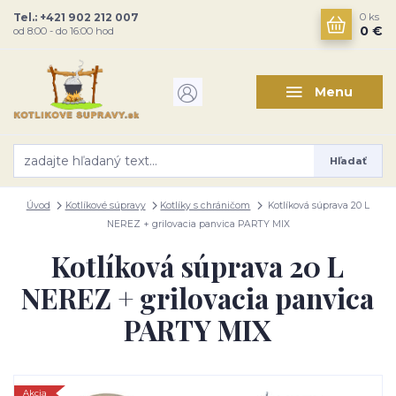
Tel.: +421 902 212 007
0
ks
0 €
od 8:00 - do 16:00 hod
Menu
Hľadať
Úvod
Kotlíkové súpravy
Kotlíky s chráničom
Kotlíková súprava 20 L
NEREZ + grilovacia panvica PARTY MIX
Kotlíková súprava 20 L
NEREZ + grilovacia panvica
PARTY MIX
Akcia