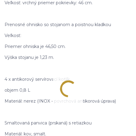
Veľkosť: vrchný priemer pokrievky: 46 cm.
Prenosné ohnisko so stojanom a poistnou kladkou
Veľkosť:
Priemer ohniska je 46,50 cm.
Výška stojanu je 1,23 m.
4 x antikorový servírovací kotlík
objem 0,8 L
Materiál: nerez (INOX - povrchová antikorová úprava)
Smaltovaná panvica (prskaná) s retiazkou
Materiál: kov, smalt.