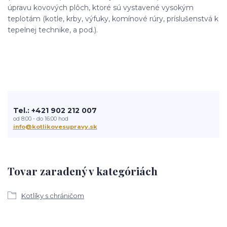
úpravu kovových plôch, ktoré sú vystavené vysokým
teplotám (kotle, krby, výfuky, komínové rúry, príslušenstvá k
tepelnej technike, a pod.).
Tel.: +421 902 212 007
od 8:00 - do 16:00 hod
info@kotlikovesupravy.sk
Tovar zaradený v kategóriách
Kotlíky s chráničom