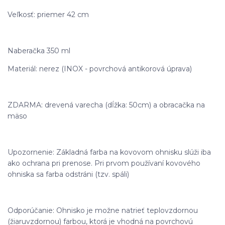
Veľkosť: priemer 42 cm
Naberačka 350 ml
Materiál: nerez (INOX - povrchová antikorová úprava)
ZDARMA: drevená varecha (dĺžka: 50cm) a obracačka na
mäso
Upozornenie: Základná farba na kovovom ohnisku slúži iba
ako ochrana pri prenose. Pri prvom používaní kovového
ohniska sa farba odstráni (tzv. spáli)
Odporúčanie: Ohnisko je možne natrieť teplovzdornou
(žiaruvzdornou) farbou, ktorá je vhodná na povrchovú