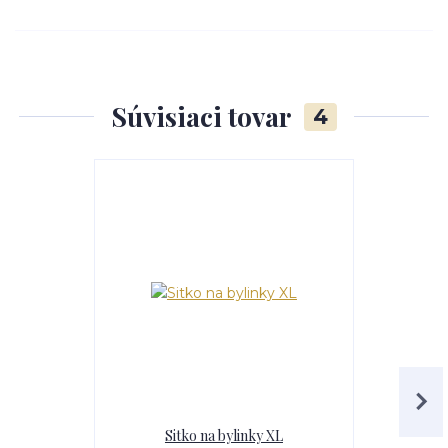
Súvisiaci tovar
4
Sitko na bylinky XL
Nož