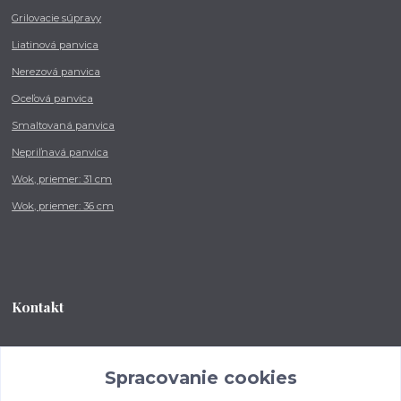
Grilovacie súpravy
Liatinová panvica
Nerezová panvica
Oceľová panvica
Smaltovaná panvica
Nepriľnavá panvica
Wok, priemer: 31 cm
Wok, priemer: 36 cm
Kontakt
Tel.: +421 902 212 007
od 8:00 - do 16:00 hod
Spracovanie cookies