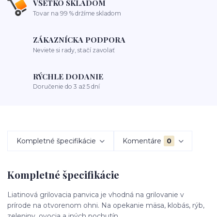
VŠETKO SKLADOM
Tovar na 99 % držíme skladom
ZÁKAZNÍCKA PODPORA
Neviete si rady, stačí zavolať
RÝCHLE DODANIE
Doručenie do 3 až 5 dní
Kompletné špecifikácie
Komentáre
0
Kompletné špecifikácie
Liatinová grilovacia panvica je vhodná na grilovanie v
prírode na otvorenom ohni. Na opekanie mäsa, klobás, rýb,
zeleniny, ovocia a iných pochutín