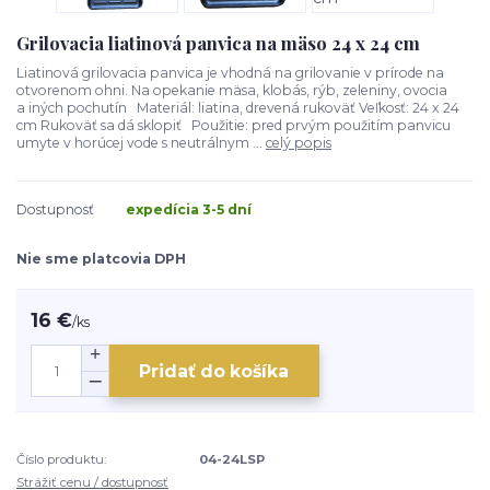
Grilovacia liatinová panvica na mäso 24 x 24 cm
Liatinová grilovacia panvica je vhodná na grilovanie v prírode na
otvorenom ohni. Na opekanie mäsa, klobás, rýb, zeleniny, ovocia
a iných pochutín Materiál: liatina, drevená rukoväť Veľkosť: 24 x 24
cm Rukoväť sa dá sklopiť Použitie: pred prvým použitím panvicu
umyte v horúcej vode s neutrálnym ...
celý popis
Dostupnosť
expedícia 3-5 dní
Nie sme platcovia DPH
16 €
/
ks
Pridať do košíka
Číslo produktu:
04-24LSP
Strážiť cenu / dostupnosť