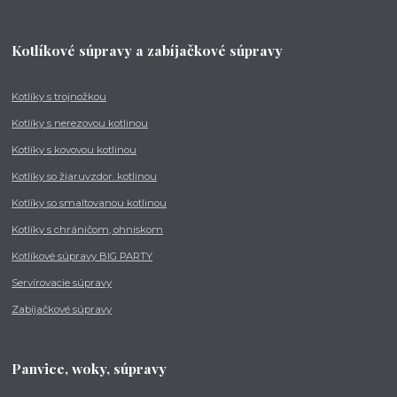
Kotlíkové súpravy a zabíjačkové súpravy
Kotlíky s trojnožkou
Kotlíky s nerezovou kotlinou
Kotlíky s kovovou kotlinou
Kotlíky so žiaruvzdor. kotlinou
Kotlíky so smaltovanou kotlinou
Kotlíky s chráničom, ohniskom
Kotlíkové súpravy BIG PARTY
Servírovacie súpravy
Zabíjačkové súpravy
Panvice, woky, súpravy