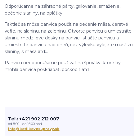
Odporúčame na záhradné párty, grilovanie, smaženie,
pečenie slaniny, na oplátky
Taktiež sa môže panvica použiť na pečenie mäsa, čerstvé
vafle, na slaninu, na zeleninu. Otvorte panvicu a umiestnite
slaninu medzi dve dosky na panvici, stlačte panvicu a
umiestnite panvicu nad oheň, cez výlevku vylejete masť zo
slaniny, s mäsa atď...
Panvicu neodporúčame používať na šporáky, ktoré by
mohla panvica poškriabať, poškodiť atď..
Tel.: +421 902 212 007
od 8:00 - do 16:00 hod
info@kotlikovesupravy.sk