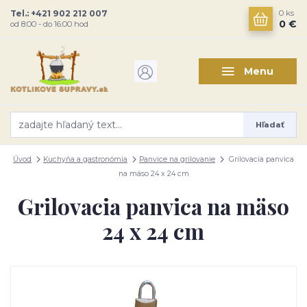
Tel.: +421 902 212 007
0
ks
0 €
od 8:00 - do 16:00 hod
Menu
Hľadať
Úvod
Kuchyňa a gastronómia
Panvice na grilovanie
Grilovacia panvica
na mäso 24 x 24 cm
Grilovacia panvica na mäso
24 x 24 cm