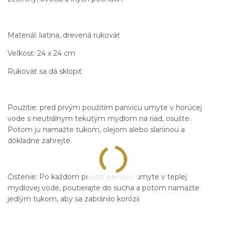
Materiál: liatina, drevená rukoväť
Veľkosť: 24 x 24 cm
Rukoväť sa dá sklopiť
Použitie: pred prvým použitím panvicu umyte v horúcej
vode s neutrálnym tekutým mydlom na riad, osušte.
Potom ju namažte tukom, olejom alebo slaninou a
dôkladne zahrejte.
Čistenie: Po každom použití panvicu umyte v teplej
mydlovej vode, poutierajte do sucha a potom namažte
jedlým tukom, aby sa zabránilo korózii