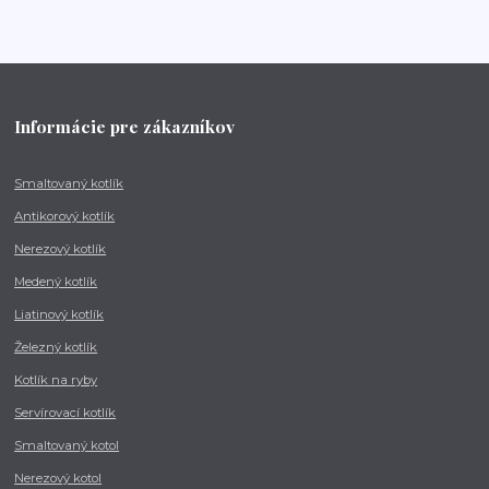
Informácie pre zákazníkov
Smaltovaný kotlík
Antikorový kotlík
Nerezový kotlík
Medený kotlík
Liatinový kotlík
Železný kotlík
Kotlík na ryby
Servírovací kotlík
Smaltovaný kotol
Nerezový kotol