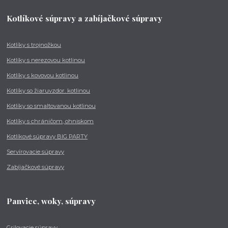
Kotlíkové súpravy a zabíjačkové súpravy
Kotlíky s trojnožkou
Kotlíky s nerezovou kotlinou
Kotlíky s kovovou kotlinou
Kotlíky so žiaruvzdor. kotlinou
Kotlíky so smaltovanou kotlinou
Kotlíky s chráničom, ohniskom
Kotlíkové súpravy BIG PARTY
Servírovacie súpravy
Zabíjačkové súpravy
Panvice, woky, súpravy
Grilovacie súpravy