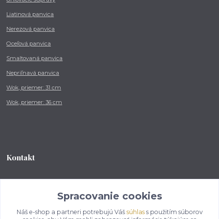
Liatinová panvica
Nerezová panvica
Oceľová panvica
Smaltovaná panvica
Nepriľnavá panvica
Wok, priemer: 31 cm
Wok, priemer: 36 cm
Kontakt
Tel.: +421 902 212 007
od 8:00 - do 16:00 hod
Spracovanie cookies
Náš e-shop a partneri potrebujú Váš
súhlas
s použitím súborov
info@kotlikovesupravy.sk