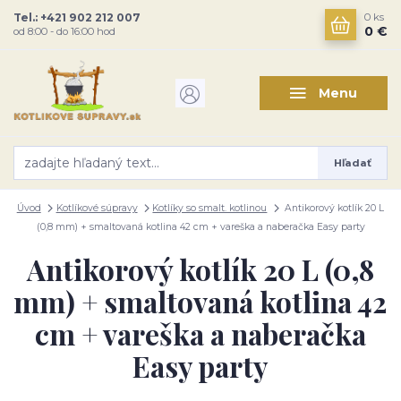
Tel.: +421 902 212 007
0
ks
0 €
od 8:00 - do 16:00 hod
Menu
Hľadať
Úvod
Kotlíkové súpravy
Kotlíky so smalt. kotlinou
Antikorový kotlík 20 L
(0,8 mm) + smaltovaná kotlina 42 cm + vareška a naberačka Easy party
Antikorový kotlík 20 L (0,8
mm) + smaltovaná kotlina 42
cm + vareška a naberačka
Easy party