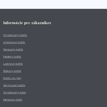
Informácie pre zákazníkov
Smaltovaný kotlík
Antikorový kotlík
Nerezový kotlík
Medený kotlík
Liatinový kotlík
Železný kotlík
Kotlík na ryby
Servírovací kotlík
Smaltovaný kotol
Nerezový kotol