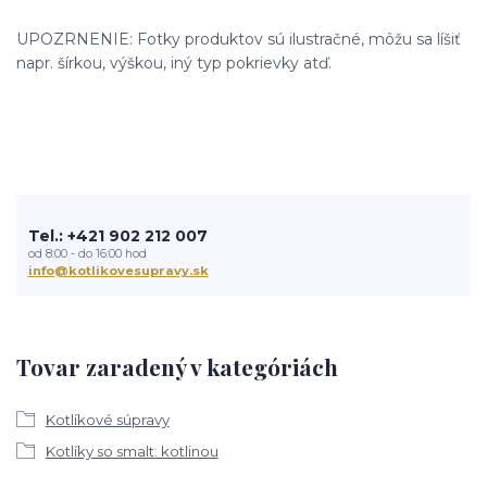
UPOZRNENIE: Fotky produktov sú ilustračné, môžu sa líšiť
napr. šírkou, výškou, iný typ pokrievky atď.
Tel.: +421 902 212 007
od 8:00 - do 16:00 hod
info@kotlikovesupravy.sk
Tovar zaradený v kategóriách
Kotlíkové súpravy
Kotlíky so smalt. kotlinou