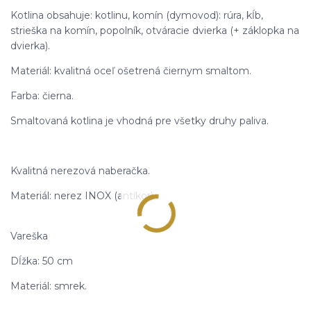
Kotlina obsahuje: kotlinu, komín (dymovod): rúra, kĺb,
strieška na komín, popolník, otváracie dvierka (+ záklopka na
dvierka).
Materiál: kvalitná oceľ ošetrená čiernym smaltom.
Farba: čierna.
Smaltovaná kotlina je vhodná pre všetky druhy paliva.
Kvalitná nerezová naberačka.
Materiál: nerez INOX (antikor).
Vareška
Dĺžka: 50 cm
Materiál: smrek.