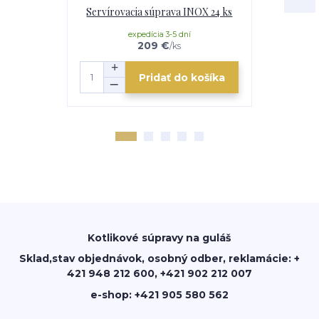
Servírovacia súprava INOX 24 ks
Horák 7 kW
p
expedícia 3-5 dní
e
209 €
/
ks
Pridať do košíka
Kotlikové súpravy na guláš
Sklad,stav objednávok, osobný odber, reklamácie: +
421 948 212 600, +421 902 212 007
e-shop: +421 905 580 562