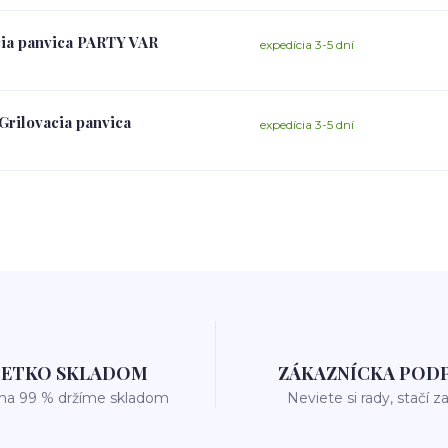
cia panvica PARTY VAR
expedícia 3-5 dní
Grilovacia panvica
expedícia 3-5 dní
ŠETKO SKLADOM
ZÁKAZNÍCKA POD
 na 99 % držíme skladom
Neviete si rady, stačí z