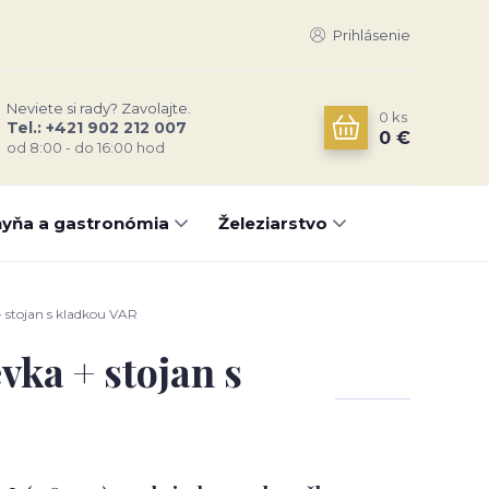
Prihlásenie
Neviete si rady? Zavolajte.
0
ks
Tel.: +421 902 212 007
0 €
od 8:00 - do 16:00 hod
yňa a gastronómia
Železiarstvo
 stojan s kladkou VAR
vka + stojan s