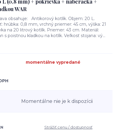
0 L (0,8 mm) + pokrievka + naberačka +
kladkou WAR
ava obsahuje: Antikorový kotlík. Objem: 20 L.
sť: hrúbka: 0,8 mm, vrchný priemer: 45 cm, výška: 21
a na 20 litrový kotlík. Priemer: 43 cm. Materiál:
n s poistnou kladkou na kotlík. Veľkosť stojana: vý...
momentálne vypredané
 DPH
Momentálne nie je k dispozícii
AN
Strážiť cenu / dostupnosť