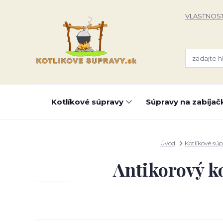
VLASTNOST
Kotlíkové súpravy
Súpravy na zabíjač
Úvod
Kotlíkové sú
Antikorový ko