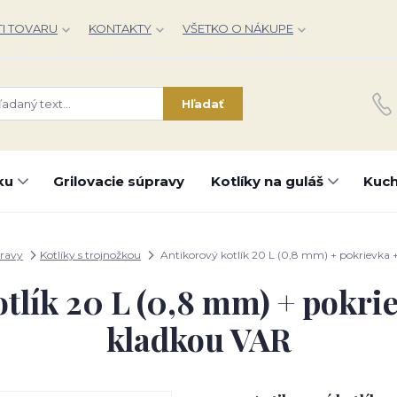
I TOVARU
KONTAKTY
VŠETKO O NÁKUPE
Hľadať
ku
Grilovacie súpravy
Kotlíky na guláš
Kuch
pravy
Kotlíky s trojnožkou
Antikorový kotlík 20 L (0,8 mm) + pokrievka +
tlík 20 L (0,8 mm) + pokrie
kladkou VAR