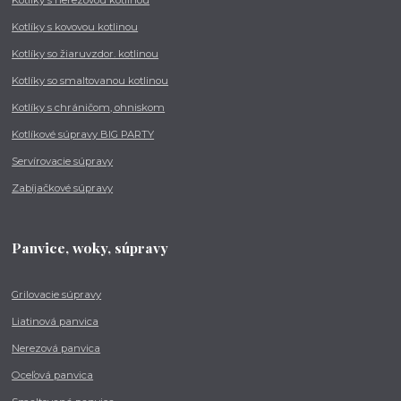
Kotlíky s kovovou kotlinou
Kotlíky so žiaruvzdor. kotlinou
Kotlíky so smaltovanou kotlinou
Kotlíky s chráničom, ohniskom
Kotlíkové súpravy BIG PARTY
Servírovacie súpravy
Zabíjačkové súpravy
Panvice, woky, súpravy
Grilovacie súpravy
Liatinová panvica
Nerezová panvica
Oceľová panvica