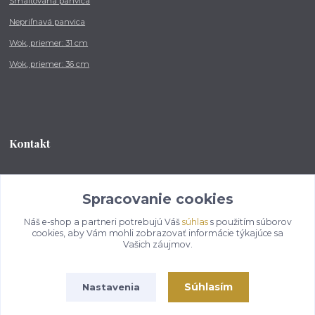
Smaltovaná panvica
Nepriľnavá panvica
Wok, priemer: 31 cm
Wok, priemer: 36 cm
Kontakt
Tel.: +421 902 212 007
od 8:00 - do 16:00 hod
Spracovanie cookies
Náš e-shop a partneri potrebujú Váš
súhlas
s použitím súborov
info@kotlikovesupravy.sk
cookies, aby Vám mohli zobrazovať informácie týkajúce sa
Vašich záujmov.
Súhlasím
Nastavenia