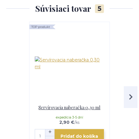
Súvisiaci tovar
5
TOP produkt
Servírovacia naberačka 0,30 ml
Nož
expedícia 3-5 dní
e
2,90 €
/
ks
Pridať do košíka