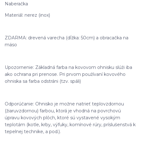
Naberačka
Materiál: nerez (inox)
ZDARMA: drevená varecha (dĺžka: 50cm) a obracačka na
mäso
Upozornenie: Základná farba na kovovom ohnisku slúži iba
ako ochrana pri prenose. Pri prvom používaní kovového
ohniska sa farba odstráni (tzv. spáli)
Odporúčanie: Ohnisko je možne natrieť teplovzdornou
(žiaruvzdornou) farbou, ktorá je vhodná na povrchovú
úpravu kovových plôch, ktoré sú vystavené vysokým
teplotám (kotle, krby, výfuky, komínové rúry, príslušenstvá k
tepelnej technike, a pod.).