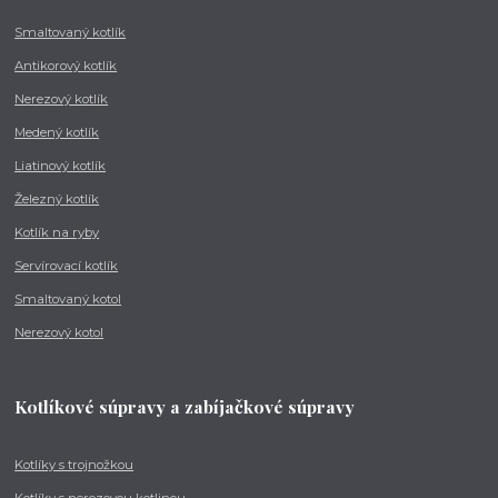
Smaltovaný kotlík
Antikorový kotlík
Nerezový kotlík
Medený kotlík
Liatinový kotlík
Železný kotlík
Kotlík na ryby
Servírovací kotlík
Smaltovaný kotol
Nerezový kotol
Kotlíkové súpravy a zabíjačkové súpravy
Kotlíky s trojnožkou
Kotlíky s nerezovou kotlinou