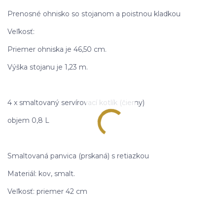
Prenosné ohnisko so stojanom a poistnou kladkou
Veľkosť:
Priemer ohniska je 46,50 cm.
Výška stojanu je 1,23 m.
4 x smaltovaný servírovací kotlík (čierny)
objem 0,8 L
Smaltovaná panvica (prskaná) s retiazkou
Materiál: kov, smalt.
Veľkosť: priemer 42 cm