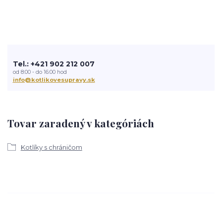
Tel.: +421 902 212 007
od 8:00 - do 16:00 hod
info@kotlikovesupravy.sk
Tovar zaradený v kategóriách
Kotlíky s chráničom