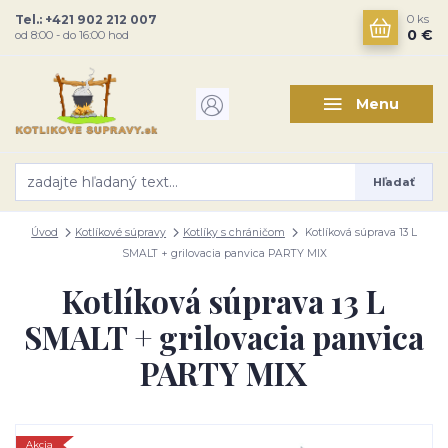
Tel.: +421 902 212 007
0
ks
0 €
od 8:00 - do 16:00 hod
Menu
Hľadať
Úvod
Kotlíkové súpravy
Kotlíky s chráničom
Kotlíková súprava 13 L
SMALT + grilovacia panvica PARTY MIX
Kotlíková súprava 13 L
SMALT + grilovacia panvica
PARTY MIX
Akcia