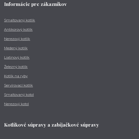
Informácie pre zákazníkov
Smaltovaný kotlík
Antikorový kotlík
Nerezový kotlík
Medený kotlík
Liatinový kotlík
Železný kotlík
Kotlík na ryby
Servírovací kotlík
Smaltovaný kotol
Nerezový kotol
Kotlíkové súpravy a zabíjačkové súpravy