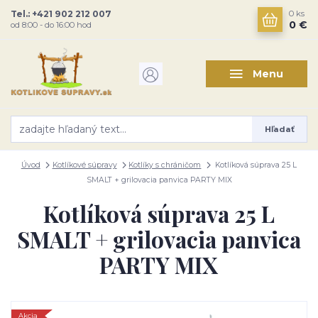
Tel.: +421 902 212 007
0
ks
0 €
od 8:00 - do 16:00 hod
Menu
Hľadať
Úvod
Kotlíkové súpravy
Kotlíky s chráničom
Kotlíková súprava 25 L
SMALT + grilovacia panvica PARTY MIX
Kotlíková súprava 25 L
SMALT + grilovacia panvica
PARTY MIX
Akcia