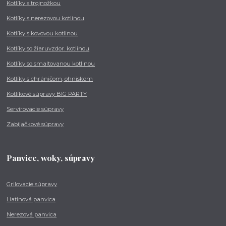
Kotlíky s trojnožkou
Kotlíky s nerezovou kotlinou
Kotlíky s kovovou kotlinou
Kotlíky so žiaruvzdor. kotlinou
Kotlíky so smaltovanou kotlinou
Kotlíky s chráničom, ohniskom
Kotlíkové súpravy BIG PARTY
Servírovacie súpravy
Zabíjačkové súpravy
Panvice, woky, súpravy
Grilovacie súpravy
Liatinová panvica
Nerezová panvica