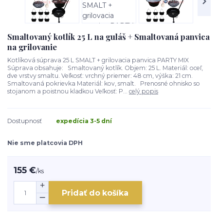
Smaltovaný kotlík 25 L na guláš + Smaltovaná panvica
na grilovanie
Kotlíková súprava 25 L SMALT + grilovacia panvica PARTY MIX
Súprava obsahuje: Smaltovaný kotlík. Objem: 25 L. Materiál: oceľ,
dve vrstvy smaltu. Veľkosť: vrchný priemer: 48 cm, výška: 21 cm.
Smaltovaná pokrievka Materiál: kov, smalt. Prenosné ohnisko so
stojanom a poistnou kladkou Veľkosť: P...
celý popis
Dostupnosť
expedícia 3-5 dní
Nie sme platcovia DPH
155 €
/
ks
Pridať do košíka