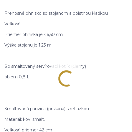
Prenosné ohnisko so stojanom a poistnou kladkou
Veľkosť:
Priemer ohniska je 46,50 cm.
Výška stojanu je 1,23 m.
6 x smaltovaný servírovací kotlík (čierny)
objem 0,8 L
Smaltovaná panvica (prskaná) s retiazkou
Materiál: kov, smalt.
Veľkosť: priemer 42 cm