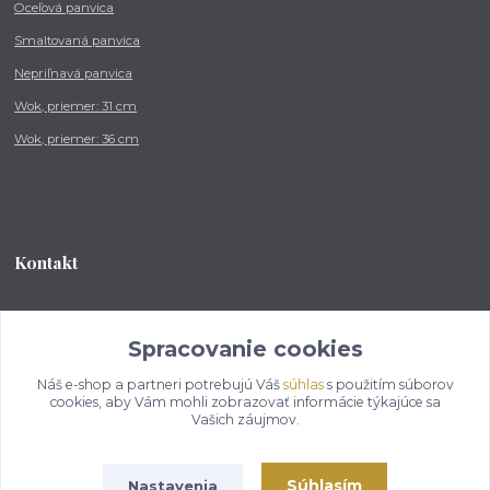
Oceľová panvica
Smaltovaná panvica
Nepriľnavá panvica
Wok, priemer: 31 cm
Wok, priemer: 36 cm
Kontakt
Tel.: +421 902 212 007
od 8:00 - do 16:00 hod
Spracovanie cookies
Náš e-shop a partneri potrebujú Váš
súhlas
s použitím súborov
info@kotlikovesupravy.sk
cookies, aby Vám mohli zobrazovať informácie týkajúce sa
Vašich záujmov.
Súhlasím
Nastavenia