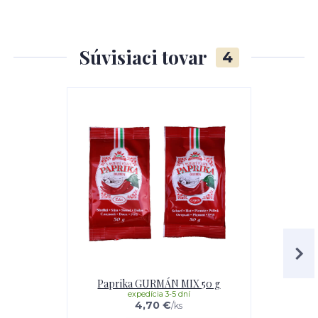
Súvisiaci tovar
4
Paprika GURMÁN MIX 50 g
Nož
expedícia 3-5 dní
e
4,70 €
/
ks