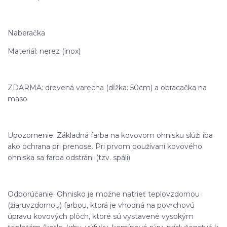
Naberačka
Materiál: nerez (inox)
ZDARMA: drevená varecha (dĺžka: 50cm) a obracačka na
mäso
Upozornenie: Základná farba na kovovom ohnisku slúži iba
ako ochrana pri prenose. Pri prvom používaní kovového
ohniska sa farba odstráni (tzv. spáli)
Odporúčanie: Ohnisko je možne natrieť teplovzdornou
(žiaruvzdornou) farbou, ktorá je vhodná na povrchovú
úpravu kovových plôch, ktoré sú vystavené vysokým