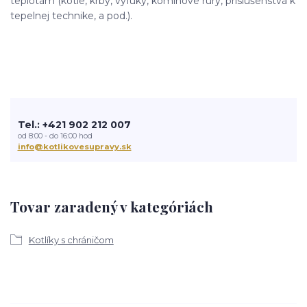
teplotám (kotle, krby, výfuky, komínové rúry, príslušenstvá k
tepelnej technike, a pod.).
Tel.: +421 902 212 007
od 8:00 - do 16:00 hod
info@kotlikovesupravy.sk
Tovar zaradený v kategóriách
Kotlíky s chráničom