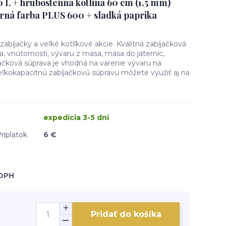
0 L + hrubostenná kotlina 60 cm (1,5 mm)
ná farba PLUS 600 + sladká paprika
abíjačky a veľké kotlíkové akcie. Kvalitná zabíjačková
, vnútornosti, vývaru z mäsa, mäsa do jaterníc,
jačková súprava je vhodná na varenie vývaru na
eľkokapacitnú zabíjačkovú súpravu môžete využiť aj na
expedícia 3-5 dní
ríplatok
6 €
 DPH
Pridať do košíka