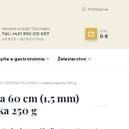
Prihlásenie
Neviete si rady? Zavolajte.
0
ks
Tel.: +421 902 212 007
0 €
od 8:00 - do 16:00 hod
yňa a gastronómia
Železiarstvo
mm) STRONG PLUS 600 + sladká paprika 250 g
a 60 cm (1,5 mm)
a 250 g