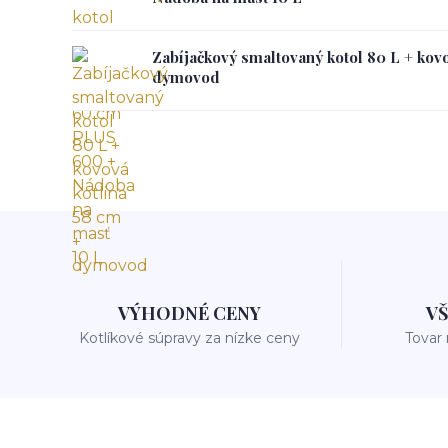
Zabíjačkový smaltovaný kotol 80 L + kovo
dymovod
VÝHODNÉ CENY
V
Kotlíkové súpravy za nízke ceny
Tovar