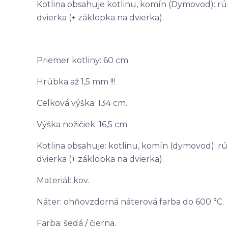
Kotlina obsahuje kotlinu, komín (Dymovod): rúra
dvierka (+ záklopka na dvierka).
Priemer kotliny: 60 cm.
Hrúbka až 1,5 mm !!!
Celková výška: 134 cm.
Výška nožičiek: 16,5 cm.
Kotlina obsahuje: kotlinu, komín (dymovod): rúr
dvierka (+ záklopka na dvierka).
Materiál: kov.
Náter: ohňovzdorná náterová farba do 600 °C.
Farba: šedá / čierna.