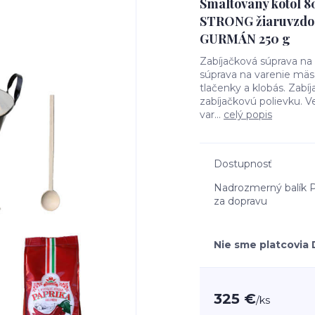
Smaltovaný kotol 8
STRONG žiaruvzdor
GURMÁN 250 g
Zabíjačková súprava na z
súprava na varenie mäsa
tlačenky a klobás. Zabí
zabíjačkovú polievku. V
var...
celý popis
Dostupnosť
Nadrozmerný balík P
za dopravu
Nie sme platcovia
325 €
/
ks