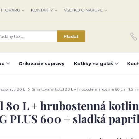
I TOVARU
KONTAKTY
VŠETKO O NÁKUPE
Hľadať
ku
Grilovacie súpravy
Kotlíky na guláš
Kuch
 súpravy 80 L
Smaltovaný kotol 80 L + hrubostenná kotlina 60 cm (1,5 
l 80 L + hrubostenná kotlin
 PLUS 600 + sladká paprik