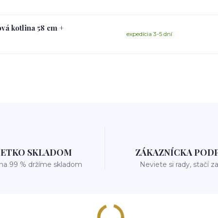
vá kotlina 58 cm +
expedícia 3-5 dní
ŠETKO SKLADOM
ZÁKAZNÍCKA POD
 na 99 % držíme skladom
Neviete si rady, stačí z