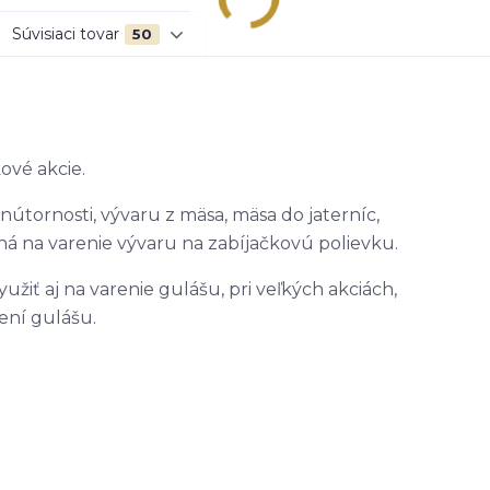
Súvisiaci tovar
50
ové akcie.
nútornosti, vývaru z mäsa, mäsa do jaterníc,
ná na varenie vývaru na zabíjačkovú polievku.
iť aj na varenie gulášu, pri veľkých akciách,
ení gulášu.