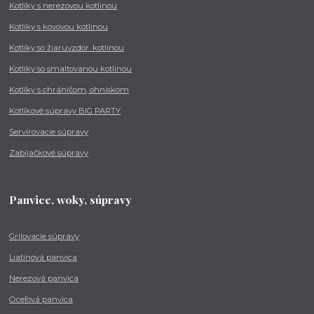
Kotlíky s nerezovou kotlinou
Kotlíky s kovovou kotlinou
Kotlíky so žiaruvzdor. kotlinou
Kotlíky so smaltovanou kotlinou
Kotlíky s chráničom, ohniskom
Kotlíkové súpravy BIG PARTY
Servírovacie súpravy
Zabíjačkové súpravy
Panvice, woky, súpravy
Grilovacie súpravy
Liatinová panvica
Nerezová panvica
Oceľová panvica