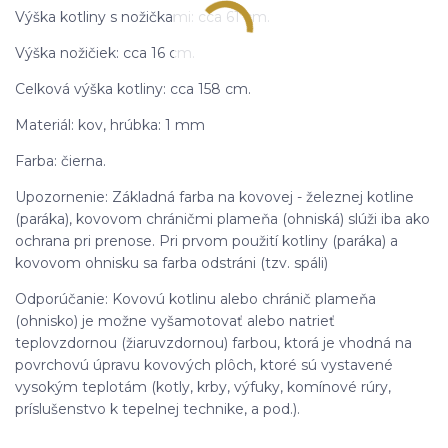
Výška kotliny s nožičkami: cca 61 cm.
Výška nožičiek: cca 16 cm.
Celková výška kotliny: cca 158 cm.
Materiál: kov, hrúbka: 1 mm
Farba: čierna.
Upozornenie: Základná farba na kovovej - železnej kotline
(paráka), kovovom chráničmi plameňa (ohniská) slúži iba ako
ochrana pri prenose. Pri prvom použití kotliny (paráka) a
kovovom ohnisku sa farba odstráni (tzv. spáli)
Odporúčanie: Kovovú kotlinu alebo chránič plameňa
(ohnisko) je možne vyšamotovať alebo natrieť
teplovzdornou (žiaruvzdornou) farbou, ktorá je vhodná na
povrchovú úpravu kovových plôch, ktoré sú vystavené
vysokým teplotám (kotly, krby, výfuky, komínové rúry,
príslušenstvo k tepelnej technike, a pod.).