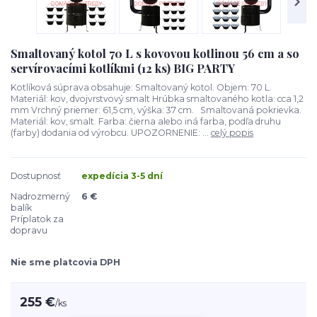
Smaltovaný kotol 70 L s kovovou kotlinou 56 cm a so
servírovacími kotlíkmi (12 ks) BIG PARTY
Kotlíková súprava obsahuje: Smaltovaný kotol. Objem: 70 L.
Materiál: kov, dvojvrstvový smalt Hrúbka smaltovaného kotla: cca 1,2
mm Vrchný priemer: 61,5 cm, výška: 37 cm. Smaltovaná pokrievka.
Materiál: kov, smalt. Farba: čierna alebo iná farba, podľa druhu
(farby) dodania od výrobcu. UPOZORNENIE: ...
celý popis
Dostupnosť
expedícia 3-5 dní
Nadrozmerný
6 €
balík
Príplatok za
dopravu
Nie sme platcovia DPH
255 €
/
ks