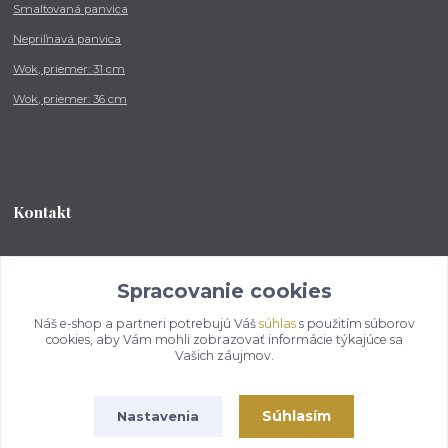
Smaltovaná panvica
Nepriľnavá panvica
Wok, priemer: 31 cm
Wok, priemer: 36 cm
Kontakt
Tel.: +421 902 212 007
od 8:00 - do 16:00 hod
Spracovanie cookies
Náš e-shop a partneri potrebujú Váš
súhlas
s použitím súborov
info@kotlikovesupravy.sk
cookies, aby Vám mohli zobrazovať informácie týkajúce sa
Vašich záujmov.
Súhlasím
Nastavenia