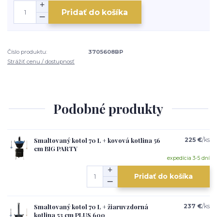
Pridať do košíka
Číslo produktu:
3705608BP
Strážiť cenu / dostupnosť
Podobné produkty
Smaltovaný kotol 70 L + kovová kotlina 56
225 €
/
ks
cm BIG PARTY
expedícia 3-5 dní
Pridať do košíka
Smaltovaný kotol 70 L + žiaruvzdorná
237 €
/
ks
kotlina 53 cm PLUS 600