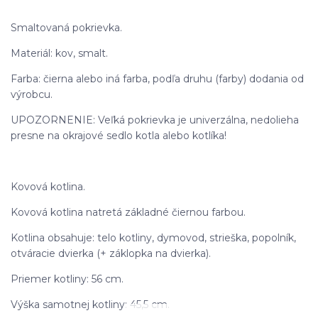
Smaltovaná pokrievka.
Materiál: kov, smalt.
Farba: čierna alebo iná farba, podľa druhu (farby) dodania od
výrobcu.
UPOZORNENIE: Veľká pokrievka je univerzálna, nedolieha
presne na okrajové sedlo kotla alebo kotlíka!
Kovová kotlina.
Kovová kotlina natretá základné čiernou farbou.
Kotlina obsahuje: telo kotliny, dymovod, strieška, popolník,
otváracie dvierka (+ záklopka na dvierka).
Priemer kotliny: 56 cm.
Výška samotnej kotliny: 45,5 cm.