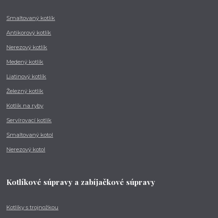
Smaltovaný kotlík
Antikorový kotlík
Nerezový kotlík
Medený kotlík
Liatinový kotlík
Železný kotlík
Kotlík na ryby
Servírovací kotlík
Smaltovaný kotol
Nerezový kotol
Kotlíkové súpravy a zabíjačkové súpravy
Kotlíky s trojnožkou