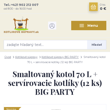
Tel.: +421 902 212 007
0
ks
0 €
od 8:00 - do 16:00 hod
Menu
Hľadať
Úvod
Kotlíkové súpravy
Kotlíkové súpravy BIG PARTY
Smaltovaný kotol
70 L + servírovacie kotlíky (12 ks) BIG PARTY
Smaltovaný kotol 70 L +
servírovacie kotlíky (12 ks)
BIG PARTY
Novinka