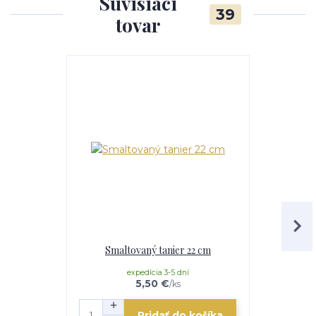
Súvisiaci
39
tovar
TOP produkt
Smaltovaný tanier 22 cm
Nádo
expedícia 3-5 dní
e
5,50 €
/
ks
Pridať do košíka