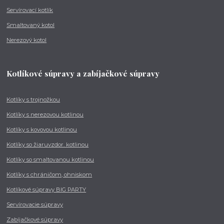
Servírovací kotlík
Smaltovaný kotol
Nerezový kotol
Kotlíkové súpravy a zabíjačkové súpravy
Kotlíky s trojnožkou
Kotlíky s nerezovou kotlinou
Kotlíky s kovovou kotlinou
Kotlíky so žiaruvzdor. kotlinou
Kotlíky so smaltovanou kotlinou
Kotlíky s chráničom, ohniskom
Kotlíkové súpravy BIG PARTY
Servírovacie súpravy
Zabíjačkové súpravy