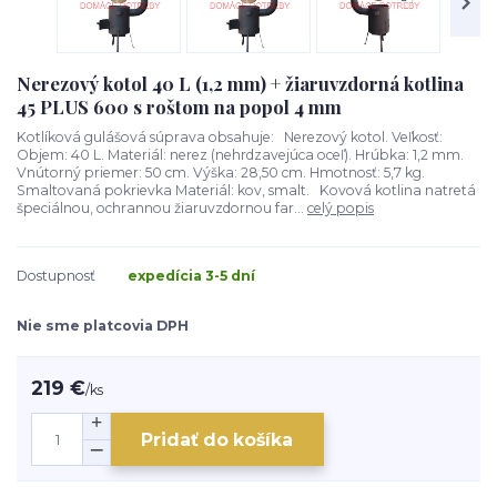
Nerezový kotol 40 L (1,2 mm) + žiaruvzdorná kotlina
45 PLUS 600 s roštom na popol 4 mm
Kotlíková gulášová súprava obsahuje: Nerezový kotol. Veľkosť:
Objem: 40 L. Materiál: nerez (nehrdzavejúca oceľ). Hrúbka: 1,2 mm.
Vnútorný priemer: 50 cm. Výška: 28,50 cm. Hmotnosť: 5,7 kg.
Smaltovaná pokrievka Materiál: kov, smalt. Kovová kotlina natretá
špeciálnou, ochrannou žiaruvzdornou far...
celý popis
Dostupnosť
expedícia 3-5 dní
Nie sme platcovia DPH
219 €
/
ks
Pridať do košíka