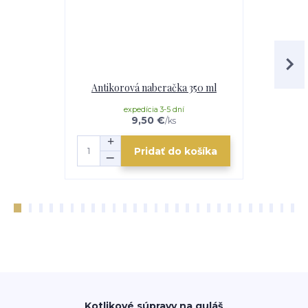
Antikorová naberačka 350 ml
Horák 7 kW
p
expedícia 3-5 dní
e
9,50 €
/
ks
Pridať do košíka
Kotlikové súpravy na guláš