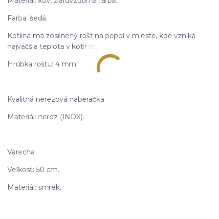
Materiál: kov, žiaruvzdorná farba.
Farba: šedá.
Kotlina má zosilnený rošt na popol v mieste, kde vzniká
najväčšia teplota v kotline.
Hrúbka roštu: 4 mm.
Kvalitná nerezová naberačka
Materiál: nerez (INOX).
Varecha
Veľkosť: 50 cm.
Materiál: smrek.