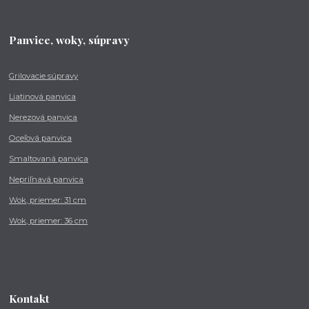
Panvice, woky, súpravy
Grilovacie súpravy
Liatinová panvica
Nerezová panvica
Oceľová panvica
Smaltovaná panvica
Nepriľnavá panvica
Wok, priemer: 31 cm
Wok, priemer: 36 cm
Kontakt