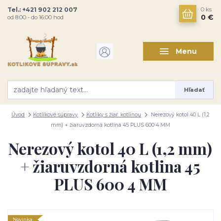
Tel.: +421 902 212 007
0
ks
0 €
od 8:00 - do 16:00 hod
Menu
Hľadať
Úvod
Kotlíkové súpravy
Kotlíky s žiar. kotlinou
Nerezový kotol 40 L (1,2
mm) + žiaruvzdorná kotlina 45 PLUS 600 4 MM
Nerezový kotol 40 L (1,2 mm)
+ žiaruvzdorná kotlina 45
PLUS 600 4 MM
Novinka