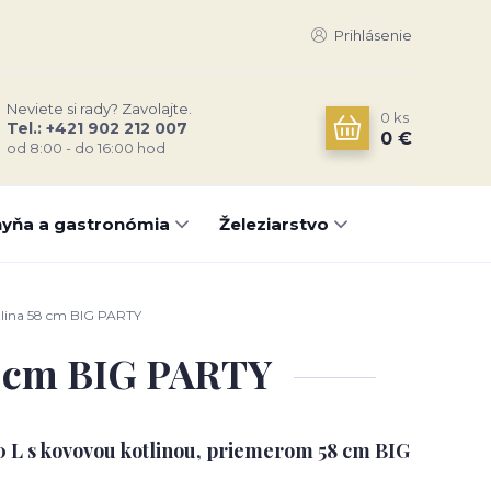
Prihlásenie
Neviete si rady? Zavolajte.
0
ks
Tel.: +421 902 212 007
0 €
od 8:00 - do 16:00 hod
yňa a gastronómia
Železiarstvo
tlina 58 cm BIG PARTY
58 cm BIG PARTY
0 L s kovovou kotlinou, priemerom 58 cm BIG