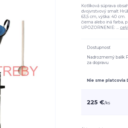
Kotlíková súprava obsah
dvojvrstvový smalt Hrú
63,5 cm, výška: 40 cm. 
čierna alebo iná farba, 
UPOZORNENIE: ...
celý
Dostupnosť
Nadrozmerný balík P
za dopravu
Nie sme platcovia
225 €
/
ks