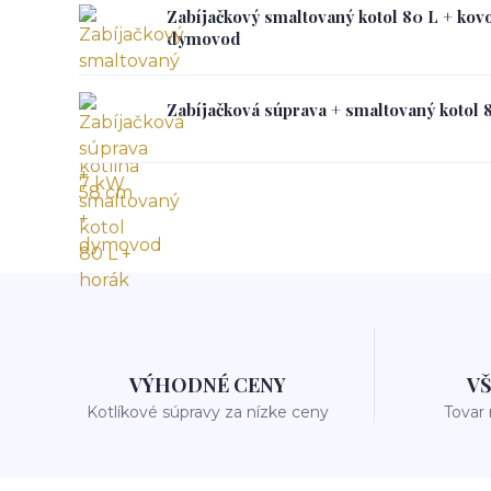
Zabíjačkový smaltovaný kotol 80 L + kovo
dymovod
Zabíjačková súprava + smaltovaný kotol 
VÝHODNÉ CENY
V
Kotlíkové súpravy za nízke ceny
Tovar