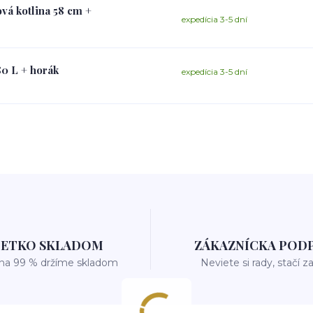
vá kotlina 58 cm +
expedícia 3-5 dní
80 L + horák
expedícia 3-5 dní
ŠETKO SKLADOM
ZÁKAZNÍCKA POD
 na 99 % držíme skladom
Neviete si rady, stačí z