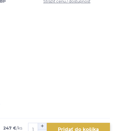
2BP
Strážiť cenu / dostupnosť
247 €
/
ks
Pridať do košíka