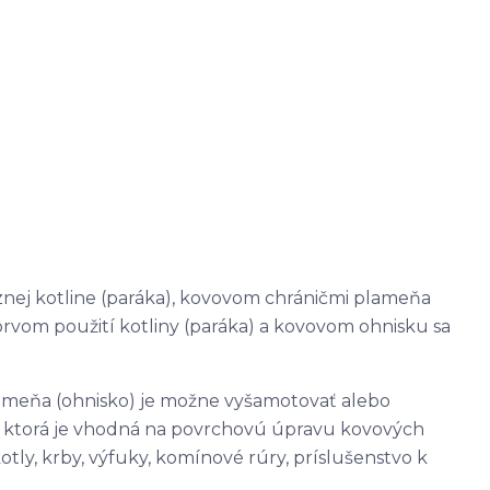
znej kotline (paráka), kovovom chráničmi plameňa
i prvom použití kotliny (paráka) a kovovom ohnisku sa
ameňa (ohnisko) je možne vyšamotovať alebo
, ktorá je vhodná na povrchovú úpravu kovových
tly, krby, výfuky, komínové rúry, príslušenstvo k