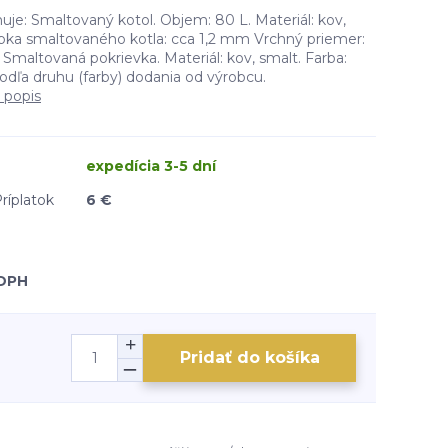
uje: Smaltovaný kotol. Objem: 80 L. Materiál: kov,
bka smaltovaného kotla: cca 1,2 mm Vrchný priemer:
Smaltovaná pokrievka. Materiál: kov, smalt. Farba:
podľa druhu (farby) dodania od výrobcu.
 popis
expedícia 3-5 dní
ríplatok
6 €
 DPH
Pridať do košíka