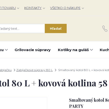
I TOVARU
KONTAKTY
VŠETKO O NÁKUPE
Hľadať
ku
Grilovacie súpravy
Kotlíky na guláš
Kuch
abíjačku
Zabíjačkové súpravy 80 L
Smaltovaný kotol 80 L + kovová ko
ol 80 L + kovová kotlina 
Smaltovaný kotol 8
PARTY