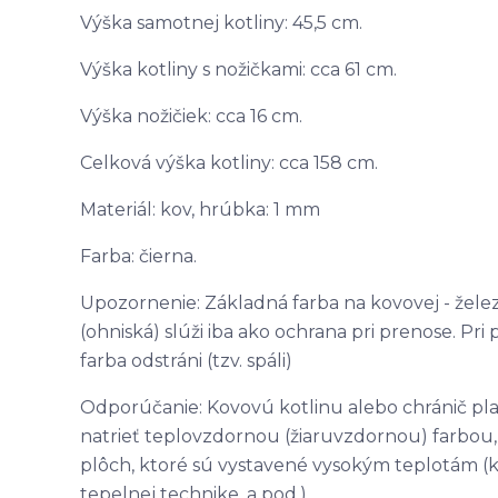
Výška samotnej kotliny: 45,5 cm.
Výška kotliny s nožičkami: cca 61 cm.
Výška nožičiek: cca 16 cm.
Celková výška kotliny: cca 158 cm.
Materiál: kov, hrúbka: 1 mm
Farba: čierna.
Upozornenie: Základná farba na kovovej - žele
(ohniská) slúži iba ako ochrana pri prenose. Pr
farba odstráni (tzv. spáli)
Odporúčanie: Kovovú kotlinu alebo chránič pl
natrieť teplovzdornou (žiaruvzdornou) farbou
plôch, ktoré sú vystavené vysokým teplotám (ko
tepelnej technike, a pod.).