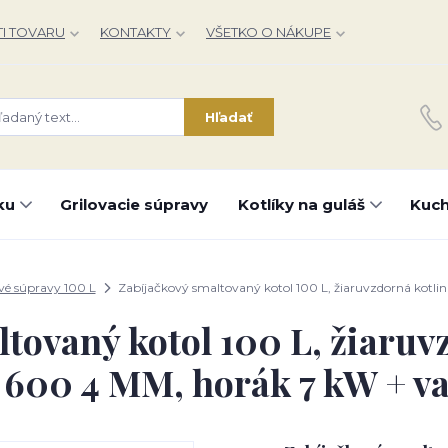
I TOVARU
KONTAKTY
VŠETKO O NÁKUPE
Hľadať
ku
Grilovacie súpravy
Kotlíky na guláš
Kuch
vé súpravy 100 L
Zabíjačkový smaltovaný kotol 100 L, žiaruvzdorná kotl
tovaný kotol 100 L, žiaruv
600 4 MM, horák 7 kW + v