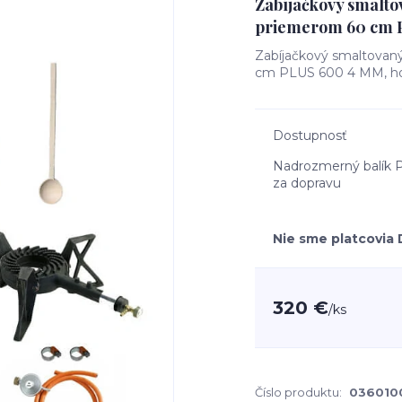
Zabíjačkový smaltov
priemerom 60 cm P
Zabíjačkový smaltovaný
cm PLUS 600 4 MM, ho
Dostupnosť
Nadrozmerný balík P
za dopravu
Nie sme platcovia
320 €
/
ks
Číslo produktu:
036010