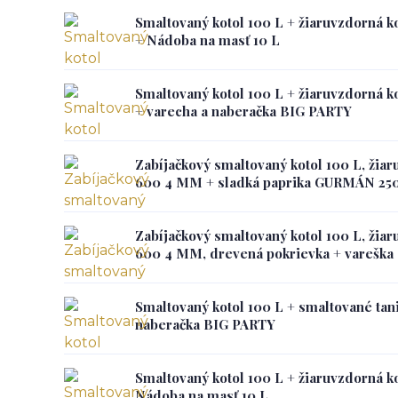
Smaltovaný kotol 100 L + žiaruvzdorná 
+ Nádoba na masť 10 L
Smaltovaný kotol 100 L + žiaruvzdorná 
+ varecha a naberačka BIG PARTY
Zabíjačkový smaltovaný kotol 100 L, žia
600 4 MM + sladká paprika GURMÁN 250
Zabíjačkový smaltovaný kotol 100 L, žia
600 4 MM, drevená pokrievka + vareška
Smaltovaný kotol 100 L + smaltované tani
naberačka BIG PARTY
Smaltovaný kotol 100 L + žiaruvzdorná k
Nádoba na masť 10 L