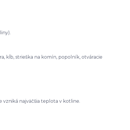
iny).
a, kĺb, strieška na komín, popolník, otváracie
 vzniká najväčšia teplota v kotline.