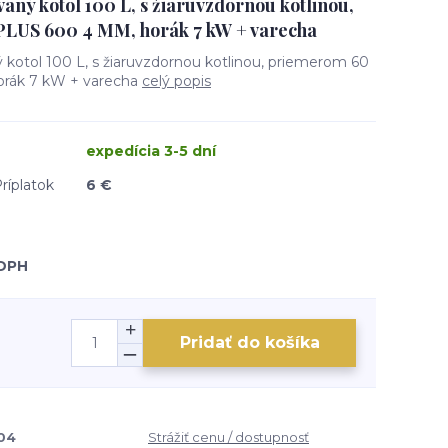
aný kotol 100 L, s žiaruvzdornou kotlinou,
LUS 600 4 MM, horák 7 kW + varecha
 kotol 100 L, s žiaruvzdornou kotlinou, priemerom 60
rák 7 kW + varecha
celý popis
expedícia 3-5 dní
ríplatok
6 €
 DPH
Pridať do košíka
04
Strážiť cenu / dostupnosť