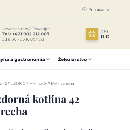
Prihlásenie
Neviete si rady? Zavolajte.
0
ks
Tel.: +421 902 212 007
0 €
od 8:00 - do 16:00 hod
yňa a gastronómia
Železiarstvo
ina 42 PLUS 600 4 MM, horák 7 kW + varecha
zdorná kotlina 42
arecha