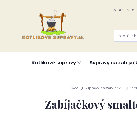
VLASTNOST
Kotlíkové súpravy
Súpravy na zabíjač
Úvod
Súpravy na zabíjačku
Zabí
Zabíjačkový smalt