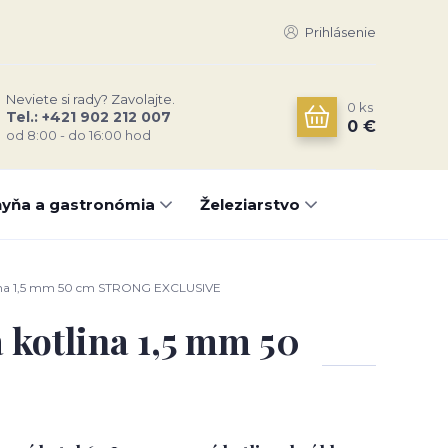
Prihlásenie
Neviete si rady? Zavolajte.
0
ks
Tel.: +421 902 212 007
0 €
od 8:00 - do 16:00 hod
yňa a gastronómia
Železiarstvo
tlina 1,5 mm 50 cm STRONG EXCLUSIVE
 kotlina 1,5 mm 50