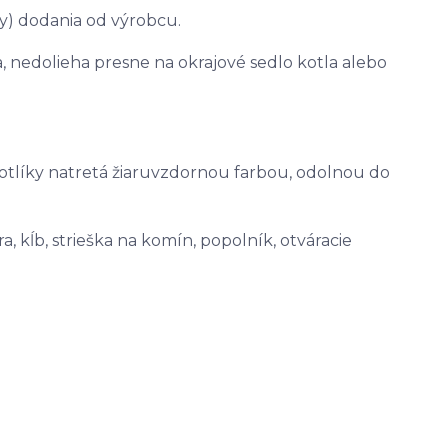
by) dodania od výrobcu.
 nedolieha presne na okrajové sedlo kotla alebo
kotlíky natretá žiaruvzdornou farbou, odolnou do
, kĺb, strieška na komín, popolník, otváracie