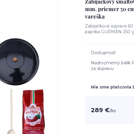
Zabíjačkový smaltov
mm, priemer 50 c
vareška
Zabíjačková súprava 60
paprika GURMÁN 250 
Dostupnosť
Nadrozmerný balík P
za dopravu
Nie sme platcovia
289 €
/
ks