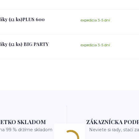
líky (12 ks)PLUS 600
expedícia 3-5 dní
líky (12 ks) BIG PARTY
expedícia 3-5 dní
ŠETKO SKLADOM
ZÁKAZNÍCKA POD
 na 99 % držíme skladom
Neviete si rady, stačí z