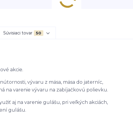
Súvisiaci tovar
50
ové akcie.
nútornosti, vývaru z mäsa, mäsa do jaterníc,
ná na varenie vývaru na zabíjačkovú polievku.
iť aj na varenie gulášu, pri veľkých akciách,
ení gulášu.