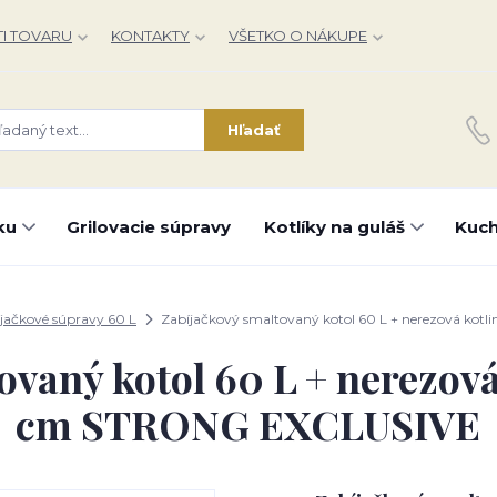
I TOVARU
KONTAKTY
VŠETKO O NÁKUPE
Hľadať
ku
Grilovacie súpravy
Kotlíky na guláš
Kuch
jačkové súpravy 60 L
Zabíjačkový smaltovaný kotol 60 L + nerezová ko
ovaný kotol 60 L + nerezová
cm STRONG EXCLUSIVE