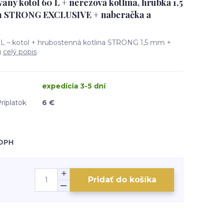
aný kotol 60 L + nerezová kotlina, hrúbka 1,5
m STRONG EXCLUSIVE + naberačka a
 L – kotol + hrubostenná kotlina STRONG 1,5 mm +
g
celý popis
expedícia 3-5 dní
ríplatok
6 €
 DPH
Pridať do košíka