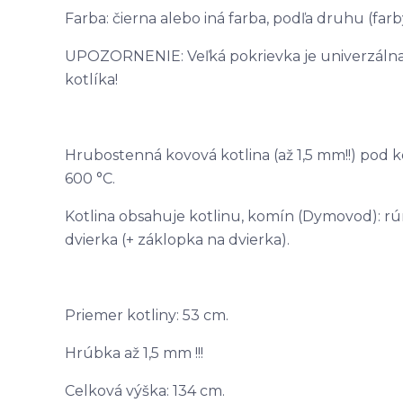
Farba: čierna alebo iná farba, podľa druhu (far
UPOZORNENIE: Veľká pokrievka je univerzálna,
kotlíka!
Hrubostenná kovová kotlina (až 1,5 mm!!) pod 
600 °C.
Kotlina obsahuje kotlinu, komín (Dymovod): rúra
dvierka (+ záklopka na dvierka).
Priemer kotliny: 53 cm.
Hrúbka až 1,5 mm !!!
Celková výška: 134 cm.