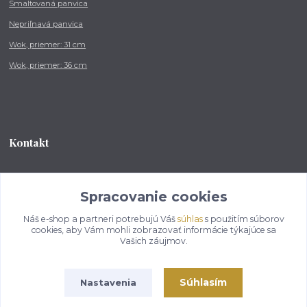
Smaltovaná panvica
Nepriľnavá panvica
Wok, priemer: 31 cm
Wok, priemer: 36 cm
Kontakt
Tel.: +421 902 212 007
od 8:00 - do 16:00 hod
Spracovanie cookies
Náš e-shop a partneri potrebujú Váš
súhlas
s použitím súborov
info@kotlikovesupravy.sk
cookies, aby Vám mohli zobrazovať informácie týkajúce sa
Vašich záujmov.
Súhlasím
Nastavenia