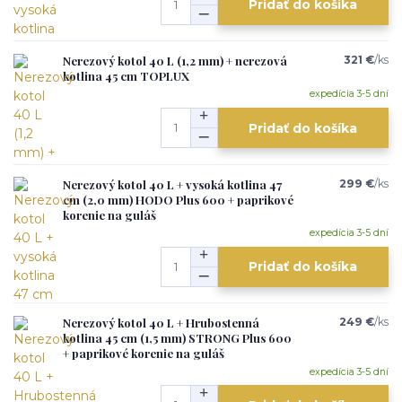
Pridať do košíka
Nerezový kotol 40 L (1,2 mm) + nerezová
321 €
/
ks
kotlina 45 cm TOPLUX
expedícia 3-5 dní
Pridať do košíka
Nerezový kotol 40 L + vysoká kotlina 47
299 €
/
ks
cm (2,0 mm) HODO Plus 600 + paprikové
korenie na guláš
expedícia 3-5 dní
Pridať do košíka
Nerezový kotol 40 L + Hrubostenná
249 €
/
ks
kotlina 45 cm (1,5 mm) STRONG Plus 600
+ paprikové korenie na guláš
expedícia 3-5 dní