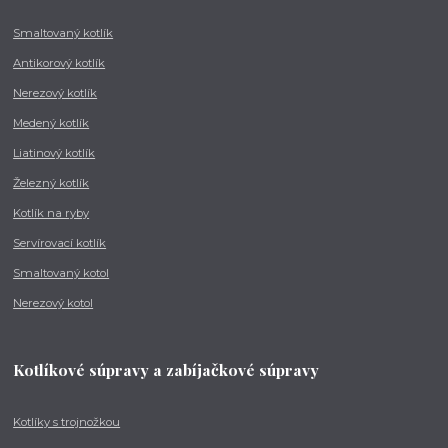
Smaltovaný kotlík
Antikorový kotlík
Nerezový kotlík
Medený kotlík
Liatinový kotlík
Železný kotlík
Kotlík na ryby
Servírovací kotlík
Smaltovaný kotol
Nerezový kotol
Kotlíkové súpravy a zabíjačkové súpravy
Kotlíky s trojnožkou