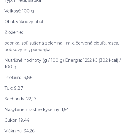
Typ: mletá, sladká
Veľkosť: 100 g
Obal: vákuový obal
Zloženie:
paprika, soľ, sušená zelenina - mix, červená cibuľa, rasca,
bobkový list, paradajka
Nutričné hodnoty (g / 100 g) Energia: 1252 kJ (302 kcal) /
100 g
Proteín: 13,86
Tuk: 9,87
Sacharidy: 22,17
Nasýtené mastné kyseliny: 1,54
Cukor: 19,44
Vláknina: 34,26