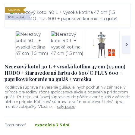
Novinka
TOP produkt
Nerezový kotol 40 L + vysoká kotlina 47 cm (1,5 mm)
HODO + žiaruvzdorná farba do 600°C PLUS 600 +
paprikové korenie na guláš + vareška
Kotlíková súprava na varenie gulášu a iných pochutín v záhrade, v
prírode pre rodiny, rôzne spoločenské akcie a posedenia pri dobrom
guláši. Pri tejto kotlíkovej súprave bude pôžitok variť guláš v záhrade
alebo v prírode. Kotlíková súprava je veľmi dobre využiteľná aj na
menšie zabíjačky. Vlastne, ...
celý popis
Dostupnosť
expedícia 3-5 dní