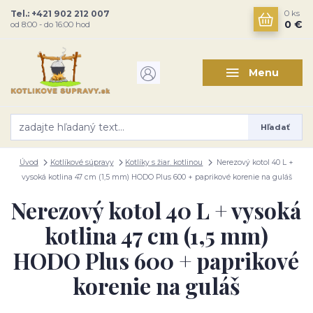
Tel.: +421 902 212 007
0
ks
0 €
od 8:00 - do 16:00 hod
Menu
Hľadať
Úvod
Kotlíkové súpravy
Kotlíky s žiar. kotlinou
Nerezový kotol 40 L +
vysoká kotlina 47 cm (1,5 mm) HODO Plus 600 + paprikové korenie na guláš
Nerezový kotol 40 L + vysoká
kotlina 47 cm (1,5 mm)
HODO Plus 600 + paprikové
korenie na guláš