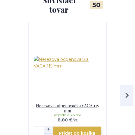
Súvisiaci
50
tovar
Nerezová odpenovačka VACA 115
Smalto
mm
expedícia 3-5 dní
e
8,80 €
/
ks
Pridať do košíka