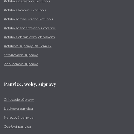
Kotlíky s nerezovou kotlinou
Kotlíky s kovovou kotlinou
Kotlíky so žiaruvzdor. kotlinou
Kotlíky so smaltovanou kotlinou
Kotlíky s chráničom, ohniskom
Kotlíkové súpravy BIG PARTY
Servírovacie súpravy
Zabíjačkové súpravy
Panvice, woky, súpravy
Grilovacie súpravy
Liatinová panvica
Nerezová panvica
Oceľová panvica