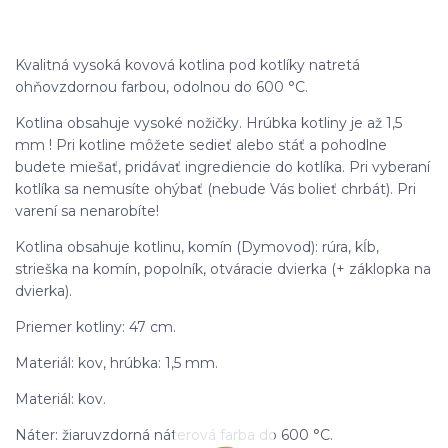
Kvalitná vysoká kovová kotlina pod kotlíky natretá
ohňovzdornou farbou, odolnou do 600 °C.
Kotlina obsahuje vysoké nožičky. Hrúbka kotliny je až 1,5
mm ! Pri kotline môžete sedieť alebo stáť a pohodlne
budete miešať, pridávať ingrediencie do kotlíka. Pri vyberaní
kotlíka sa nemusíte ohýbať (nebude Vás bolieť chrbát). Pri
varení sa nenarobíte!
Kotlina obsahuje kotlinu, komín (Dymovod): rúra, kĺb,
strieška na komín, popolník, otváracie dvierka (+ záklopka na
dvierka).
Priemer kotliny: 47 cm.
Materiál: kov, hrúbka: 1,5 mm.
Materiál: kov.
Náter: žiaruvzdorná náterová farba do 600 °C.