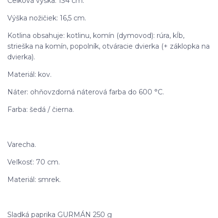
Celková výška: 134 cm.
Výška nožičiek: 16,5 cm.
Kotlina obsahuje: kotlinu, komín (dymovod): rúra, kĺb,
strieška na komín, popolník, otváracie dvierka (+ záklopka na
dvierka).
Materiál: kov.
Náter: ohňovzdorná náterová farba do 600 °C.
Farba: šedá / čierna.
Varecha.
Veľkosť: 70 cm.
Materiál: smrek.
Sladká paprika GURMÁN 250 g