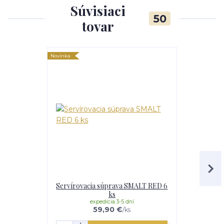
Súvisiaci
50
tovar
Novinka
Novinka
Servírovacia súprava SMALT RED 6
Servírova
ks
expedícia 3-5 dní
e
59,90 €
/
ks