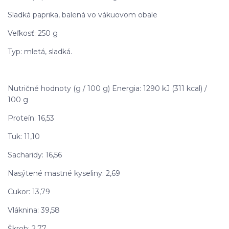
Sladká paprika, balená vo vákuovom obale
Veľkosť: 250 g
Typ: mletá, sladká.
Nutričné hodnoty (g / 100 g) Energia: 1290 kJ (311 kcal) /
100 g
Proteín: 16,53
Tuk: 11,10
Sacharidy: 16,56
Nasýtené mastné kyseliny: 2,69
Cukor: 13,79
Vláknina: 39,58
Škrob: 2,77