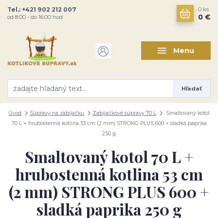
Tel.: +421 902 212 007
0
ks
0 €
od 8:00 - do 16:00 hod
Menu
Hľadať
Úvod
Súpravy na zabíjačku
Zabíjačkové súpravy 70 L
Smaltovaný kotol
70 L + hrubostenná kotlina 53 cm (2 mm) STRONG PLUS 600 + sladká paprika
250 g
Smaltovaný kotol 70 L +
hrubostenná kotlina 53 cm
(2 mm) STRONG PLUS 600 +
sladká paprika 250 g