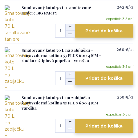
Smaltovaný kotol 70 L + smaltované
242 €
/
ks
taniere BIG PARTY
expedícia 3-5 dní
Pridať do košíka
Smaltovaný kotol 70 L na zabíjačku +
260 €
/
ks
žiaruvzdorná kotlina 53 PLUS 600 4 MM +
sladká a štipľavá paprika + vareška
expedícia 3-5 dní
Pridať do košíka
Smaltovaný kotol 70 L na zabíjačku +
250 €
/
ks
žiaruvzdorná kotlina 53 PLUS 600 4 MM +
vareška
expedícia 3-5 dní
Pridať do košíka