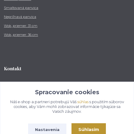
Smaltovaná panvica
Nepriľnavá panvica
Wok, priemer: 31 cm
Wok, priemer: 36 cm
Kontakt
Tel.: +421 902 212 007
od 8:00 - do 16:00 hod
Spracovanie cookies
Náš e-shop a partneri potrebujú Váš
súhlas
s použitím súborov
info@kotlikovesupravy.sk
cookies, aby Vám mohli zobrazovať informácie týkajúce sa
Vašich záujmov.
Súhlasím
Nastavenia