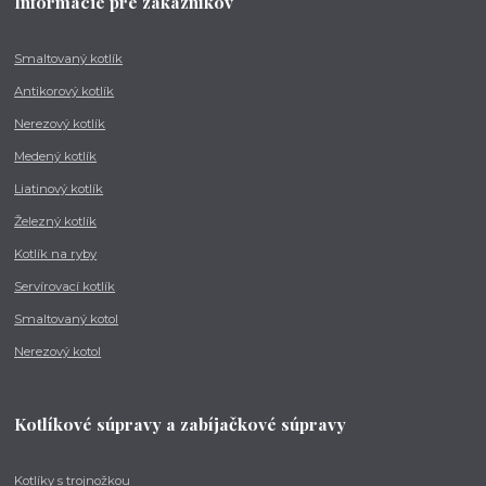
Informácie pre zákazníkov
Smaltovaný kotlík
Antikorový kotlík
Nerezový kotlík
Medený kotlík
Liatinový kotlík
Železný kotlík
Kotlík na ryby
Servírovací kotlík
Smaltovaný kotol
Nerezový kotol
Kotlíkové súpravy a zabíjačkové súpravy
Kotlíky s trojnožkou