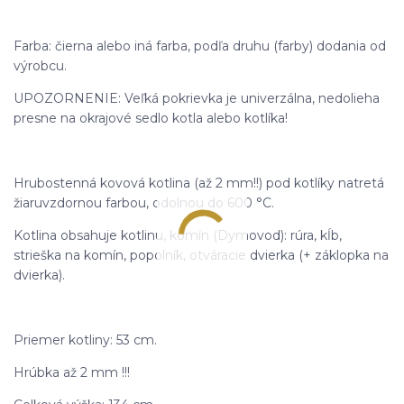
Farba: čierna alebo iná farba, podľa druhu (farby) dodania od
výrobcu.
UPOZORNENIE: Veľká pokrievka je univerzálna, nedolieha
presne na okrajové sedlo kotla alebo kotlíka!
Hrubostenná kovová kotlina (až 2 mm!!) pod kotlíky natretá
žiaruvzdornou farbou, odolnou do 600 °C.
Kotlina obsahuje kotlinu, komín (Dymovod): rúra, kĺb,
strieška na komín, popolník, otváracie dvierka (+ záklopka na
dvierka).
Priemer kotliny: 53 cm.
Hrúbka až 2 mm !!!