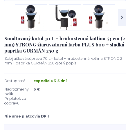
Smaltovaný kotol 70 L + hrubostenná kotlina 53 cm (2
mm) STRONG žiaruvzdorná farba PLUS 600 + sladká
paprika GURMÁN 250 g
Zabíjačková súprava 70 L – kotol + hrubostenná kotlina STRONG 2
mm + paprika GURMÁN 250 g
celý popis
Dostupnosť
expedícia 3-5 dní
Nadrozmerný
6 €
balík
Príplatok za
dopravu
Nie sme platcovia DPH