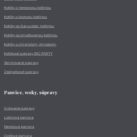
Kotlíky s nerezovou kotlinou
Kotlíky s kovovou kotlinou
Kotlíky so žiaruvzdor. kotlinou
Kotlíky so smaltovanou kotlinou
Kotlíky s chráničom, ohniskom
Kotlíkové súpravy BIG PARTY
Servírovacie súpravy
Zabíjačkové súpravy
Panvice, woky, súpravy
Grilovacie súpravy
Liatinová panvica
Nerezová panvica
Oceľová panvica