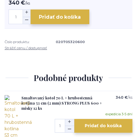
340 €
/
ks
Pridať do košíka
Číslo produktu:
020705320600
Strážiť cenu / dostupnosť
Podobné produkty
Smaltovaný kotol 70 L + hrubostenná
340 €
/
ks
kotlina 53 cm (2 mm) STRONG PLUS 600 +
misky 12 ks
expedícia 3-5 dní
Pridať do košíka