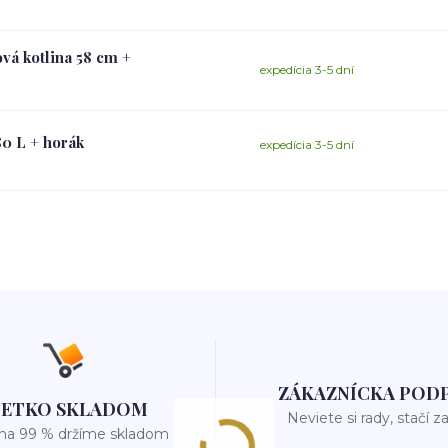
vá kotlina 58 cm +
expedícia 3-5 dní
80 L + horák
expedícia 3-5 dní
ZÁKAZNÍCKA POD
ŠETKO SKLADOM
Neviete si rady, stačí z
 na 99 % držíme skladom