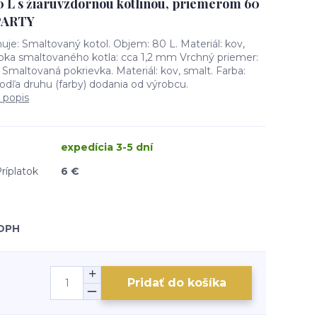
0 L s žiaruvzdornou kotlinou, priemerom 60
PARTY
uje: Smaltovaný kotol. Objem: 80 L. Materiál: kov,
bka smaltovaného kotla: cca 1,2 mm Vrchný priemer:
Smaltovaná pokrievka. Materiál: kov, smalt. Farba:
podľa druhu (farby) dodania od výrobcu.
 popis
expedícia 3-5 dní
ríplatok
6 €
 DPH
Pridať do košíka