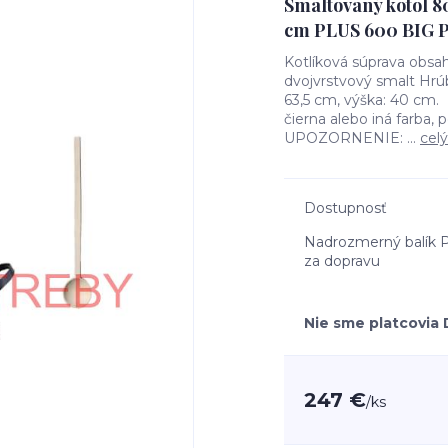
Smaltovaný kotol 8
cm PLUS 600 BIG 
Kotlíková súprava obsah
dvojvrstvový smalt Hrú
63,5 cm, výška: 40 cm. 
čierna alebo iná farba, 
UPOZORNENIE: ...
celý
Dostupnosť
Nadrozmerný balík P
za dopravu
Nie sme platcovia
247 €
/
ks