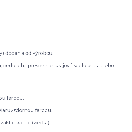
by) dodania od výrobcu.
 nedolieha presne na okrajové sedlo kotla alebo
ou farbou.
 žiaruvzdornou farbou.
 záklopka na dvierka).