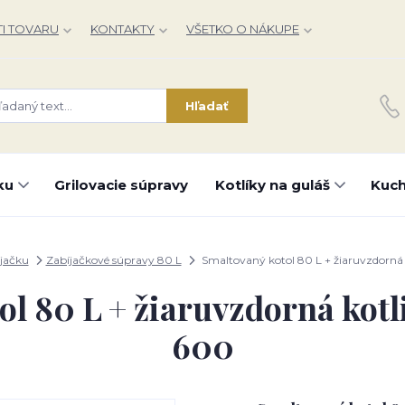
I TOVARU
KONTAKTY
VŠETKO O NÁKUPE
Hľadať
ku
Grilovacie súpravy
Kotlíky na guláš
Kuch
jačku
Zabíjačkové súpravy 80 L
Smaltovaný kotol 80 L + žiaruvzdorná
ol 80 L + žiaruvzdorná kot
600