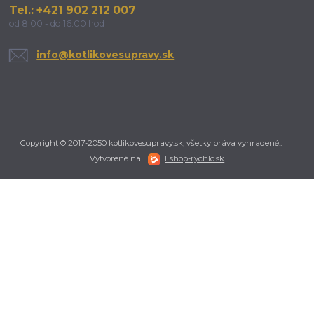
Tel.: +421 902 212 007
od 8:00 - do 16:00 hod
info@kotlikovesupravy.sk
Copyright © 2017-2050 kotlikovesupravy.sk, všetky práva vyhradené..
Vytvorené na
Eshop-rychlo.sk