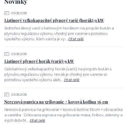
Novinky
03.08.2018
Liatinový veľkokapacitný plynový varič (horák) 9 kW
Jednohorákový varič s liatinovým horákom na propán bután a
plynulou reguláciou výkonu, vhodný pre varenie s potrebou
vysokého výkonu. Rám variča je vy...
čítať celé
03.08.2018
Liatinový plynový horák (varič) 9 kW
Celoliatinový veľkokapacitný horák (varič) na propán-bután s
plynulou reguláciou výkonu. Horák je vhodný pre varenie so
potrebou vysokého výkonu aleb...
čítať celé
03.08.2018
Nerezová panvica na grilovanie + kovová kotlina 36 cm
Nerezová panvica na grilovanie + kovová kotlina 36 cm + obracačka
a vareška Grilovacia súprava na grilovanie mäsa, hríbov, zeleniny a
iných dobrôt...
čítať celé