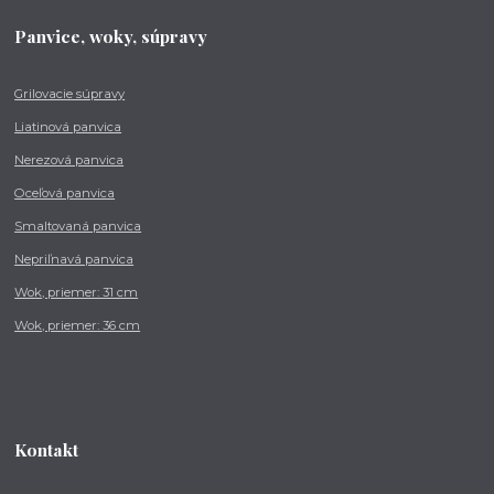
Panvice, woky, súpravy
Grilovacie súpravy
Liatinová panvica
Nerezová panvica
Oceľová panvica
Smaltovaná panvica
Nepriľnavá panvica
Wok, priemer: 31 cm
Wok, priemer: 36 cm
Kontakt