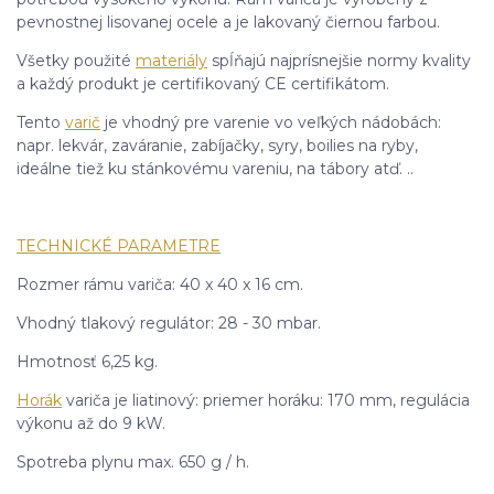
pevnostnej lisovanej ocele a je lakovaný čiernou farbou.
Všetky použité
materiály
spĺňajú najprísnejšie normy kvality
a každý produkt je certifikovaný CE certifikátom.
Tento
varič
je vhodný pre varenie vo veľkých nádobách:
napr. lekvár, zaváranie, zabíjačky, syry, boilies na ryby,
ideálne tiež ku stánkovému vareniu, na tábory atď. ..
TECHNICKÉ PARAMETRE
Rozmer rámu variča: 40 x 40 x 16 cm.
Vhodný tlakový regulátor: 28 - 30 mbar.
Hmotnosť 6,25 kg.
Horák
variča je liatinový: priemer horáku: 170 mm, regulácia
výkonu až do 9 kW.
Spotreba plynu max. 650 g / h.