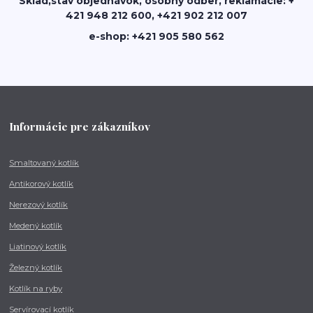
Sklad,stav objednávok, osobný odber, reklamácie: +
421 948 212 600, +421 902 212 007
e-shop: +421 905 580 562
Informácie pre zákazníkov
Smaltovaný kotlík
Antikorový kotlík
Nerezový kotlík
Medený kotlík
Liatinový kotlík
Železný kotlík
Kotlík na ryby
Servírovací kotlík