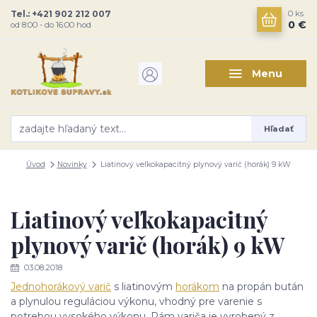
Tel.: +421 902 212 007
0
ks
0 €
od 8:00 - do 16:00 hod
Menu
Hľadať
Úvod
Novinky
Liatinový veľkokapacitný plynový varič (horák) 9 kW
Liatinový veľkokapacitný
plynový varič (horák) 9 kW
03.08.2018
Jednohorákový varič
s liatinovým
horákom
na propán bután
a plynulou reguláciou výkonu, vhodný pre varenie s
potrebou vysokého výkonu. Rám variča je vyrobený z