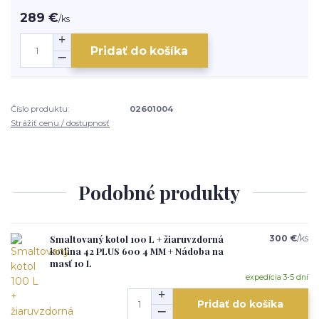
289 €
/
ks
Pridať do košíka
Číslo produktu:
02601004
Strážiť cenu / dostupnosť
Podobné produkty
Smaltovaný kotol 100 L + žiaruvzdorná
300 €
/
ks
kotlina 42 PLUS 600 4 MM + Nádoba na
masť 10 L
expedícia 3-5 dní
Pridať do košíka