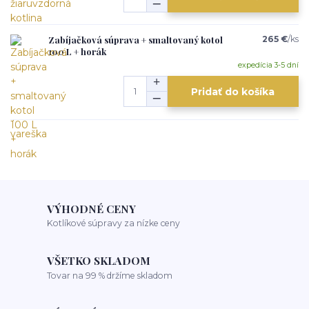
Zabíjačková súprava + smaltovaný kotol
265 €
/
ks
100 L + horák
expedícia 3-5 dní
Pridať do košíka
VÝHODNÉ CENY
Kotlíkové súpravy za nízke ceny
VŠETKO SKLADOM
Tovar na 99 % držíme skladom