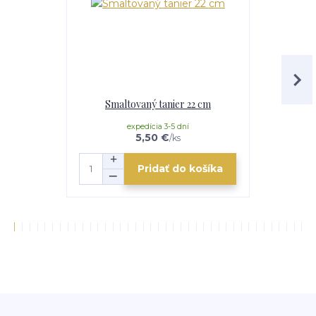
Smaltovaný tanier 22 cm
Sit
expedícia 3-5 dní
mome
5,50 €
/
ks
Pridať do košíka