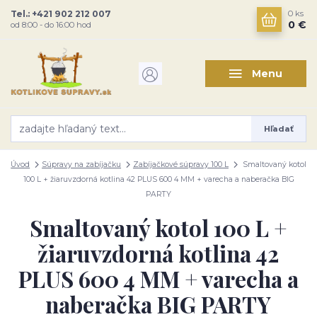
Tel.: +421 902 212 007
0
ks
0 €
od 8:00 - do 16:00 hod
Menu
Hľadať
Úvod
Súpravy na zabíjačku
Zabíjačkové súpravy 100 L
Smaltovaný kotol
100 L + žiaruvzdorná kotlina 42 PLUS 600 4 MM + varecha a naberačka BIG
PARTY
Smaltovaný kotol 100 L +
žiaruvzdorná kotlina 42
PLUS 600 4 MM + varecha a
naberačka BIG PARTY