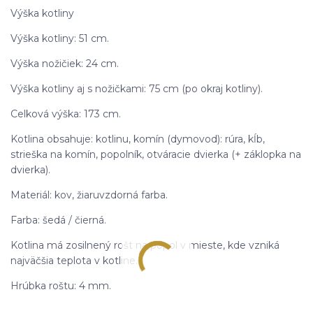
Výška kotliny
Výška kotliny: 51 cm.
Výška nožičiek: 24 cm.
Výška kotliny aj s nožičkami: 75 cm (po okraj kotliny).
Celková výška: 173 cm.
Kotlina obsahuje: kotlinu, komín (dymovod): rúra, kĺb,
strieška na komín, popolník, otváracie dvierka (+ záklopka na
dvierka).
Materiál: kov, žiaruvzdorná farba.
Farba: šedá / čierná.
Kotlina má zosilnený rošt na popol v mieste, kde vzniká
najväčšia teplota v kotline.
Hrúbka roštu: 4 mm.