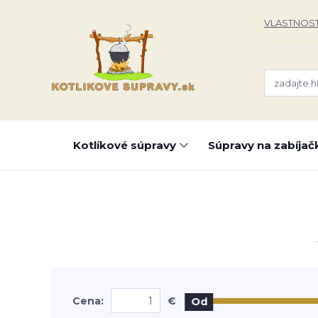
VLASTNOST
Kotlíkové súpravy
Súpravy na zabíjač
Cena:
€
Od