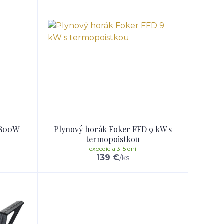
 8800W
Plynový horák Foker FFD 9 kW s
termopoistkou
expedícia 3-5 dní
139 €
/
ks