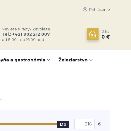
Prihlásenie
Neviete si rady? Zavolajte.
0
ks
Tel.: +421 902 212 007
0 €
od 8:00 - do 16:00 hod
yňa a gastronómia
Železiarstvo
€
Do