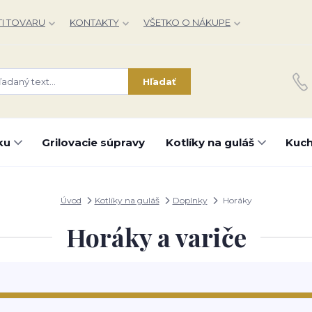
I TOVARU
KONTAKTY
VŠETKO O NÁKUPE
Hľadať
ku
Grilovacie súpravy
Kotlíky na guláš
Kuch
Úvod
Kotlíky na guláš
Doplnky
Horáky
Horáky a variče