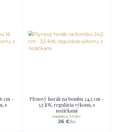
6 cm -
Plynový horák na bombu 24,5 cm -
u, s
3,5 kW, regulácia výkonu, s
nožičkami
expedícia 3-5 dní
26 €
/
ks