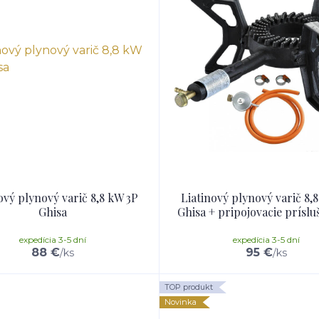
ový plynový varič 8,8 kW 3P
Liatinový plynový varič 8,
Ghisa
Ghisa + pripojovacie príslu
expedícia 3-5 dní
expedícia 3-5 dní
88 €
95 €
/
ks
/
ks
TOP produkt
Novinka