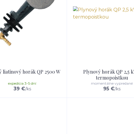
ý liatinový horák QP 2500 W
Plynový horák QP 2,5 k
termopoistkou
expedícia 3-5 dní
momentálne vypredané
39 €
95 €
/
ks
/
ks