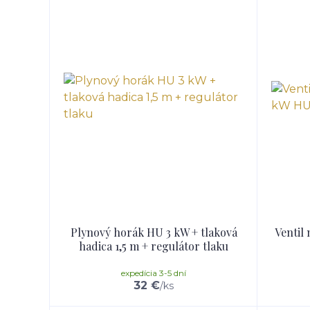
Plynový horák HU 3 kW + tlaková
Ventil
hadica 1,5 m + regulátor tlaku
expedícia 3-5 dní
32 €
/
ks