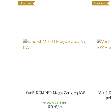
Novinka
Novinka
Varič KEMPER Mega Zeus, 7,5 kW
Varič 
pri
expedícia 3-5 dní
60 €
/
ks