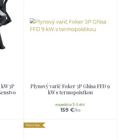
8 kW 3P
Plynový varič Foker 3P Ghisa FFD 9
šenstvo
kW s termopoistkou
expedícia 3-5 dní
159 €
/
ks
Novinka