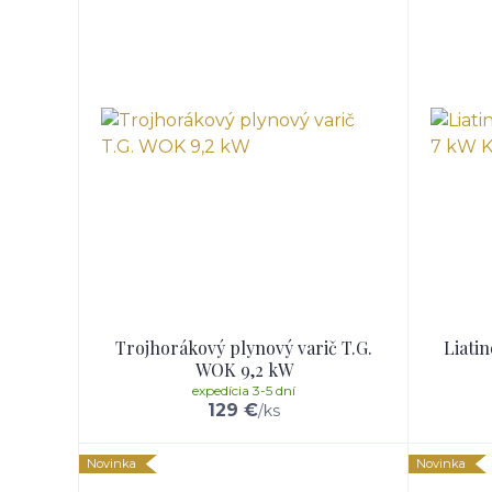
Trojhorákový plynový varič T.G.
Liatin
WOK 9,2 kW
expedícia 3-5 dní
129 €
/
ks
Novinka
Novinka