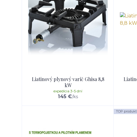
Liatinový plynový varič Ghisa 8,8
Liatin
kW
expedícia 3-5 dní
145 €
/
ks
TOP produkt