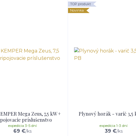
TOP produkt
Novinka
KEMPER Mega Zeus, 7,5 kW +
Plynový horák - varič 3,5
pojovacie príslušenstvo
expedícia 3-5 dní
expedícia 1-3 dní
69 €
39 €
/
ks
/
ks