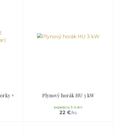
vorky +
Plynový horák HU 3 kW
expedícia 3-5 dní
22 €
/
ks