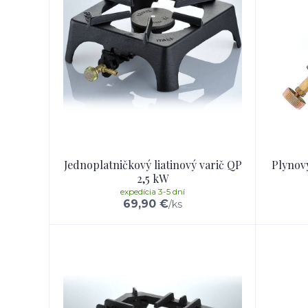
Jednoplatničkový liatinový varič QP
Plynov
2,5 kW
expedícia 3-5 dní
69,90 €
/
ks