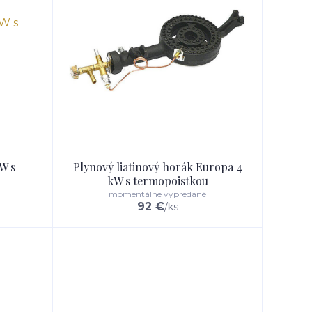
W s
Plynový liatinový horák Europa 4
kW s termopoistkou
momentálne vypredané
92 €
/
ks