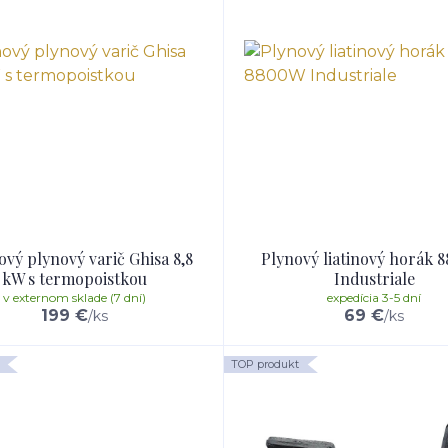
ový plynový varič Ghisa 8,8
Plynový liatinový horák
kW s termopoistkou
Industriale
v externom sklade (7 dní)
expedícia 3-5 dní
199 €
69 €
/
ks
/
ks
TOP produkt