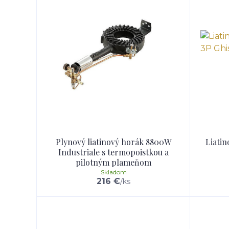
Plynový liatinový horák 8800W
Liatin
Industriale s termopoistkou a
pilotným plameňom
Skladom
216 €
/
ks