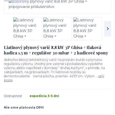
Liatinový plynový varič 8,8 kW 3P Ghisa + tlaková
hadica 1,5 m + regulátor 30 mbar + 2 hadicové spony
Jednohorákový celoliatinový varič na propán-bután s plynulou
reguláciou výkonu, vhodný pre varenie s požiadavkou vysokého
výkonu alebo napríklad v domácej " druhej kuchyni", v prírode, na
zabíjačkách, na grilovačkách. Tri liatinové nožičky sú
demontovateľné. Varná plocha, priemer: 41/37 cm. Výkon ...
celý
popis
Dostupnosť
expedícia 3-5 dní
Nie sme platcovia DPH