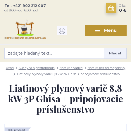
Tel.: +421 902 212 007
0
ks
0 €
od 8:00 - do 16:00 hod
Menu
Hľadať
Úvod
Kuchyňa a gastronómia
Horáky a variče
Horáky bez termopoistky
Liatinový plynový varič 8,8 kW 3P Ghisa + pripojovacie príslušenstvo
Liatinový plynový varič 8,8
kW 3P Ghisa + pripojovacie
príslušenstvo
TOP produkt