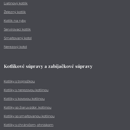
Liatinový kotlík
Železný kotlík
Kotlík na ryby
Servírovací kotlík
Smaltovaný kotol
Nerezový kotol
Kotlíkové súpravy a zabíjačkové súpravy
Kotlíky s trojnožkou
Kotlíky s nerezovou kotlinou
Kotlíky s kovovou kotlinou
Kotlíky so žiaruvzdor. kotlinou
Kotlíky so smaltovanou kotlinou
Kotlíky s chráničom, ohniskom