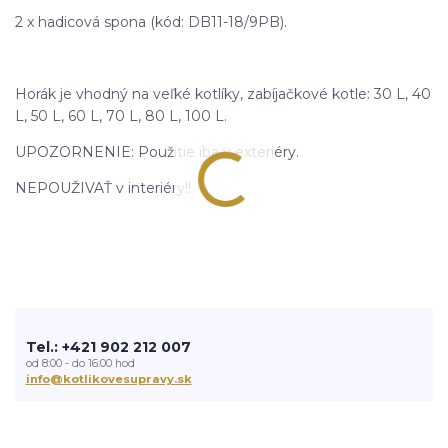
2 x hadicová spona (kód: DB11-18/9PB).
Horák je vhodný na veľké kotlíky, zabíjačkové kotle: 30 L, 40
L, 50 L, 60 L, 70 L, 80 L, 100 L.
UPOZORNENIE: Použitie iba v exteriéry.
NEPOUŽIVAŤ v interiéry!!
Tel.: +421 902 212 007
od 8:00 - do 16:00 hod
info@kotlikovesupravy.sk