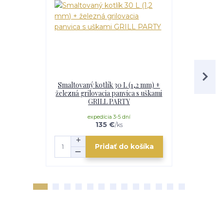
Smaltovaný kotlík 30 L (1,2 mm) +
Paella smal
železná grilovacia panvica s uškami
smaltovan
GRILL PARTY
m
expedícia 3-5 dní
e
135 €
/
ks
Pridať do košíka