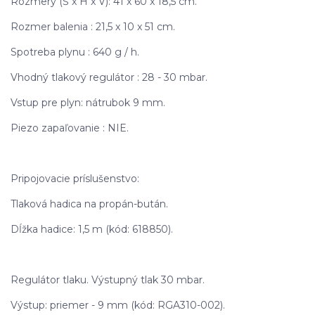
Rozmery (Š x H x V): 41 x 60 x 18,5 cm.
Rozmer balenia : 21,5 x 10 x 51 cm.
Spotreba plynu : 640 g / h.
Vhodný tlakový regulátor : 28 - 30 mbar.
Vstup pre plyn: nátrubok 9 mm.
Piezo zapaľovanie : NIE.
Pripojovacie príslušenstvo:
Tlaková hadica na propán-bután.
Dĺžka hadice: 1,5 m (kód: 618850).
Regulátor tlaku. Výstupný tlak 30 mbar.
Výstup: priemer - 9 mm (kód: RGA310-002).