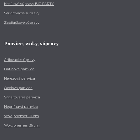
Kotlíkové súpravy BIG PARTY
Servírovacie súpravy
Zabíjačkové súpravy
Panvice, woky, súpravy
Grilovacie súpravy
Liatinová panvica
Nerezová panvica
Oceľová panvica
Smaltovaná panvica
Nepriľnavá panvica
Wok, priemer: 31 cm
Wok, priemer: 36 cm