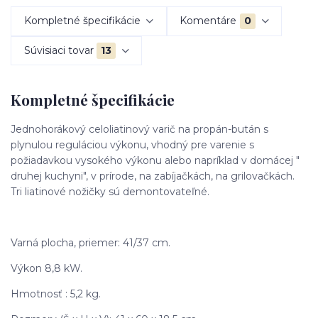
Kompletné špecifikácie
Komentáre
0
Súvisiaci tovar
13
Kompletné špecifikácie
Jednohorákový celoliatinový varič na propán-bután s
plynulou reguláciou výkonu, vhodný pre varenie s
požiadavkou vysokého výkonu alebo napríklad v domácej "
druhej kuchyni", v prírode, na zabíjačkách, na grilovačkách.
Tri liatinové nožičky sú demontovateľné.
Varná plocha, priemer: 41/37 cm.
Výkon 8,8 kW.
Hmotnosť : 5,2 kg.