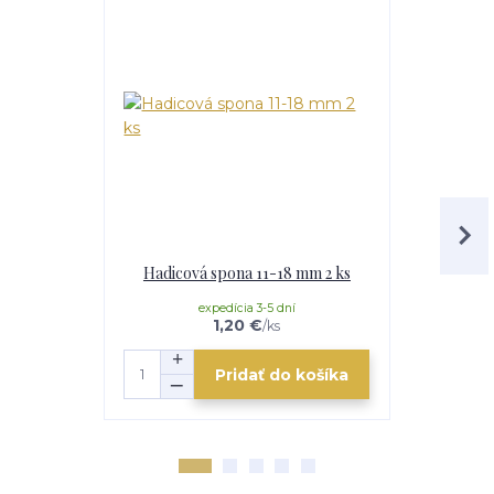
Hadicová spona 11-18 mm 2 ks
Hadico
expedícia 3-5 dní
e
1,20 €
/
ks
Pridať do košíka