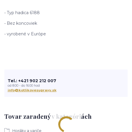
• Typ hadica 6188
• Bez koncoviek
• vyrobené v Európe
Tel.: +421 902 212 007
od 8:00 - do 16:00 hod
info@kotlikovesupravy.sk
Tovar zaradený v kategóriách
Horáky a variče