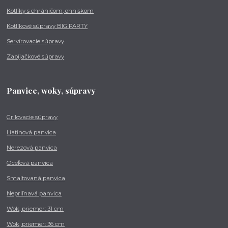
Kotlíky s chráničom, ohniskom
Kotlíkové súpravy BIG PARTY
Servírovacie súpravy
Zabíjačkové súpravy
Panvice, woky, súpravy
Grilovacie súpravy
Liatinová panvica
Nerezová panvica
Oceľová panvica
Smaltovaná panvica
Nepriľnavá panvica
Wok, priemer: 31 cm
Wok, priemer: 36 cm