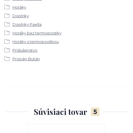
Horáky
Doplnky
Doplnky Paella
Horáky bez termopoistky
Horáky s termopoistkou
Príslušenstvo
Propán-Bután
Súvisiaci tovar
5