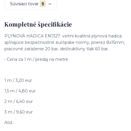
Súvisiaci tovar
5
Kompletné špecifikácie
PLYNOVÁ HADICA EN1327: veľmi kvalitná plynová hadica
spĺňajúce bezpečnostné európske normy, prierez 8x15mm,
pracovné zaťaženie 20 bar, deštruktívny tlak 60 bar.
• Cena za 1 m / predaj na metre
1 m / 3,20 eur
1,5 m / 4,80 eur
2 m / 6,40 eur
3 m / 9,60 eur
Atď...