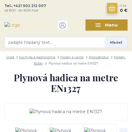
Tel.: +421 902 212 007
0
ks
0 €
od 8:00 - do 16:00 hod
Menu
Hľadať
Úvod
Kuchyňa a gastronómia
Horáky a variče
Príslušenstvo
Propán-
Bután
Plynová hadica na metre EN1327
Plynová hadica na metre
EN1327