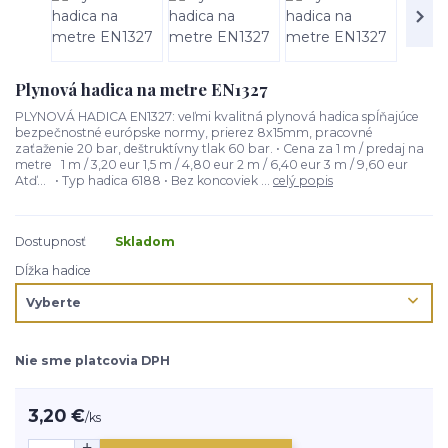
Plynová hadica na metre EN1327
PLYNOVÁ HADICA EN1327: veľmi kvalitná plynová hadica spĺňajúce
bezpečnostné európske normy, prierez 8x15mm, pracovné
zaťaženie 20 bar, deštruktívny tlak 60 bar. • Cena za 1 m / predaj na
metre 1 m / 3,20 eur 1,5 m / 4,80 eur 2 m / 6,40 eur 3 m / 9,60 eur
Atď... • Typ hadica 6188 • Bez koncoviek ...
celý popis
Dostupnosť
Skladom
Dĺžka hadice
Nie sme platcovia DPH
3,20 €
/
ks