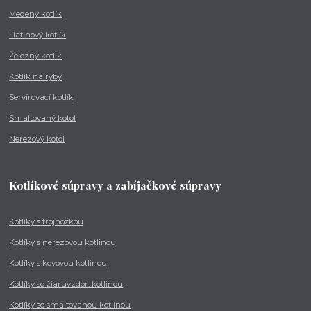
Medený kotlík
Liatinový kotlík
Železný kotlík
Kotlík na ryby
Servírovací kotlík
Smaltovaný kotol
Nerezový kotol
Kotlíkové súpravy a zabíjačkové súpravy
Kotlíky s trojnožkou
Kotlíky s nerezovou kotlinou
Kotlíky s kovovou kotlinou
Kotlíky so žiaruvzdor. kotlinou
Kotlíky so smaltovanou kotlinou