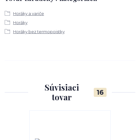
Horáky a variče
Horáky
Horáky bez termopoistky
Súvisiaci
16
tovar