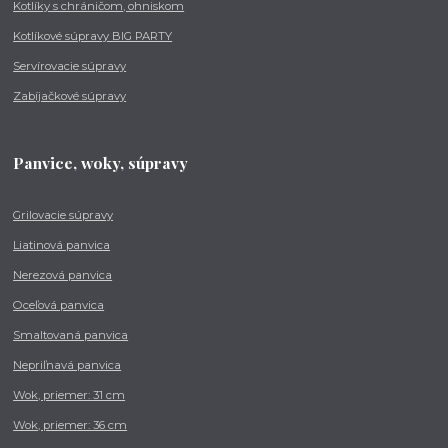
Kotlíky s chráničom, ohniskom
Kotlíkové súpravy BIG PARTY
Servírovacie súpravy
Zabíjačkové súpravy
Panvice, woky, súpravy
Grilovacie súpravy
Liatinová panvica
Nerezová panvica
Oceľová panvica
Smaltovaná panvica
Nepriľnavá panvica
Wok, priemer: 31 cm
Wok, priemer: 36 cm