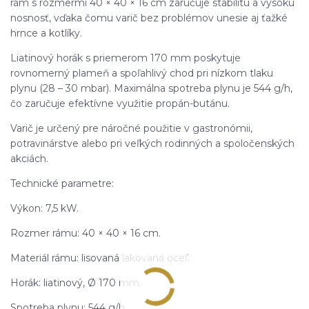
rám s rozmermi 40 × 40 × 16 cm zaručuje stabilitu a vysokú
nosnosť, vďaka čomu varič bez problémov unesie aj ťažké
hrnce a kotlíky.
Liatinový horák s priemerom 170 mm poskytuje
rovnomerný plameň a spoľahlivý chod pri nízkom tlaku
plynu (28 – 30 mbar). Maximálna spotreba plynu je 544 g/h,
čo zaručuje efektívne využitie propán-butánu.
Varič je určený pre náročné použitie v gastronómii,
potravinárstve alebo pri veľkých rodinných a spoločenských
akciách.
Technické parametre:
Výkon: 7,5 kW.
Rozmer rámu: 40 × 40 × 16 cm.
Materiál rámu: lisovaná lakovaná oceľ.
Horák: liatinový, Ø 170 mm.
Spotreba plynu: 544 g/h.