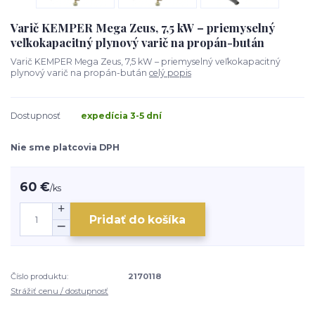
Varič KEMPER Mega Zeus, 7,5 kW – priemyselný
veľkokapacitný plynový varič na propán-bután
Varič KEMPER Mega Zeus, 7,5 kW – priemyselný veľkokapacitný
plynový varič na propán-bután
celý popis
Dostupnosť
expedícia 3-5 dní
Nie sme platcovia DPH
60 €
/
ks
Pridať do košíka
Číslo produktu:
2170118
Strážiť cenu / dostupnosť