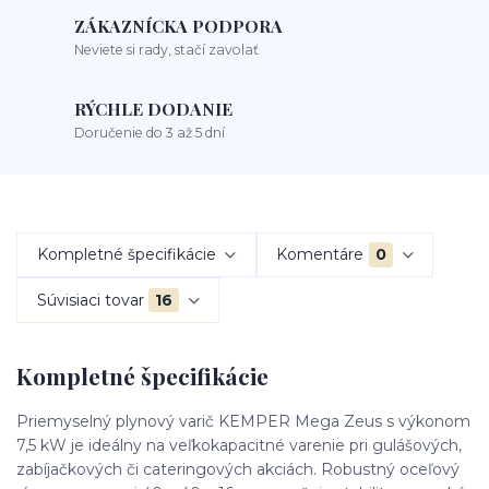
ZÁKAZNÍCKA PODPORA
Neviete si rady, stačí zavolať
RÝCHLE DODANIE
Doručenie do 3 až 5 dní
Kompletné špecifikácie
Komentáre
0
Súvisiaci tovar
16
Kompletné špecifikácie
Priemyselný plynový varič KEMPER Mega Zeus s výkonom
7,5 kW je ideálny na veľkokapacitné varenie pri gulášových,
zabíjačkových či cateringových akciách. Robustný oceľový