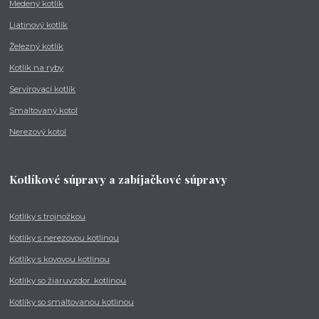
Medený kotlík
Liatinový kotlík
Železný kotlík
Kotlík na ryby
Servírovací kotlík
Smaltovaný kotol
Nerezový kotol
Kotlíkové súpravy a zabíjačkové súpravy
Kotlíky s trojnožkou
Kotlíky s nerezovou kotlinou
Kotlíky s kovovou kotlinou
Kotlíky so žiaruvzdor. kotlinou
Kotlíky so smaltovanou kotlinou