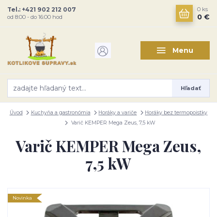
Tel.: +421 902 212 007
0
ks
0 €
od 8:00 - do 16:00 hod
Menu
Hľadať
Úvod
Kuchyňa a gastronómia
Horáky a variče
Horáky bez termopoistky
Varič KEMPER Mega Zeus, 7,5 kW
Varič KEMPER Mega Zeus,
7,5 kW
Novinka