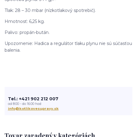
Tlak: 28 – 30 mbar (nízkotlakový spotrebič).
Hmotnosť: 6,25 kg.
Palivo: propán-bután.
Upozornenie: Hadica a regulátor tlaku plynu nie sú súčasťou
balenia.
Tel.: +421 902 212 007
od 8:00 - do 16:00 hod
info@kotlikovesupravy.sk
Tovar zaradený v kategóriách