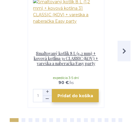
Smaltovaný kotlík 8 L (1,2 mm) +
Smaltovaný
kovová kotlina 31 CLASSIC (KOV) +
kovová kotl
vareška a naberačka Easy party
dym
expedícia 3-5 dní
e
90 €
/
ks
Pridať do košíka