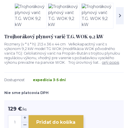
Trojhorákový plynový varič T.G. WOK 9,2 kW
Rozmery (v * š * h): 21,5 x 36 x 44 cm Veľkokapacitný varič s
výkonom 9,2 kW model TG WOK (modifikácia WOK pôvodného
variča TG): Celoliatinový varič na Propán-Bután s trojitou plynulou
reguláciou výkonu, vhodný pre varenie s požiadavkou vysokého
výkonu prevažne na panvice WOK. Troj úrovňový liat...
celý popis
Dostupnosť
expedícia 3-5 dní
Nie sme platcovia DPH
129 €
/
ks
Pridať do košíka