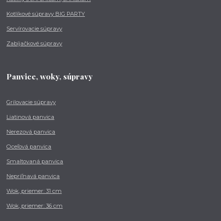
Kotlíkové súpravy BIG PARTY
Servírovacie súpravy
Zabíjačkové súpravy
Panvice, woky, súpravy
Grilovacie súpravy
Liatinová panvica
Nerezová panvica
Oceľová panvica
Smaltovaná panvica
Nepriľnavá panvica
Wok, priemer: 31 cm
Wok, priemer: 36 cm