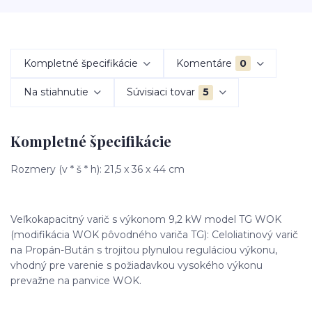
Kompletné špecifikácie
Komentáre
0
Na stiahnutie
Súvisiaci tovar
5
Kompletné špecifikácie
Rozmery (v * š * h): 21,5 x 36 x 44 cm
Veľkokapacitný varič s výkonom 9,2 kW model TG WOK
(modifikácia WOK pôvodného variča TG): Celoliatinový varič
na Propán-Bután s trojitou plynulou reguláciou výkonu,
vhodný pre varenie s požiadavkou vysokého výkonu
prevažne na panvice WOK.