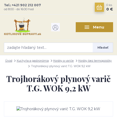
Tel.: +421 902 212 007
0
ks
0 €
od 8:00 - do 16:00 hod
Menu
Hľadať
Úvod
Kuchyňa a gastronómia
Horáky a variče
Horáky bez termopoistky
Trojhorákový plynový varič T.G. WOK 9,2 kW
Trojhorákový plynový varič
T.G. WOK 9,2 kW