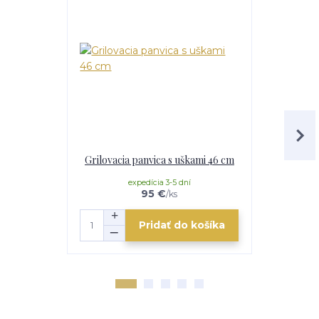
Grilovacia panvica s uškami 46 cm
Hadicová
expedícia 3-5 dní
e
95 €
/
ks
Pridať do košíka