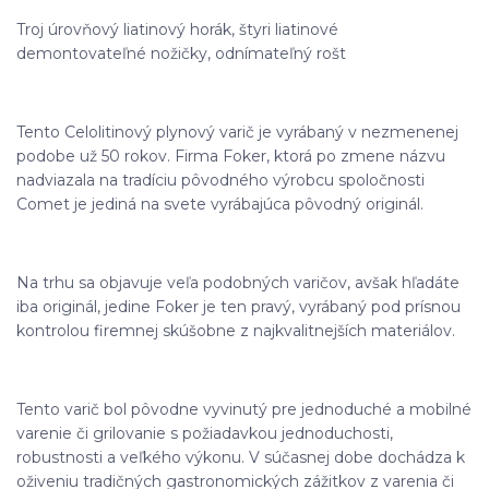
Troj úrovňový liatinový horák, štyri liatinové
demontovateľné nožičky, odnímateľný rošt
Tento Celolitinový plynový varič je vyrábaný v nezmenenej
podobe už 50 rokov. Firma Foker, ktorá po zmene názvu
nadviazala na tradíciu pôvodného výrobcu spoločnosti
Comet je jediná na svete vyrábajúca pôvodný originál.
Na trhu sa objavuje veľa podobných varičov, avšak hľadáte
iba originál, jedine Foker je ten pravý, vyrábaný pod prísnou
kontrolou firemnej skúšobne z najkvalitnejších materiálov.
Tento varič bol pôvodne vyvinutý pre jednoduché a mobilné
varenie či grilovanie s požiadavkou jednoduchosti,
robustnosti a veľkého výkonu. V súčasnej dobe dochádza k
oživeniu tradičných gastronomických zážitkov z varenia či