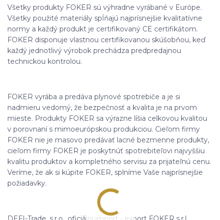
Všetky produkty FOKER sú výhradne vyrábané v Európe.
Všetky použité materiály spĺňajú najprísnejšie kvalitatívne
normy a každý produkt je certifikovaný CE certifikátom.
FOKER disponuje vlastnou certifikovanou skúšobňou, keď
každý jednotlivý výrobok prechádza predpredajnou
technickou kontrolou.
FOKER vyrába a predáva plynové spotrebiče a je si
nadmieru vedomý, že bezpečnosť a kvalita je na prvom
mieste. Produkty FOKER sa výrazne líšia celkovou kvalitou
v porovnaní s mimoeurópskou produkciou. Cieľom firmy
FOKER nie je masovo predávať lacné bezmenne produkty,
cieľom firmy FOKER je poskytnúť spotrebiteľovi najvyššiu
kvalitu produktov a kompletného servisu za prijateľnú cenu.
Veríme, že ak si kúpite FOKER, splníme Vaše najprísnejšie
požiadavky.
DEFI-Trade, s.r.o., oficiální import - export FOKER s.r.l.