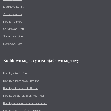
Liatinový kotlík
Železný kotlík
Kotlík na ryby
Servírovací kotlík
Smaltovaný kotol
Nerezový kotol
Kotlíkové súpravy a zabíjačkové súpravy
Kotlíky s trojnožkou
Kotlíky s nerezovou kotlinou
Kotlíky s kovovou kotlinou
Kotlíky so žiaruvzdor. kotlinou
Kotlíky so smaltovanou kotlinou
Kotlíky s chráničom, ohniskom