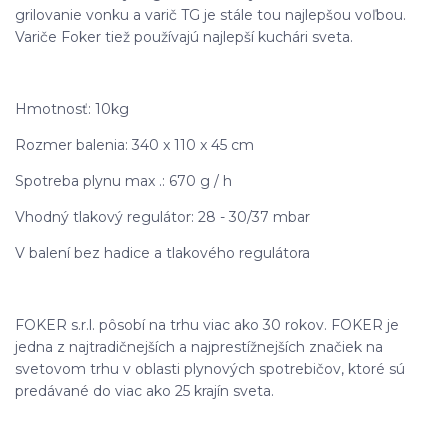
grilovanie vonku a varič TG je stále tou najlepšou voľbou.
Variče Foker tiež používajú najlepší kuchári sveta.
Hmotnosť: 10kg
Rozmer balenia: 340 x 110 x 45 cm
Spotreba plynu max .: 670 g / h
Vhodný tlakový regulátor: 28 - 30/37 mbar
V balení bez hadice a tlakového regulátora
FOKER s.r.l. pôsobí na trhu viac ako 30 rokov. FOKER je
jedna z najtradičnejších a najprestížnejších značiek na
svetovom trhu v oblasti plynových spotrebičov, ktoré sú
predávané do viac ako 25 krajín sveta.