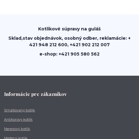
Kotlikové súpravy na guláš
Sklad,stav objednávok, osobný odber, reklamácie: +
421 948 212 600, +421 902 212 007
e-shop: +421 905 580 562
Informácie pre zákazníkov
Smaltovaný kotlík
Antikorový kotlík
Nerezový kotlík
Medený kotlík