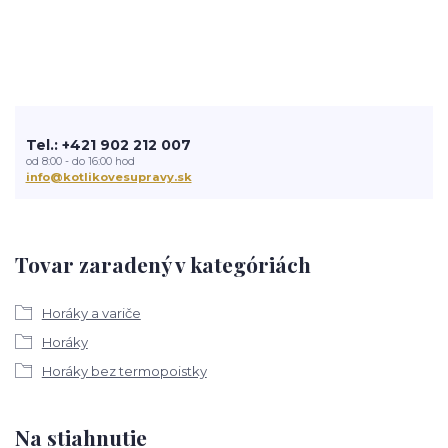
Tel.: +421 902 212 007
od 8:00 - do 16:00 hod
info@kotlikovesupravy.sk
Tovar zaradený v kategóriách
Horáky a variče
Horáky
Horáky bez termopoistky
Na stiahnutie