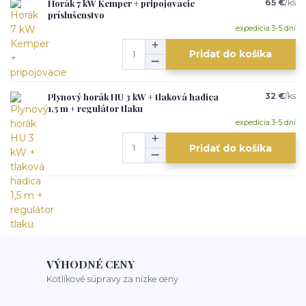
Horák 7 kW Kemper + pripojovacie
65 €
/
ks
príslušenstvo
expedícia 3-5 dní
Pridať do košíka
Plynový horák HU 3 kW + tlaková hadica
32 €
/
ks
1,5 m + regulátor tlaku
expedícia 3-5 dní
Pridať do košíka
VÝHODNÉ CENY
Kotlíkové súpravy za nízke ceny