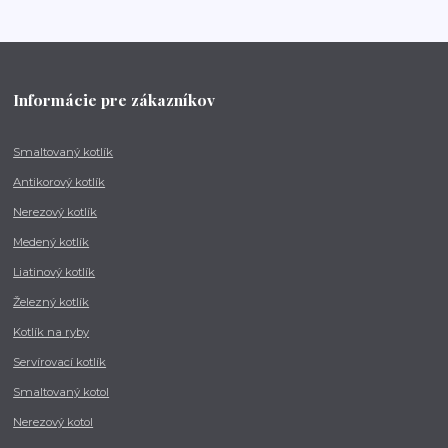
Informácie pre zákazníkov
Smaltovaný kotlík
Antikorový kotlík
Nerezový kotlík
Medený kotlík
Liatinový kotlík
Železný kotlík
Kotlík na ryby
Servírovací kotlík
Smaltovaný kotol
Nerezový kotol