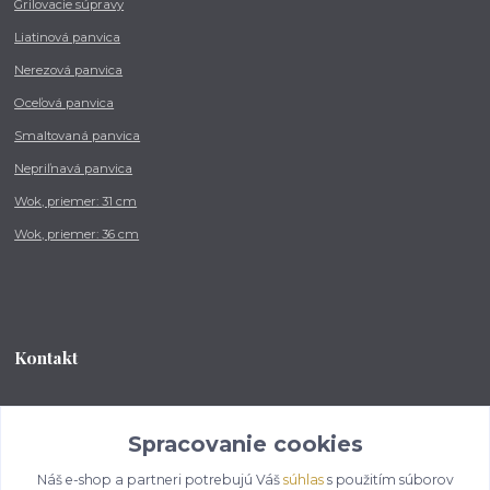
Grilovacie súpravy
Liatinová panvica
Nerezová panvica
Oceľová panvica
Smaltovaná panvica
Nepriľnavá panvica
Wok, priemer: 31 cm
Wok, priemer: 36 cm
Kontakt
Tel.: +421 902 212 007
od 8:00 - do 16:00 hod
Spracovanie cookies
Náš e-shop a partneri potrebujú Váš
súhlas
s použitím súborov
info@kotlikovesupravy.sk