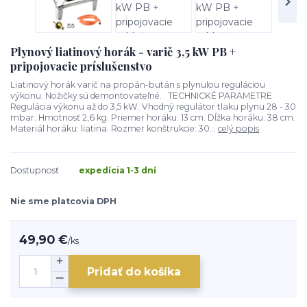
Plynový liatinový horák - varič 3,5 kW PB +
pripojovacie príslušenstvo
Liatinový horák varič na propán-bután s plynulou reguláciou
výkonu. Nožičky sú demontovateľné. TECHNICKÉ PARAMETRE
Regulácia výkonu až do 3,5 kW. Vhodný regulátor tlaku plynu 28 - 30
mbar. Hmotnosť 2,6 kg. Priemer horáku: 13 cm. Dĺžka horáku: 38 cm.
Materiál horáku: liatina. Rozmer konštrukcie: 30...
celý popis
Dostupnosť
expedícia 1-3 dní
Nie sme platcovia DPH
49,90 €
/
ks
Pridať do košíka