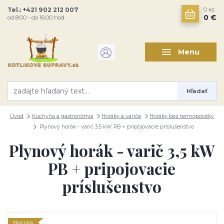
Tel.: +421 902 212 007
0
ks
0 €
od 8:00 - do 16:00 hod
Menu
Hľadať
Úvod
Kuchyňa a gastronómia
Horáky a variče
Horáky bez termopoistky
Plynový horák - varič 3,5 kW PB + pripojovacie príslušenstvo
Plynový horák - varič 3,5 kW
PB + pripojovacie
príslušenstvo
Novinka