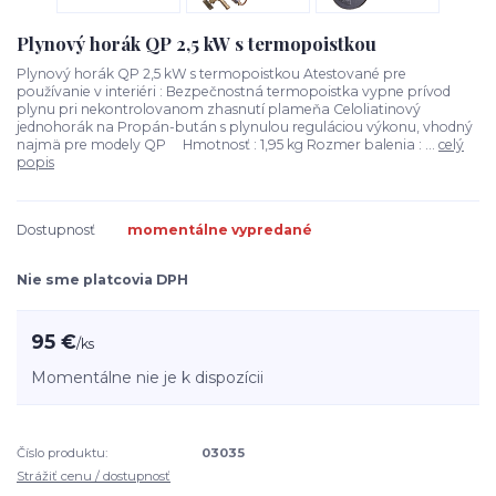
Plynový horák QP 2,5 kW s termopoistkou
Plynový horák QP 2,5 kW s termopoistkou Atestované pre
používanie v interiéri : Bezpečnostná termopoistka vypne prívod
plynu pri nekontrolovanom zhasnutí plameňa Celoliatinový
jednohorák na Propán-bután s plynulou reguláciou výkonu, vhodný
najmä pre modely QP Hmotnosť : 1,95 kg Rozmer balenia : ...
celý
popis
Dostupnosť
momentálne vypredané
Nie sme platcovia DPH
95 €
/
ks
Momentálne nie je k dispozícii
Číslo produktu:
03035
Strážiť cenu / dostupnosť