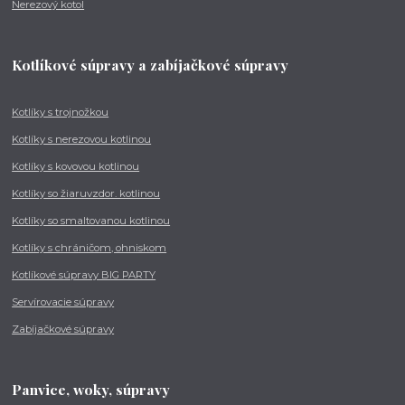
Nerezový kotol
Kotlíkové súpravy a zabíjačkové súpravy
Kotlíky s trojnožkou
Kotlíky s nerezovou kotlinou
Kotlíky s kovovou kotlinou
Kotlíky so žiaruvzdor. kotlinou
Kotlíky so smaltovanou kotlinou
Kotlíky s chráničom, ohniskom
Kotlíkové súpravy BIG PARTY
Servírovacie súpravy
Zabíjačkové súpravy
Panvice, woky, súpravy