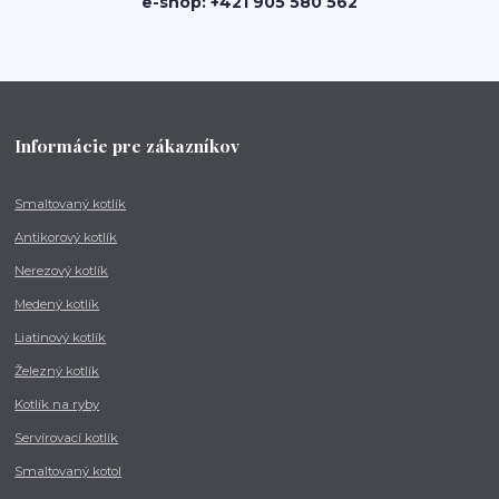
e-shop: +421 905 580 562
Informácie pre zákazníkov
Smaltovaný kotlík
Antikorový kotlík
Nerezový kotlík
Medený kotlík
Liatinový kotlík
Železný kotlík
Kotlík na ryby
Servírovací kotlík
Smaltovaný kotol