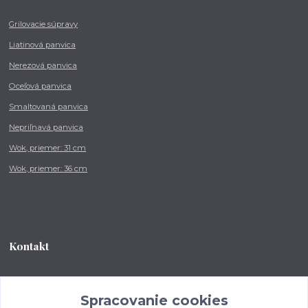
Grilovacie súpravy
Liatinová panvica
Nerezová panvica
Oceľová panvica
Smaltovaná panvica
Nepriľnavá panvica
Wok, priemer: 31 cm
Wok, priemer: 36 cm
Kontakt
Tel.: +421 902 212 007
od 8:00 - do 16:00 hod
Spracovanie cookies