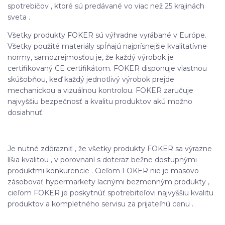
spotrebičov , ktoré sú predávané vo viac než 25 krajinách
sveta .
Všetky produkty FOKER sú výhradne vyrábané v Európe.
Všetky použité materiály spĺňajú najprísnejšie kvalitatívne
normy, samozrejmosťou je, že každý výrobok je
certifikovaný CE certifikátom. FOKER disponuje vlastnou
skúšobňou, keď každý jednotlivý výrobok prejde
mechanickou a vizuálnou kontrolou. FOKER zaručuje
najvyššiu bezpečnosť a kvalitu produktov akú možno
dosiahnuť.
Je nutné zdôrazniť , že všetky produkty FOKER sa výrazne
líšia kvalitou , v porovnaní s doteraz bežne dostupnými
produktmi konkurencie . Cieľom FOKER nie je masovo
zásobovať hypermarkety lacnými bezmenným produkty ,
cieľom FOKER je poskytnúť spotrebiteľovi najvyššiu kvalitu
produktov a kompletného servisu za prijateľnú cenu .