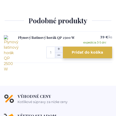
Podobné produkty
Plynový liatinový horák QP 2500 W
39 €
/
ks
expedícia 3-5 dní
Pridať do košíka
VÝHODNÉ CENY
Kotlíkové súpravy za nízke ceny
VŠETKO SKLADOM