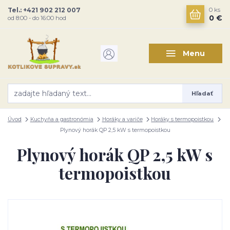
Tel.: +421 902 212 007
0
ks
0 €
od 8:00 - do 16:00 hod
Menu
Hľadať
Úvod
Kuchyňa a gastronómia
Horáky a variče
Horáky s termopoistkou
Plynový horák QP 2,5 kW s termopoistkou
Plynový horák QP 2,5 kW s
termopoistkou