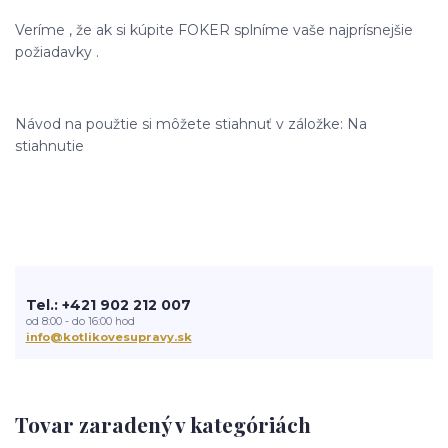
Veríme , že ak si kúpite FOKER splníme vaše najprísnejšie
požiadavky .
Návod na použtie si môžete stiahnuť v záložke: Na
stiahnutie
Tel.: +421 902 212 007
od 8:00 - do 16:00 hod
info@kotlikovesupravy.sk
Tovar zaradený v kategóriách