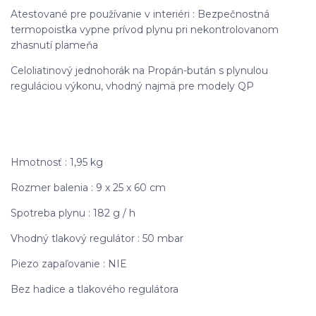
Atestované pre používanie v interiéri : Bezpečnostná
termopoistka vypne prívod plynu pri nekontrolovanom
zhasnutí plameňa
Celoliatinový jednohorák na Propán-bután s plynulou
reguláciou výkonu, vhodný najmä pre modely QP
Hmotnosť : 1,95 kg
Rozmer balenia : 9 x 25 x 60 cm
Spotreba plynu : 182 g / h
Vhodný tlakový regulátor : 50 mbar
Piezo zapaľovanie : NIE
Bez hadice a tlakového regulátora