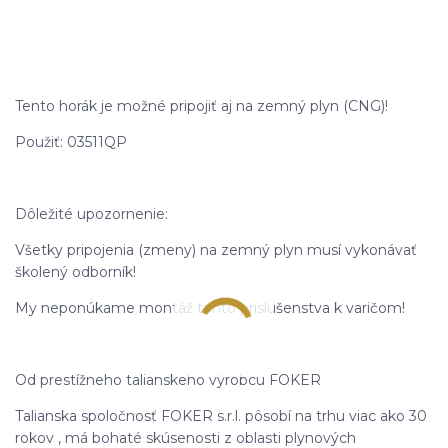
Tento horák je možné pripojiť aj na zemný plyn (CNG)!
Použiť: 03511QP
Dôležité upozornenie:
Všetky pripojenia (zmeny) na zemný plyn musí vykonávať
školený odborník!
My neponúkame montáž tohto príslušenstva k varičom!
Od prestížneho talianskeho výrobcu FOKER
Talianska spoločnosť FOKER s.r.l. pôsobí na trhu viac ako 30
rokov , má bohaté skúsenosti z oblasti plynových