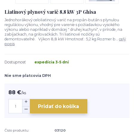
Liatinový plynový varič 8,8 kW 3P Ghisa
Jednohorákový celoliatinový varič na propán-bután s plynulou
reguláciou výkonu, vhodný pre varenie s požiadavkou vysokého
výkonu alebo napríklad v domácej " druhej kuchyni", v prírode, na
zabíjačkach, na grilovačkách. Tri liatinové nožičky sú
demontovateľné. Výkon 8,8 kW Hmotnosť : 5,2 kg Rozmer b...
celý
popis
Dostupnosť
expedícia 3-5 dní
Nie sme platcovia DPH
88 €
/
ks
Pridať do košíka
Číslo produktu:
03120