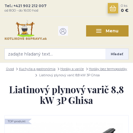
Tel.: +421 902 212 007
0
ks
0 €
od 8:00 - do 16:00 hod
Menu
Hľadať
Úvod
Kuchyňa a gastronómia
Horáky a variče
Horáky bez termopoistky
Liatinový plynový varič 8,8 kW 3P Ghisa
Liatinový plynový varič 8,8
kW 3P Ghisa
TOP produkt