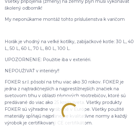
Všetky pripojenia (zmeny) na zemný plyn musí vykonávať
školený odborník!
My neponúkame montáž tohto príslušenstva k varičom
Horák je vhodný na veľké kotlíky, zabíjačkové kotle: 30 L, 40
L, 50 L, 60 L, 70 L, 80 L, 100 L.
UPOZORNENIE: Použitie iba v exteriéri.
NEPOUŽIVAŤ v interiéry!!
FOKER s.r.l. pôsobí na trhu viac ako 30 rokov. FOKER je
jedna z najtradičnejších a najprestížnejších značiek na
svetovom trhu v oblasti plynových spotrebičov, ktoré sú
predávané do viac ako 25 krajín sveta. Všetky produkty
FOKER sú výhradne vyrábané v Európe. Všetky použité
materiály spĺňajú najprísnejšie kvalitatívne normy a každý
výrobok je certifikovaný CE certifikátom.