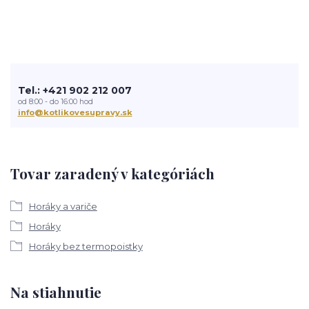
Tel.: +421 902 212 007
od 8:00 - do 16:00 hod
info@kotlikovesupravy.sk
Tovar zaradený v kategóriách
Horáky a variče
Horáky
Horáky bez termopoistky
Na stiahnutie