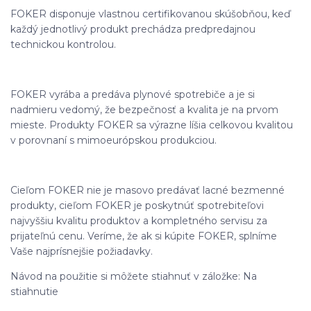
FOKER disponuje vlastnou certifikovanou skúšobňou, keď
každý jednotlivý produkt prechádza predpredajnou
technickou kontrolou.
FOKER vyrába a predáva plynové spotrebiče a je si
nadmieru vedomý, že bezpečnosť a kvalita je na prvom
mieste. Produkty FOKER sa výrazne líšia celkovou kvalitou
v porovnaní s mimoeurópskou produkciou.
Cieľom FOKER nie je masovo predávať lacné bezmenné
produkty, cieľom FOKER je poskytnúť spotrebiteľovi
najvyššiu kvalitu produktov a kompletného servisu za
prijateľnú cenu. Veríme, že ak si kúpite FOKER, splníme
Vaše najprísnejšie požiadavky.
Návod na použitie si môžete stiahnuť v záložke: Na
stiahnutie