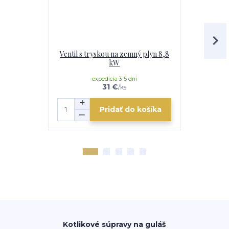
Ventil s tryskou na zemný plyn 8,8
Antikorový
kW
smaltovaná 
a nab
expedícia 3-5 dní
e
31 €
/
ks
Pridať do košíka
Kotlikové súpravy na guláš