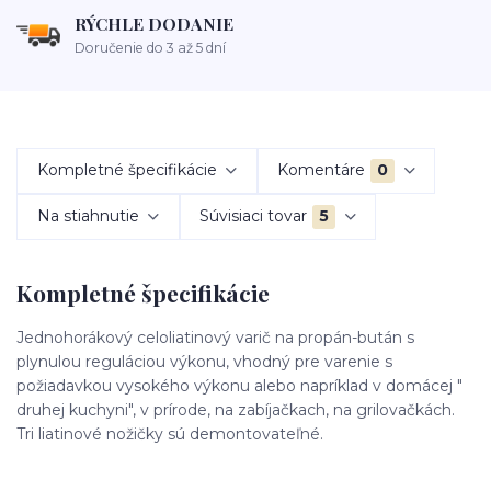
RÝCHLE DODANIE
Doručenie do 3 až 5 dní
Kompletné špecifikácie
Komentáre
0
Na stiahnutie
Súvisiaci tovar
5
Kompletné špecifikácie
Jednohorákový celoliatinový varič na propán-bután s
plynulou reguláciou výkonu, vhodný pre varenie s
požiadavkou vysokého výkonu alebo napríklad v domácej "
druhej kuchyni", v prírode, na zabíjačkach, na grilovačkách.
Tri liatinové nožičky sú demontovateľné.