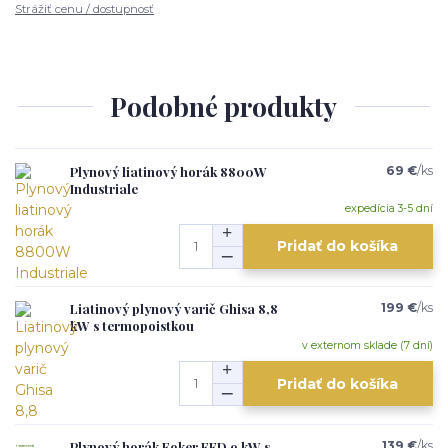
Strážiť cenu / dostupnosť
Podobné produkty
Plynový liatinový horák 8800W
69 €
/
ks
Industriale
expedícia 3-5 dní
Pridať do košíka
Liatinový plynový varič Ghisa 8,8
199 €
/
ks
kW s termopoistkou
v externom sklade (7 dní)
Pridať do košíka
Plynový horák Foker FFD 9 kW s
139 €
/
ks