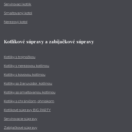
Servírovací kotlík
Smaltovaný kotol
Nerezový kotol
Kotlíkové súpravy a zabíjačkové súpravy
Kotlíky s trojnožkou
Kotlíky s nerezovou kotlinou
Kotlíky s kovovou kotlinou
Kotlíky so žiaruvzdor. kotlinou
Kotlíky so smaltovanou kotlinou
Kotlíky s chráničom, ohniskom
Kotlíkové súpravy BIG PARTY
Servírovacie súpravy
Zabíjačkové súpravy