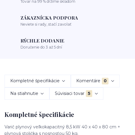
Tovar na 99 % držíme skladom
ZÁKAZNÍCKA PODPORA
Neviete si rady, stačí zavolať
RÝCHLE DODANIE
Doručenie do 3 až 5 dní
Kompletné špecifikácie
Komentáre
0
Na stiahnutie
Súvisiaci tovar
5
Kompletné špecifikácie
Varič plynový veľkokapacitný 8,5 kW 40 x 40 x 80 cm +
plynová stolička s nosnosťou 50 kg.