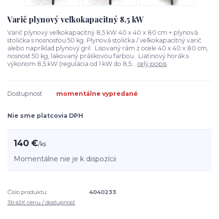
Varič plynový veľkokapacitný 8,5 kW
Varič plynový veľkokapacitný 8,5 kW 40 x 40 x 80 cm + plynová
stolička s nosnosťou 50 kg. Plynová stolička / veľkokapacitný varič
alebo napríklad plynový gril. Lisovaný rám z ocele 40 x 40 x 80 cm,
nosnosť 50 kg, lakovaný práškovou farbou. Liatinový horák s
výkonom 8,5 kW (regulácia od 1 kW do 8,5...
celý popis
Dostupnosť
momentálne vypredané
Nie sme platcovia DPH
140 €
/
ks
Momentálne nie je k dispozícii
Číslo produktu:
4040233
Strážiť cenu / dostupnosť