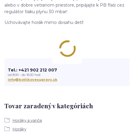
alebo v dobre vetranom priestore, pripájajte k PB fľaši cez
regulátor tlaku plynu 30 mbar!
Uchovávajte horák mimo dosahu detí!
Tel.: +421 902 212 007
od 8:00 - do 16:00 hod
info@kotlikovesupravy.sk
Tovar zaradený v kategóriách
Horáky a variče
Horáky