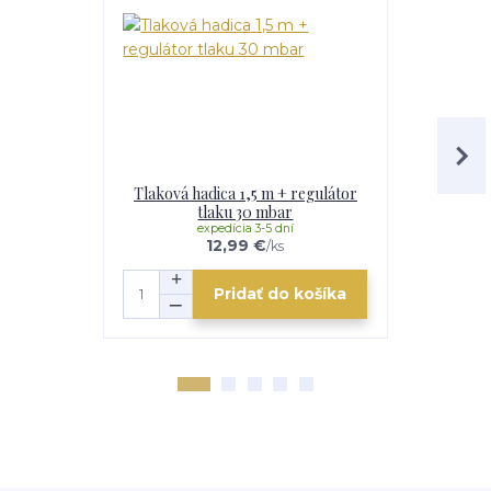
Tlaková hadica 1,5 m + regulátor
Tlaková h
tlaku 30 mbar
t
expedícia 3-5 dní
e
12,99 €
/
ks
Pridať do košíka