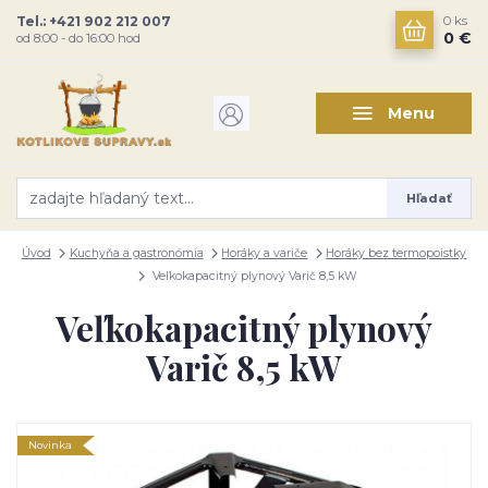
Tel.: +421 902 212 007
0
ks
0 €
od 8:00 - do 16:00 hod
Menu
Hľadať
Úvod
Kuchyňa a gastronómia
Horáky a variče
Horáky bez termopoistky
Veľkokapacitný plynový Varič 8,5 kW
Veľkokapacitný plynový
Varič 8,5 kW
Novinka