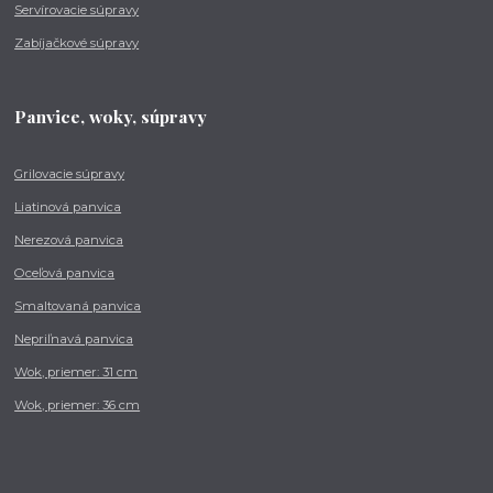
Servírovacie súpravy
Zabíjačkové súpravy
Panvice, woky, súpravy
Grilovacie súpravy
Liatinová panvica
Nerezová panvica
Oceľová panvica
Smaltovaná panvica
Nepriľnavá panvica
Wok, priemer: 31 cm
Wok, priemer: 36 cm