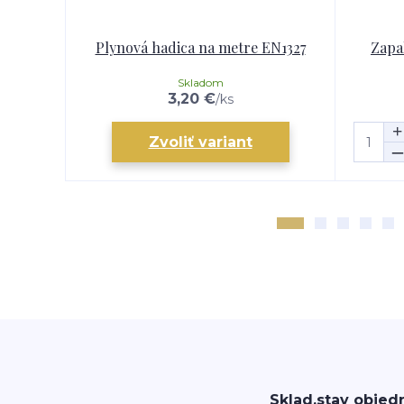
Plynová hadica na metre EN1327
Zapa
Skladom
3,20 €
/
ks
Zvoliť variant
Sklad,stav objed