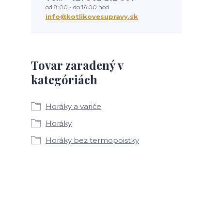
od 8:00 - do 16:00 hod
info@kotlikovesupravy.sk
Tovar zaradený v
kategóriách
Horáky a variče
Horáky
Horáky bez termopoistky