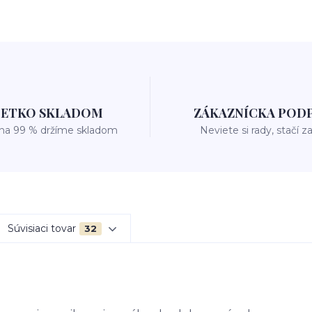
ŠETKO SKLADOM
ZÁKAZNÍCKA POD
 na 99 % držíme skladom
Neviete si rady, stačí z
Súvisiaci tovar
32