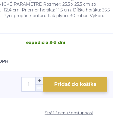
NICKÉ PARAMETRE Rozmer: 25,5 x 25,5 cm so
: 12,4 cm. Priemer horáka: 11,5 cm. Dĺžka horáku: 35,5
ov. Plyn: propán / bután. Tlak plynu: 30 mbar. Výkon:
expedícia 3-5 dní
 DPH
Pridať do košíka
Strážiť cenu / dostupnosť