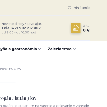
Prihlásenie
Neviete si rady? Zavolajte.
0
ks
Tel.: +421 902 212 007
0 €
od 8:00 - do 16:00 hod
yňa a gastronómia
Železiarstvo
 horák HU 3 kW
ropán / bután 3 kW
n bután so stojanom na varenie a grilovanie v záhrade