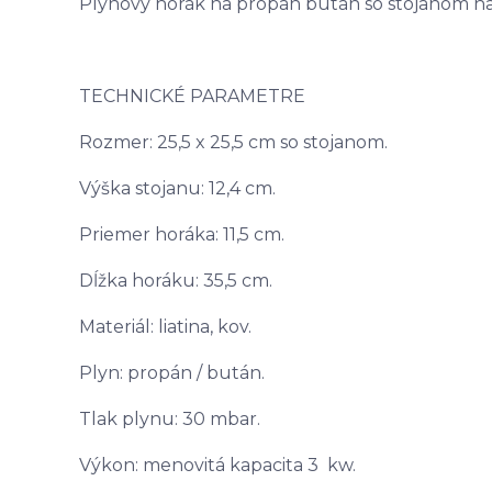
Plynový horák na propán bután so stojanom na v
TECHNICKÉ PARAMETRE
Rozmer: 25,5 x 25,5 cm so stojanom.
Výška stojanu: 12,4 cm.
Priemer horáka: 11,5 cm.
Dĺžka horáku: 35,5 cm.
Materiál: liatina, kov.
Plyn: propán / bután.
Tlak plynu: 30 mbar.
Výkon: menovitá kapacita 3 kw.