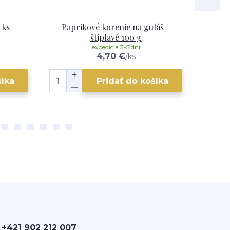
 ks
Paprikové korenie na guláš -
štiplavé 100 g
expedícia 3-5 dní
4,70 €
/
ks
šíka
Pridať do košíka
 +421 902 212 007