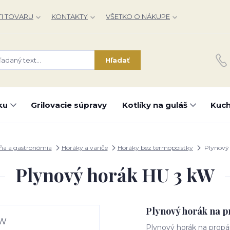
I TOVARU
KONTAKTY
VŠETKO O NÁKUPE
Hľadať
ku
Grilovacie súpravy
Kotlíky na guláš
Kuch
ňa a gastronómia
Horáky a variče
Horáky bez termopoistky
Plynový
Plynový horák HU 3 kW
Plynový horák na p
Plynový horák na propá