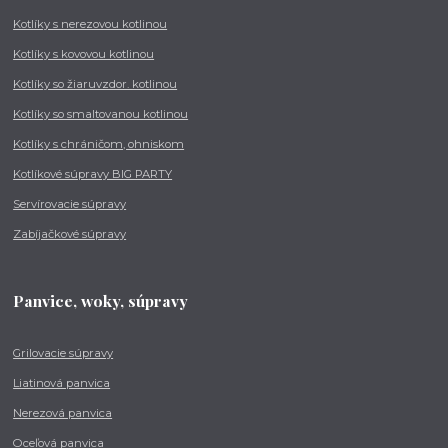
Kotlíky s nerezovou kotlinou
Kotlíky s kovovou kotlinou
Kotlíky so žiaruvzdor. kotlinou
Kotlíky so smaltovanou kotlinou
Kotlíky s chráničom, ohniskom
Kotlíkové súpravy BIG PARTY
Servírovacie súpravy
Zabíjačkové súpravy
Panvice, woky, súpravy
Grilovacie súpravy
Liatinová panvica
Nerezová panvica
Oceľová panvica