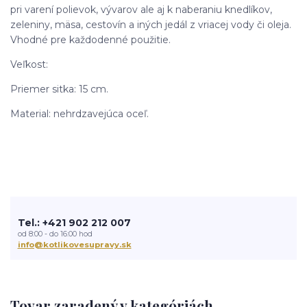
pri varení polievok, vývarov ale aj k naberaniu knedlíkov,
zeleniny, mäsa, cestovín a iných jedál z vriacej vody či oleja.
Vhodné pre každodenné použitie.
Veľkost:
Priemer sitka: 15 cm.
Material: nehrdzavejúca oceľ.
Tel.: +421 902 212 007
od 8:00 - do 16:00 hod
info@kotlikovesupravy.sk
Tovar zaradený v kategóriách