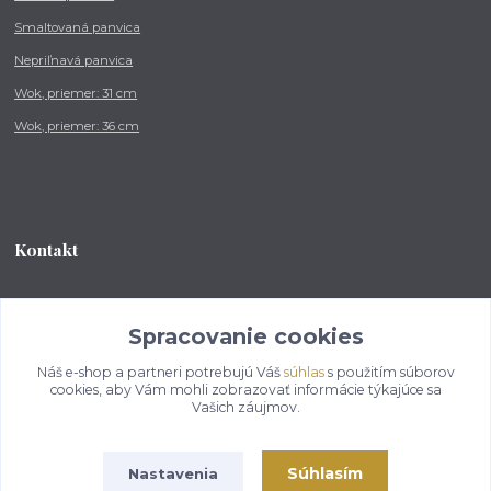
Smaltovaná panvica
Nepriľnavá panvica
Wok, priemer: 31 cm
Wok, priemer: 36 cm
Kontakt
Tel.: +421 902 212 007
od 8:00 - do 16:00 hod
Spracovanie cookies
Náš e-shop a partneri potrebujú Váš
súhlas
s použitím súborov
info@kotlikovesupravy.sk
cookies, aby Vám mohli zobrazovať informácie týkajúce sa
Vašich záujmov.
Súhlasím
Nastavenia