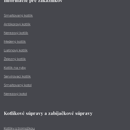
Informácie pre zákazníkov
Smaltovaný kotlík
Antikorový kotlík
Nerezový kotlík
Medený kotlík
Liatinový kotlík
Železný kotlík
Kotlík na ryby
Servírovací kotlík
Smaltovaný kotol
Nerezový kotol
Kotlíkové súpravy a zabíjačkové súpravy
Kotlíky s trojnožkou