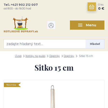
Tel.: +421 902 212 007
0
ks
0 €
od 8:00 - do 16:00 hod
Menu
Hľadať
Úvod
Kotlíky na guláš
Doplnky
Doplnky
Sitko 15 cm
Sitko 15 cm
Novinka