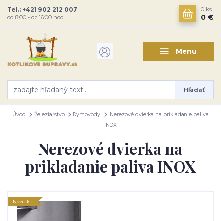
Tel.: +421 902 212 007
0
ks
0 €
od 8:00 - do 16:00 hod
Menu
Hľadať
Úvod
Železiarstvo
Dymovody
Nerezové dvierka na prikladanie paliva
INOX
Nerezové dvierka na
prikladanie paliva INOX
Novinka