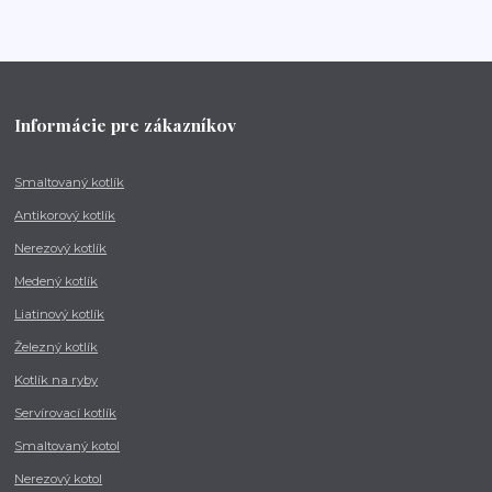
Informácie pre zákazníkov
Smaltovaný kotlík
Antikorový kotlík
Nerezový kotlík
Medený kotlík
Liatinový kotlík
Železný kotlík
Kotlík na ryby
Servírovací kotlík
Smaltovaný kotol
Nerezový kotol