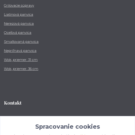
Grilovacie súpravy
Liatinová panvica
Nerezová panvica
Oceľová panvica
Smaltovaná panvica
Nepriľnavá panvica
Wok, priemer: 31 cm
Wok, priemer: 36 cm
Kontakt
Tel.: +421 902 212 007
od 8:00 - do 16:00 hod
Spracovanie cookies