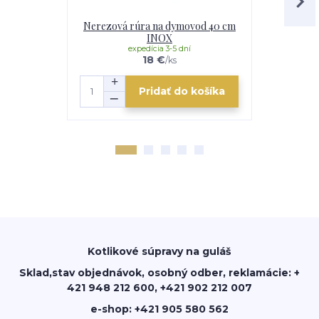
Nerezová rúra na dymovod 40 cm
Nerezová 
INOX
expedícia 3-5 dní
e
18 €
/
ks
Pridať do košíka
Kotlikové súpravy na guláš
Sklad,stav objednávok, osobný odber, reklamácie: +
421 948 212 600, +421 902 212 007
e-shop: +421 905 580 562