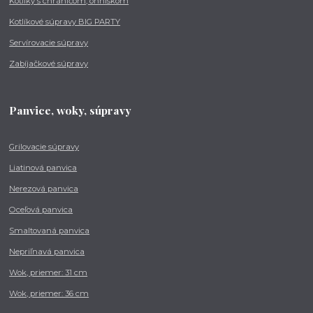
Kotlíky s chráničom, ohniskom
Kotlíkové súpravy BIG PARTY
Servírovacie súpravy
Zabíjačkové súpravy
Panvice, woky, súpravy
Grilovacie súpravy
Liatinová panvica
Nerezová panvica
Oceľová panvica
Smaltovaná panvica
Nepriľnavá panvica
Wok, priemer: 31 cm
Wok, priemer: 36 cm