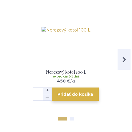
Nerezový kotol 100 L
Smalt
expedícia 3-5 dní
e
450 €
/
ks
Pridať do košíka