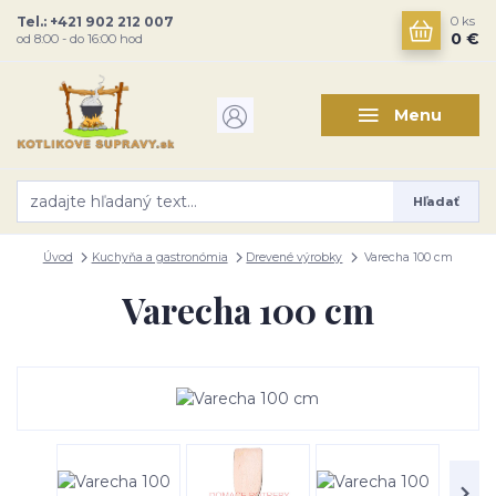
Tel.: +421 902 212 007
0
ks
0 €
od 8:00 - do 16:00 hod
Menu
Hľadať
Úvod
Kuchyňa a gastronómia
Drevené výrobky
Varecha 100 cm
Varecha 100 cm