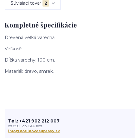
Súvisiaci tovar
2
Kompletné špecifikácie
Drevená veľká varecha.
Veľkosť:
Dĺžka varechy: 100 cm.
Materiál: drevo, smrek.
Tel.: +421 902 212 007
od 8:00 - do 16:00 hod
info@kotlikovesupravy.sk