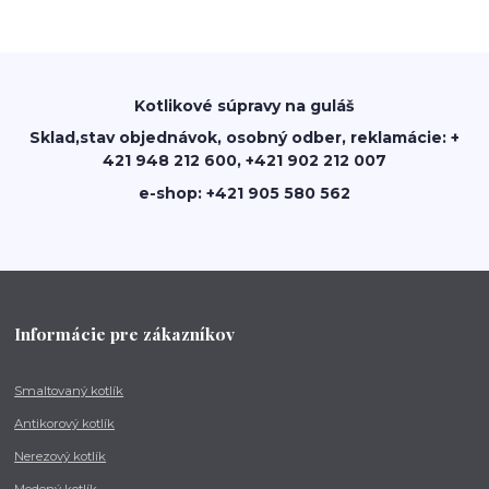
Kotlikové súpravy na guláš
Sklad,stav objednávok, osobný odber, reklamácie: +
421 948 212 600, +421 902 212 007
e-shop: +421 905 580 562
Informácie pre zákazníkov
Smaltovaný kotlík
Antikorový kotlík
Nerezový kotlík
Medený kotlík