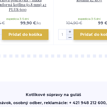
zdorná kotlina (0,8 mm) 42
PLUS 600
expedícia 3-5 dní
expedícia 3-5 dní
4 €
99,90 €
104,90 €
99 
/
ks
Pridať do košíka
Pridať do ko
Kotlikové súpravy na guláš
návok, osobný odber, reklamácie: + 421 948 212 600,