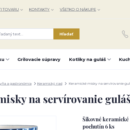
I TOVARU
KONTAKTY
VŠETKO O NÁKUPE
Hľadať
ku
Grilovacie súpravy
Kotlíky na guláš
Kuch
yňa a gastronómia
Keramický riad
Keramické misky na servírovanie gul
isky na servírovanie guláš
Šikovné keramické 
pochutín 6 ks