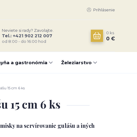
Prihlásenie
Neviete si rady? Zavolajte.
0
ks
Tel.: +421 902 212 007
0 €
od 8:00 - do 16:00 hod
yňa a gastronómia
Železiarstvo
ášu 15 cm 6 ks
u 15 cm 6 ks
misky na servírovanie gulášu a iných