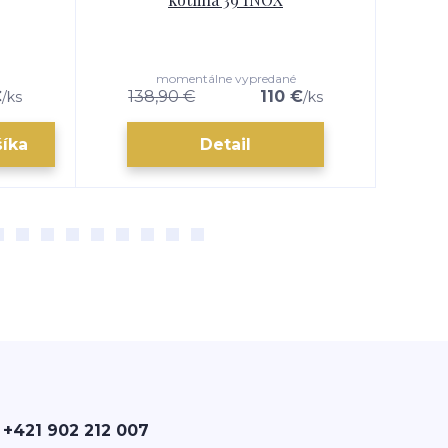
momentálne vypredané
€
138,90 €
110 €
1
/
ks
/
ks
šíka
Detail
 +421 902 212 007