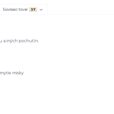
Súvisiaci tovar
37
u a iných pochutín.
ytie misky.