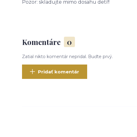
Pozor: skladujte mimo dosahu detí!!
Komentáre
0
Zatial nikto komentár nepridal. Buďte prvý.
Pridať komentár