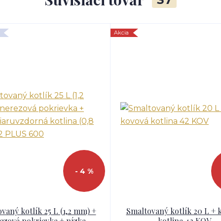
Akcia
- 4 %
vaný kotlík 25 L (1,2 mm) +
Smaltovaný kotlík 20 L + 
ezová pokrievka + nízka
kotlina 42 KOV