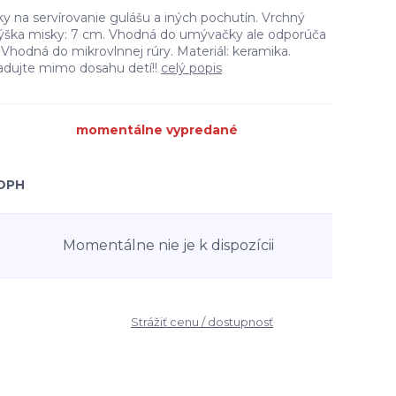
y na servírovanie gulášu a iných pochutín. Vrchný
Výška misky: 7 cm. Vhodná do umývačky ale odporúča
Vhodná do mikrovlnnej rúry. Materiál: keramika.
kladujte mimo dosahu detí!!
celý popis
momentálne vypredané
 DPH
Momentálne nie je k dispozícii
6
Strážiť cenu / dostupnosť