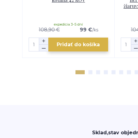
žiaruv
expedícia 3-5 dní
108,90 €
99 €
10
/
ks
Pridať do košíka
Sklad,stav objed