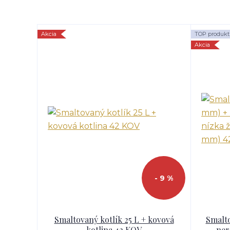
Akcia
TOP produkt
Akcia
- 9 %
Smaltovaný kotlík 25 L + kovová
Smalto
kotlina 42 KOV
ner