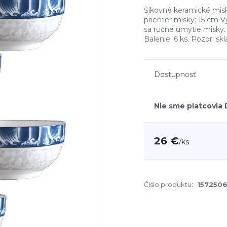
Šikovné keramické misk
priemer misky: 15 cm 
sa ručné umytie misky. 
Balenie: 6 ks. Pozor: s
Dostupnosť
Nie sme platcovia
26 €
/
ks
Číslo produktu:
157250