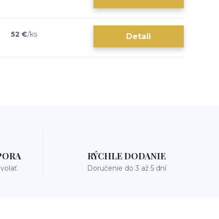
52 €
/
ks
Detail
PORA
RÝCHLE DODANIE
avolať
Doručenie do 3 až 5 dní