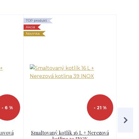
TOP produkt
Akcia
Novinka
- 6 %
- 21 %
kovová
Smaltovaný kotlík 16 L + Nerezová
Smalto
kotlina 39 INOX