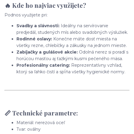
🔥 Kde ho najviac využijete?
Podnos využijete pri:
Svadby a slávnosti:
Ideálny na servírovanie
predjedál, studených mís alebo svadobných výslužiek.
Rodinné oslavy:
Konečne máte dosť miesta na
všetky rezne, chlebíčky a zákusky na jednom mieste.
Zabíjačky a gulášové akcie:
Odolná nerez si poradí s
horúcou masťou aj ťažkými kusmi pečeného mäsa.
Profesionálny catering:
Reprezentatívny vzhľad,
ktorý sa ľahko čistí a spĺňa všetky hygienické normy.
📏 Technické parametre:
Materiál: nerezová oceľ
Tvar: oválny