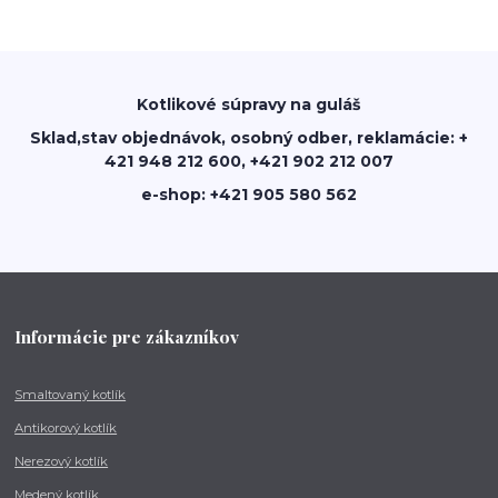
Kotlikové súpravy na guláš
Sklad,stav objednávok, osobný odber, reklamácie: +
421 948 212 600, +421 902 212 007
e-shop: +421 905 580 562
Informácie pre zákazníkov
Smaltovaný kotlík
Antikorový kotlík
Nerezový kotlík
Medený kotlík