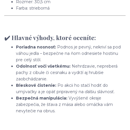
Rozmer: 30,5 cm
Farba: strieborná
✔️
Hlavné výhody, ktoré oceníte:
Poriadna nosnosť:
Podnos je pevný, nekriví sa pod
váhou jedla – bezpečne na ňom odnesiete hostinu
pre celý stôl.
Odolnosť voči všetkému:
Nehrdzavie, nepreberá
pachy z cibule či cesnaku a vydrží aj hrubšie
zaobchádzanie.
Bleskové čistenie:
Po akcii ho stačí hodiť do
umývačky a je opäť pripravený na ďalšiu slávnosť.
Bezpečná manipulácia:
Vyvýšené okraje
zabezpečia, že šťava z mäsa alebo omáčka vám
nevytečie na obrus.