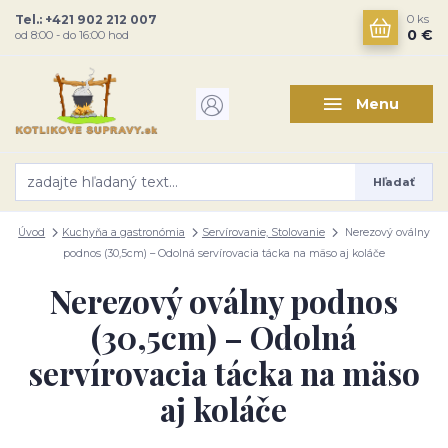
Tel.: +421 902 212 007
0
ks
0 €
od 8:00 - do 16:00 hod
Menu
Hľadať
Úvod
Kuchyňa a gastronómia
Servírovanie, Stolovanie
Nerezový oválny
podnos (30,5cm) – Odolná servírovacia tácka na mäso aj koláče
Nerezový oválny podnos
(30,5cm) – Odolná
servírovacia tácka na mäso
aj koláče