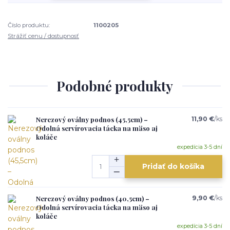
Číslo produktu:
1100205
Strážiť cenu / dostupnosť
Podobné produkty
Nerezový oválny podnos (45,5cm) –
11,90 €
/
ks
Odolná servírovacia tácka na mäso aj
koláče
expedícia 3-5 dní
Pridať do košíka
Nerezový oválny podnos (40,5cm) –
9,90 €
/
ks
Odolná servírovacia tácka na mäso aj
koláče
expedícia 3-5 dní