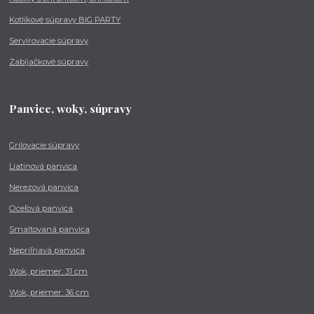
Kotlíkové súpravy BIG PARTY
Servírovacie súpravy
Zabíjačkové súpravy
Panvice, woky, súpravy
Grilovacie súpravy
Liatinová panvica
Nerezová panvica
Oceľová panvica
Smaltovaná panvica
Nepriľnavá panvica
Wok, priemer: 31 cm
Wok, priemer: 36 cm