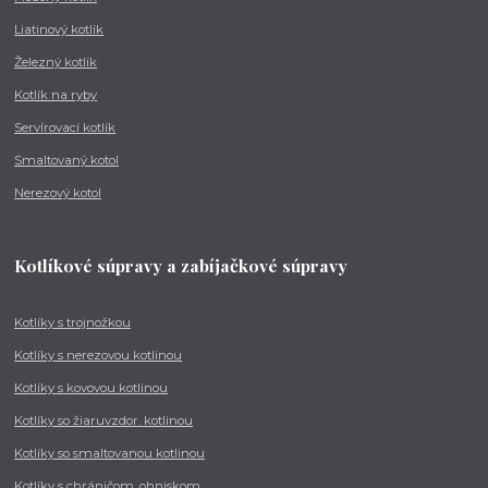
Liatinový kotlík
Železný kotlík
Kotlík na ryby
Servírovací kotlík
Smaltovaný kotol
Nerezový kotol
Kotlíkové súpravy a zabíjačkové súpravy
Kotlíky s trojnožkou
Kotlíky s nerezovou kotlinou
Kotlíky s kovovou kotlinou
Kotlíky so žiaruvzdor. kotlinou
Kotlíky so smaltovanou kotlinou
Kotlíky s chráničom, ohniskom