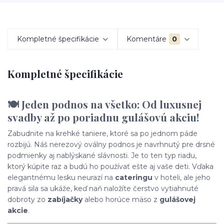
Kompletné špecifikácie
Komentáre
0
Kompletné špecifikácie
🍽️
Jeden podnos na všetko: Od luxusnej
svadby až po poriadnu gulášovú akciu!
Zabudnite na krehké taniere, ktoré sa po jednom páde
rozbijú. Náš nerezový oválny podnos je navrhnutý pre drsné
podmienky aj nablýskané slávnosti. Je to ten typ riadu,
ktorý kúpite raz a budú ho používať ešte aj vaše deti. Vďaka
elegantnému lesku neurazí na
cateringu
v hoteli, ale jeho
pravá sila sa ukáže, keď naň naložíte čerstvo vytiahnuté
dobroty zo
zabíjačky
alebo horúce mäso z
gulášovej
akcie
.