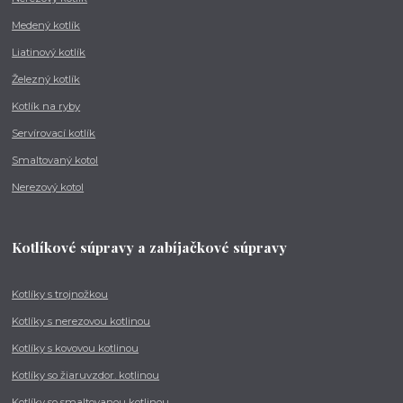
Medený kotlík
Liatinový kotlík
Železný kotlík
Kotlík na ryby
Servírovací kotlík
Smaltovaný kotol
Nerezový kotol
Kotlíkové súpravy a zabíjačkové súpravy
Kotlíky s trojnožkou
Kotlíky s nerezovou kotlinou
Kotlíky s kovovou kotlinou
Kotlíky so žiaruvzdor. kotlinou
Kotlíky so smaltovanou kotlinou