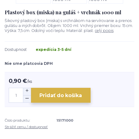
Plastový box (miska) na guláš + vrchnák 1000 ml
Šikovný plastový box (miska) s vrchnákom na servírovanie a prenos
gulášu a iných dobrôt. Objem: 1000 ml. Vrchný priemer boxu: 15 cm.
Výška: 7,5 cm. Odolný voči teplu. Materiál: plast.
celý popis
Dostupnosť
expedícia 3-5 dní
Nie sme platcovia DPH
0,90 €
/
ks
Pridať do košíka
Číslo produktu:
15171000
Strážiť cenu / dostupnosť