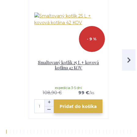
- 9 %
Smaltovaný kotlík 25 L + kovová
Smaltovaný
kotlina 42 KOV
nerezov
žiaruvzdor
expedícia 3-5 dní
e
108,90 €
99 €
104 €
/
ks
Pridať do košíka