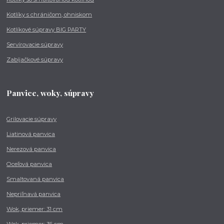
Kotlíky s chráničom, ohniskom
Kotlíkové súpravy BIG PARTY
Servírovacie súpravy
Zabíjačkové súpravy
Panvice, woky, súpravy
Grilovacie súpravy
Liatinová panvica
Nerezová panvica
Oceľová panvica
Smaltovaná panvica
Nepriľnavá panvica
Wok, priemer: 31 cm