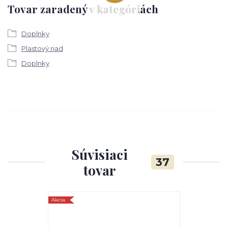
Tovar zaradený v kategóriách
Doplnky
Plastový riad
Doplnky
Súvisiaci
37
tovar
Akcia
TOP produkt
Akcia