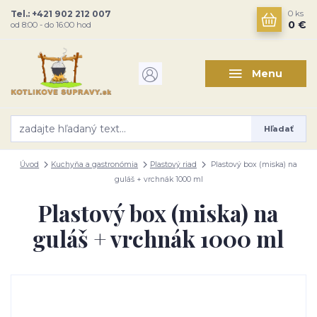
Tel.: +421 902 212 007
0
ks
0 €
od 8:00 - do 16:00 hod
Menu
Hľadať
Úvod
Kuchyňa a gastronómia
Plastový riad
Plastový box (miska) na
guláš + vrchnák 1000 ml
Plastový box (miska) na
guláš + vrchnák 1000 ml