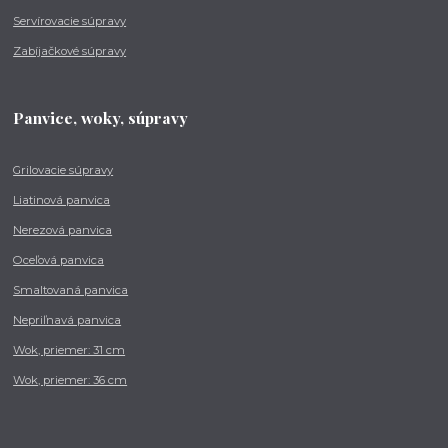
Servírovacie súpravy
Zabíjačkové súpravy
Panvice, woky, súpravy
Grilovacie súpravy
Liatinová panvica
Nerezová panvica
Oceľová panvica
Smaltovaná panvica
Nepriľnavá panvica
Wok, priemer: 31 cm
Wok, priemer: 36 cm