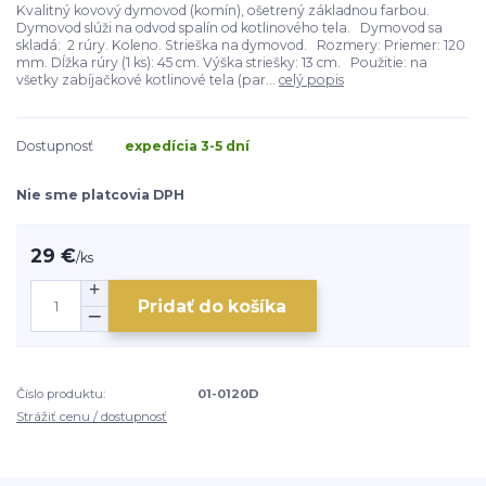
Kvalitný kovový dymovod (komín), ošetrený základnou farbou.
Dymovod slúži na odvod spalín od kotlinového tela. Dymovod sa
skladá: 2 rúry. Koleno. Strieška na dymovod. Rozmery: Priemer: 120
mm. Dĺžka rúry (1 ks): 45 cm. Výška striešky: 13 cm. Použitie: na
všetky zabíjačkové kotlinové tela (par...
celý popis
Dostupnosť
expedícia 3-5 dní
Nie sme platcovia DPH
29 €
/
ks
Pridať do košíka
Číslo produktu:
01-0120D
Strážiť cenu / dostupnosť