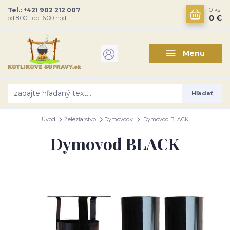
Tel.: +421 902 212 007
0
ks
0 €
od 8:00 - do 16:00 hod
Menu
Hľadať
Úvod
Železiarstvo
Dymovody
Dymovod BLACK
Dymovod BLACK