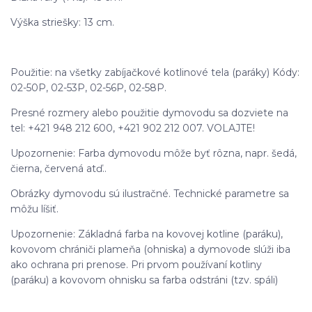
Výška striešky: 13 cm.
Použitie: na všetky zabíjačkové kotlinové tela (paráky) Kódy:
02-50P, 02-53P, 02-56P, 02-58P.
Presné rozmery alebo použitie dymovodu sa dozviete na
tel: +421 948 212 600, +421 902 212 007. VOLAJTE!
Upozornenie: Farba dymovodu môže byť rôzna, napr. šedá,
čierna, červená atď..
Obrázky dymovodu sú ilustračné. Technické parametre sa
môžu líšiť.
Upozornenie: Základná farba na kovovej kotline (paráku),
kovovom chrániči plameňa (ohniska) a dymovode slúži iba
ako ochrana pri prenose. Pri prvom používaní kotliny
(paráku) a kovovom ohnisku sa farba odstráni (tzv. spáli)