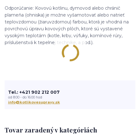
Odporúčanie: Kovovú kotlinu, dymovod alebo chránič
plameňa (ohniska) je možne vyšamotovať alebo natrieť
teplovzdornou (žiaruvzdornou) farbou, ktorá je vhodná na
povrchovú úpravu kovových plôch, ktoré sú vystavené
vysokým teplotám (kotle, krby, výfuky, komínové rúry,
príslušenstvá k tepelnej technike, a pod.).
Tel.: +421 902 212 007
od 8:00 - do 16:00 hod
info@kotlikovesupravy.sk
Tovar zaradený v kategóriách