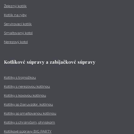
Železný kotlík
Kotlík na ryby
Servírovací kotlík
Smaltovaný kotol
Nerezový kotol
Kotlíkové súpravy a zabíjačkové súpravy
Kotlíky s trojnožkou
Kotlíky s nerezovou kotlinou
Kotlíky s kovovou kotlinou
Kotlíky so žiaruvzdor. kotlinou
Kotlíky so smaltovanou kotlinou
Kotlíky s chráničom, ohniskom
Kotlíkové súpravy BIG PARTY