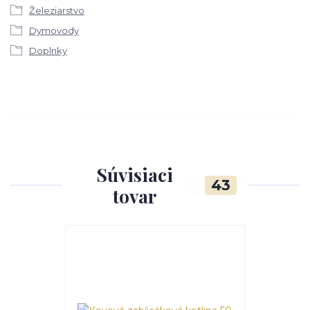
Železiarstvo
Dymovody
Doplnky
Súvisiaci
43
tovar