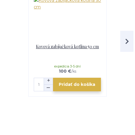
Kovová zabíjačková kotlina 50 cm
Kovová zab
expedícia 3-5 dní
e
100 €
/
ks
Pridať do košíka