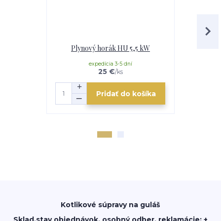
Plynový horák HU 5,5 kW
Plynov
pripojo
expedícia 3-5 dní
25 €
/
ks
Pridať do košíka
Kotlikové súpravy na guláš
Sklad,stav objednávok, osobný odber, reklamácie: +