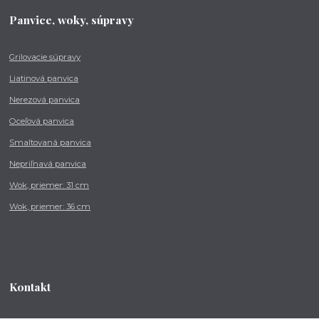
Panvice, woky, súpravy
Grilovacie súpravy
Liatinová panvica
Nerezová panvica
Oceľová panvica
Smaltovaná panvica
Nepriľnavá panvica
Wok, priemer: 31 cm
Wok, priemer: 36 cm
Kontakt