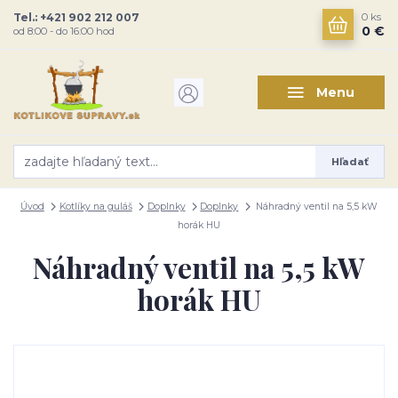
Tel.: +421 902 212 007
0
ks
0 €
od 8:00 - do 16:00 hod
Menu
Hľadať
Úvod
Kotlíky na guláš
Doplnky
Doplnky
Náhradný ventil na 5,5 kW
horák HU
Náhradný ventil na 5,5 kW
horák HU