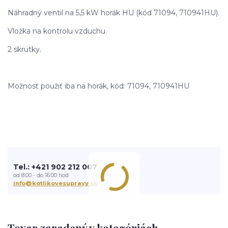
Náhradný ventil na 5,5 kW horák HU (kód 71094, 710941HU).
Vložka na kontrolu vzduchu.
2 skrutky.
Možnosť použiť iba na horák, kód: 71094, 710941HU
Tel.: +421 902 212 007
od 8:00 - do 16:00 hod
info@kotlikovesupravy.sk
Tovar zaradený v kategóriách