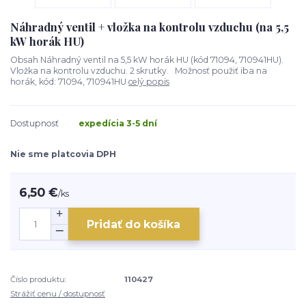
Náhradný ventil + vložka na kontrolu vzduchu (na 5,5
kW horák HU)
Obsah Náhradný ventil na 5,5 kW horák HU (kód 71094, 710941HU).
Vložka na kontrolu vzduchu. 2 skrutky. Možnosť použiť iba na
horák, kód: 71094, 710941HU
celý popis
Dostupnosť
expedícia 3-5 dní
Nie sme platcovia DPH
6,50 €
/
ks
Pridať do košíka
Číslo produktu:
110427
Strážiť cenu / dostupnosť