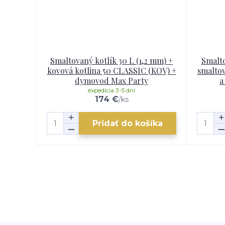
Smaltovaný kotlík 30 L (1,2 mm) +
Smalto
kovová kotlina 50 CLASSIC (KOV) +
smaltov
dymovod Max Party
a
expedícia 3-5 dní
174 €
/
ks
Pridať do košíka