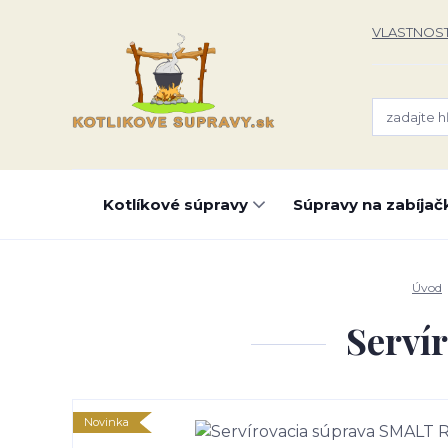
VLASTNOST
Kotlíkové súpravy
Súpravy na zabíjač
Úvod
Serví
Novinka