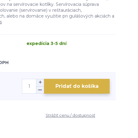
v na servírovacie kotlíky. Servírovacia súprava
olovanie (servírovanie) v reštauráciach,
ch, alebo na domáce využitie pri gulášových akciách a
s
expedícia 3-5 dní
 DPH
Pridať do košíka
Strážiť cenu / dostupnosť