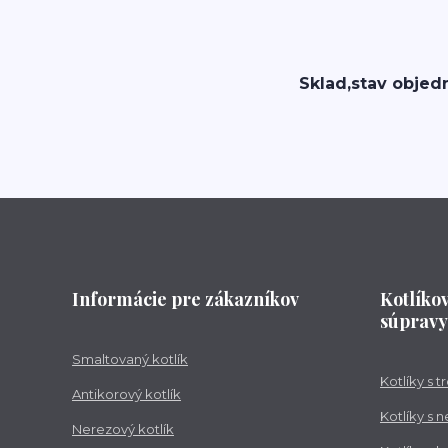
Sklad,stav objed
Informácie pre zákazníkov
Kotlíko
súpravy
Smaltovaný kotlík
Kotlíky s 
Antikorový kotlík
Kotlíky s 
Nerezový kotlík