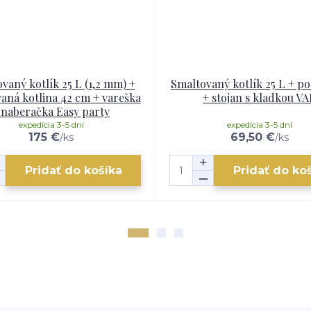
vaný kotlík 25 L (1,2 mm) +
Smaltovaný kotlík 25 L + p
aná kotlina 42 cm + vareška
+ stojan s kladkou VA
 naberačka Easy party
expedícia 3-5 dní
expedícia 3-5 dní
175 €
69,50 €
/
ks
/
ks
Pridať do košíka
Pridať do ko