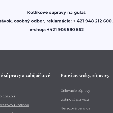
Kotlikové súpravy na guláš
návok, osobný odber, reklamácie: + 421 948 212 600,
e-shop: +421 905 580 562
vé súpravy a zabíjačkové
Panvice, woky, súpravy
Grilovacie súpravy
trojnožkou
Liatinová panvica
nerezovou kotlinou
Nerezová panvica