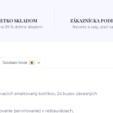
ŠETKO SKLADOM
ZÁKAZNÍCKA POD
 na 99 % držíme skladom
Neviete si rady, stačí z
Súvisiaci tovar
6
ovacích smaltovaný kotlíkov, 24 kusov závesných
ovanie (servírovanie) v reštauráciach,