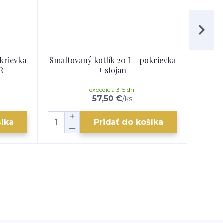
okrievka
Smaltovaný kotlík 20 L+ pokrievka
Smalto
R
+ stojan
expedícia 3-5 dní
57,50 €
/
ks
šíka
Pridať do košíka