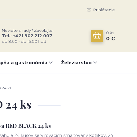
Prihlásenie
Neviete si rady? Zavolajte.
0
ks
Tel.: +421 902 212 007
0 €
od 8:00 - do 16:00 hod
yňa a gastronómia
Železiarstvo
 24 ks
 24 ks
ava RED BLACK 24 ks
sahuje 24 kusov servírovacích smaltovaný kotlíkov, 24