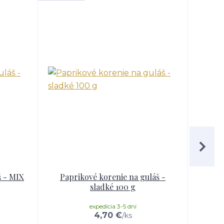
š - MIX
Paprikové korenie na guláš -
Pap
sladké 100 g
expedícia 3-5 dní
4,70 €
/
ks