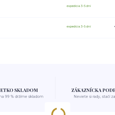
expedícia 3-5 dní
expedícia 3-5 dní
ŠETKO SKLADOM
ZÁKAZNÍCKA POD
 na 99 % držíme skladom
Neviete si rady, stačí z