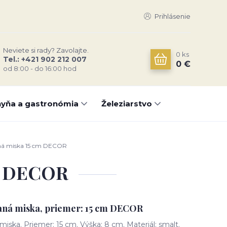
Prihlásenie
Neviete si rady? Zavolajte.
0
ks
Tel.: +421 902 212 007
0 €
od 8:00 - do 16:00 hod
yňa a gastronómia
Železiarstvo
ná miska 15 cm DECOR
cm DECOR
aná miska, priemer: 15 cm DECOR
ska. Priemer: 15 cm. Výška: 8 cm. Materiál: smalt.