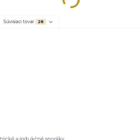
Súvisiaci tovar
28
trické a indukčné sporáky.