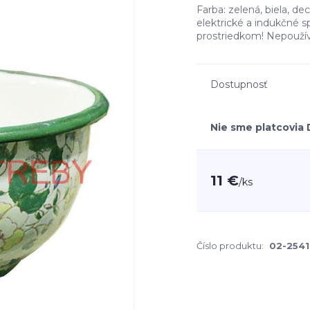
Farba: zelená, biela, d
elektrické a indukčné 
prostriedkom! Nepoužív
Dostupnosť
Nie sme platcovia
11 €
/
ks
Číslo produktu:
02-2541