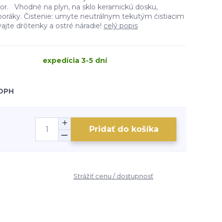
ecor. Vhodné na plyn, na sklo keramickú dosku,
sporáky. Čistenie: umyte neutrálnym tekutým čistiacim
ajte drôtenky a ostré náradie!
celý popis
expedícia 3-5 dní
 DPH
Pridať do košíka
Strážiť cenu / dostupnosť