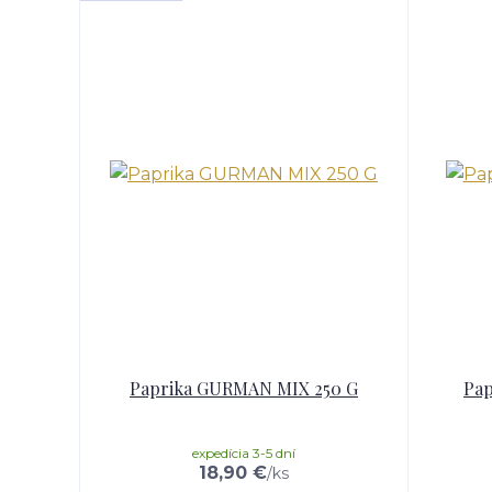
Paprika GURMAN MIX 250 G
Pap
expedícia 3-5 dní
18,90 €
/
ks