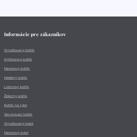
Informácie pre zákazníkov
Smaltovaný kotlík
Antikorový kotlík
Nerezový kotlík
Medený kotlík
Liatinový kotlík
Železný kotlík
Kotlík na ryby
Servírovací kotlík
Smaltovaný kotol
Nerezový kotol