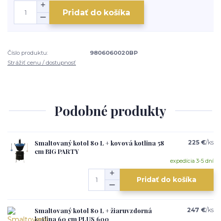
Pridať do košíka
Číslo produktu:
9806060020BP
Strážiť cenu / dostupnosť
Podobné produkty
Smaltovaný kotol 80 L + kovová kotlina 58
225 €
/
ks
cm BIG PARTY
expedícia 3-5 dní
Pridať do košíka
Smaltovaný kotol 80 L + žiaruvzdorná
247 €
/
ks
kotlina 60 cm PLUS 600