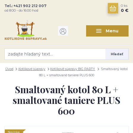
Tel.: +421 902 212 007
0
ks
0 €
od 8:00 - do 16:00 hod
Menu
Hľadať
Úvod
Kotlíkové súpravy
Kotlíkové súpravy BIG PARTY
Smaltovaný kotol
80 L + smaltované taniere PLUS 600
Smaltovaný kotol 80 L +
smaltované taniere PLUS
600
Novinka