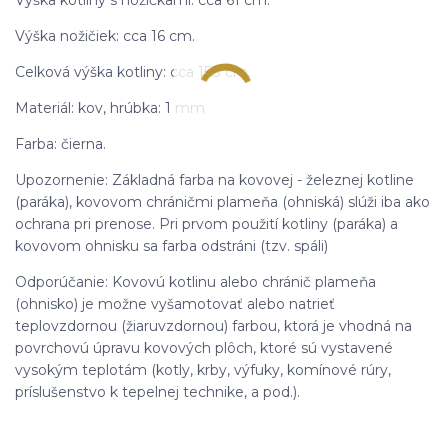
Výška kotliny s nožičkami: cca 61 cm.
Výška nožičiek: cca 16 cm.
Celková výška kotliny: cca 158 cm.
Materiál: kov, hrúbka: 1 mm
Farba: čierna.
Upozornenie: Základná farba na kovovej - železnej kotline
(paráka), kovovom chráničmi plameňa (ohniská) slúži iba ako
ochrana pri prenose. Pri prvom použití kotliny (paráka) a
kovovom ohnisku sa farba odstráni (tzv. spáli)
Odporúčanie: Kovovú kotlinu alebo chránič plameňa
(ohnisko) je možne vyšamotovať alebo natrieť
teplovzdornou (žiaruvzdornou) farbou, ktorá je vhodná na
povrchovú úpravu kovových plôch, ktoré sú vystavené
vysokým teplotám (kotly, krby, výfuky, komínové rúry,
príslušenstvo k tepelnej technike, a pod.).