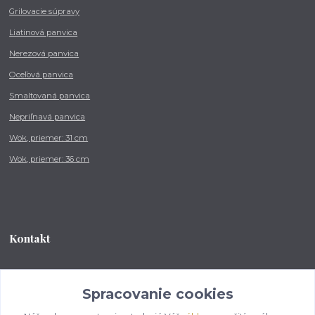
Grilovacie súpravy
Liatinová panvica
Nerezová panvica
Oceľová panvica
Smaltovaná panvica
Nepriľnavá panvica
Wok, priemer: 31 cm
Wok, priemer: 36 cm
Kontakt
Tel.: +421 902 212 007
od 8:00 - do 16:00 hod
Spracovanie cookies