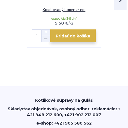
Smaltovaný tanier 22 cm
Nádo
expedícia 3-5 dní
e
5,50 €
/
ks
Pridať do košíka
Kotlikové súpravy na guláš
Sklad,stav objednávok, osobný odber, reklamácie: +
421 948 212 600, +421 902 212 007
e-shop: +421 905 580 562