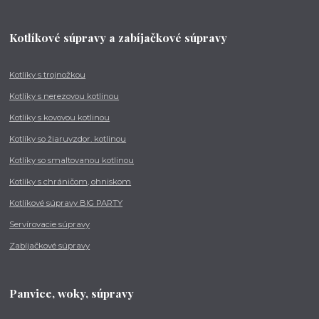
Kotlíkové súpravy a zabíjačkové súpravy
Kotlíky s trojnožkou
Kotlíky s nerezovou kotlinou
Kotlíky s kovovou kotlinou
Kotlíky so žiaruvzdor. kotlinou
Kotlíky so smaltovanou kotlinou
Kotlíky s chráničom, ohniskom
Kotlíkové súpravy BIG PARTY
Servírovacie súpravy
Zabíjačkové súpravy
Panvice, woky, súpravy