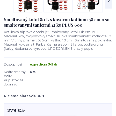
Smaltovaný kotol 80 L s kovovou kotlinou 58 cm a so
smaltovanými taniermi 12 ks PLUS 600
Kotlíková súprava obsahuje: Smaltovaný kotol. Objem: 80 L.
Materiál: kov, dvojvrstvový smalt Hrúbka smaltovaného kotla: cca 1,2
mm Vrchný priemer: 63,5 cm, výška: 40 cm. Smaltovaná pokrievka.
Materiál: kov, smalt. Farba: čierna alebo iná farba, podľa druhu
(farby) dodania od výrobcu. UPOZORNENIE: ...
celý popis
Dostupnosť
expedícia 3-5 dní
Nadrozmerný
6 €
balík
Príplatok za
dopravu
Nie sme platcovia DPH
279 €
/
ks