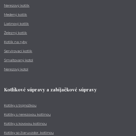
Nerezový kotlík
Medený kotlík
Liatinový kotlík
Železný kotlík
Kotlík na ryby
Servírovací kotlík
Smaltovaný kotol
Nerezový kotol
Kotlíkové súpravy a zabíjačkové súpravy
Kotlíky s trojnožkou
Kotlíky s nerezovou kotlinou
Kotlíky s kovovou kotlinou
Kotlíky so žiaruvzdor. kotlinou