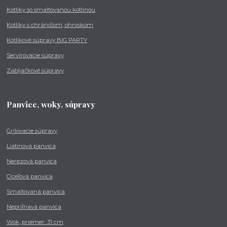
Kotlíky so smaltovanou kotlinou
Kotlíky s chráničom, ohniskom
Kotlíkové súpravy BIG PARTY
Servírovacie súpravy
Zabíjačkové súpravy
Panvice, woky, súpravy
Grilovacie súpravy
Liatinová panvica
Nerezová panvica
Oceľová panvica
Smaltovaná panvica
Nepriľnavá panvica
Wok, priemer: 31 cm