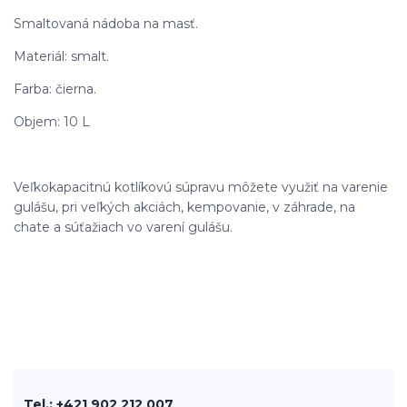
Smaltovaná nádoba na masť.
Materiál: smalt.
Farba: čierna.
Objem: 10 L
Veľkokapacitnú kotlíkovú súpravu môžete využiť na varenie
gulášu, pri veľkých akciách, kempovanie, v záhrade, na
chate a súťažiach vo varení gulášu.
Tel.: +421 902 212 007