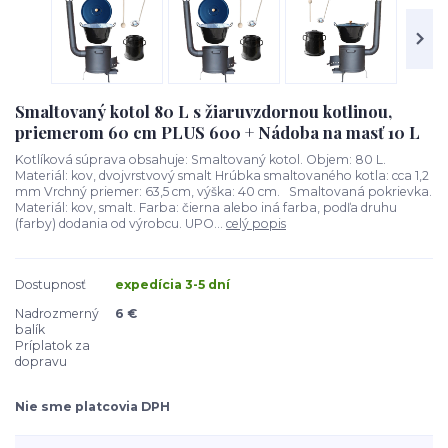
Smaltovaný kotol 80 L s žiaruvzdornou kotlinou,
priemerom 60 cm PLUS 600 + Nádoba na masť 10 L
Kotlíková súprava obsahuje: Smaltovaný kotol. Objem: 80 L.
Materiál: kov, dvojvrstvový smalt Hrúbka smaltovaného kotla: cca 1,2
mm Vrchný priemer: 63,5 cm, výška: 40 cm. Smaltovaná pokrievka.
Materiál: kov, smalt. Farba: čierna alebo iná farba, podľa druhu
(farby) dodania od výrobcu. UPO...
celý popis
Dostupnosť
expedícia 3-5 dní
Nadrozmerný
6 €
balík
Príplatok za
dopravu
Nie sme platcovia DPH