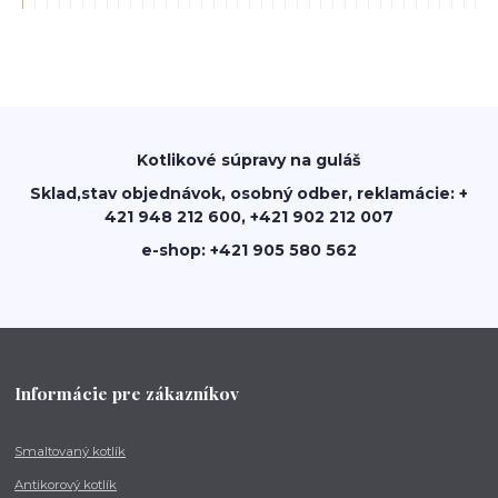
Kotlikové súpravy na guláš
Sklad,stav objednávok, osobný odber, reklamácie: +
421 948 212 600, +421 902 212 007
e-shop: +421 905 580 562
Informácie pre zákazníkov
Smaltovaný kotlík
Antikorový kotlík