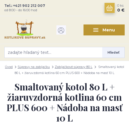
Tel.: +421 902 212 007
0
ks
0 €
od 8:00 - do 16:00 hod
Menu
Hľadať
Úvod
Súpravy na zabíjačku
Zabíjačkové súpravy 80 L
Smaltovaný kotol
80 L + žiaruvzdorná kotlina 60 cm PLUS 600 + Nádoba na masť 10 L
Smaltovaný kotol 80 L +
žiaruvzdorná kotlina 60 cm
PLUS 600 + Nádoba na masť
10 L