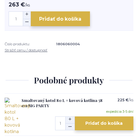
263 €
/
ks
Pridať do košíka
Číslo produktu:
1806060004
Strážiť cenu / dostupnosť
Podobné produkty
Smaltovaný kotol 80 L + kovová kotlina 58
225 €
/
ks
cm BIG PARTY
expedícia 3-5 dní
Pridať do košíka