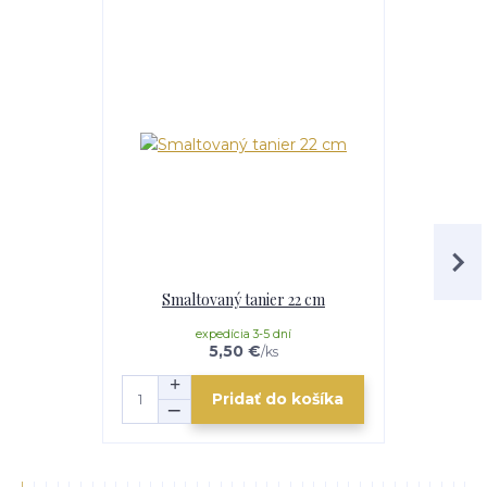
Smaltovaný tanier 22 cm
Sit
expedícia 3-5 dní
mome
5,50 €
/
ks
Pridať do košíka