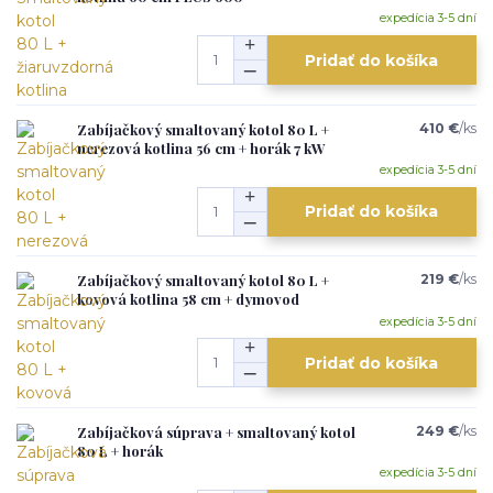
expedícia 3-5 dní
Pridať do košíka
Zabíjačkový smaltovaný kotol 80 L +
410 €
/
ks
nerezová kotlina 56 cm + horák 7 kW
expedícia 3-5 dní
Pridať do košíka
Zabíjačkový smaltovaný kotol 80 L +
219 €
/
ks
kovová kotlina 58 cm + dymovod
expedícia 3-5 dní
Pridať do košíka
Zabíjačková súprava + smaltovaný kotol
249 €
/
ks
80 L + horák
expedícia 3-5 dní