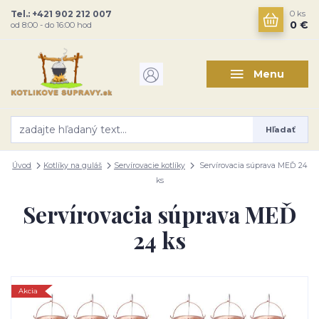
Tel.: +421 902 212 007
0
ks
0 €
od 8:00 - do 16:00 hod
Menu
Hľadať
Úvod
Kotlíky na guláš
Servírovacie kotlíky
Servírovacia súprava MEĎ 24
ks
Servírovacia súprava MEĎ
24 ks
Akcia