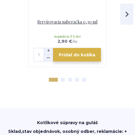
Servírovacia naberačka 0,30 ml
Medený k
smaltovaná 
a nab
expedícia 3-5 dní
mome
2,90 €
/
ks
Pridať do košíka
Kotlikové súpravy na guláš
Sklad,stav objednávok, osobný odber, reklamácie: +