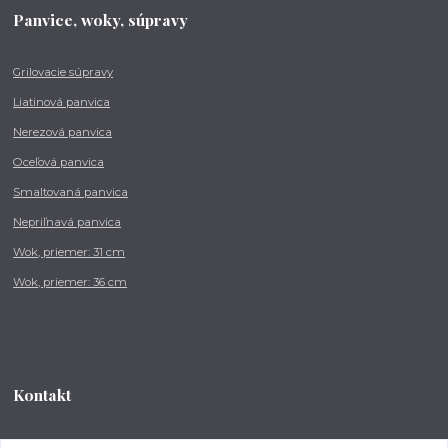
Panvice, woky, súpravy
Grilovacie súpravy
Liatinová panvica
Nerezová panvica
Oceľová panvica
Smaltovaná panvica
Nepriľnavá panvica
Wok, priemer: 31 cm
Wok, priemer: 36 cm
Kontakt