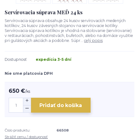
Servírovacia súprava MEĎ 24 ks
Servírovacia súprava obsahuje 24 kusov servírovacích medených
kotlíkov, 24 kusov závesných stojanov na servírovacie kotlíky.
Servírovacia súprava kotlíkov je vhodná na stolovanie (servírovanie)
v reštauráciach, pohostinstvách, bufetoch, alebo na domáce využitie
pri gulášových akciách a podobne. Súpr...
celý popis
Dostupnosť
expedícia 3-5 dní
Nie sme platcovia DPH
650 €
/
ks
Pridať do košíka
Číslo produktu:
66508
Strážiť cenu / dostupnosť