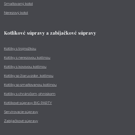
Smaltovaný kotol
Nerezový kotol
Kotlíkové súpravy a zabíjačkové súpravy
Kotlíky s trojnožkou
Kotlíky s nerezovou kotlinou
Kotlíky s kovovou kotlinou
Kotlíky so žiaruvzdor. kotlinou
Kotlíky so smaltovanou kotlinou
Kotlíky s chráničom, ohniskom
Kotlíkové súpravy BIG PARTY
Servírovacie súpravy
Zabíjačkové súpravy