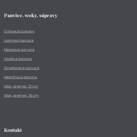
Panvice, woky, súpravy
Grilovacie súpravy
Liatinová panvica
Nerezová panvica
Oceľová panvica
Smaltovaná panvica
Nepriľnavá panvica
Wok, priemer: 31 cm
Wok, priemer: 36 cm
Kontakt