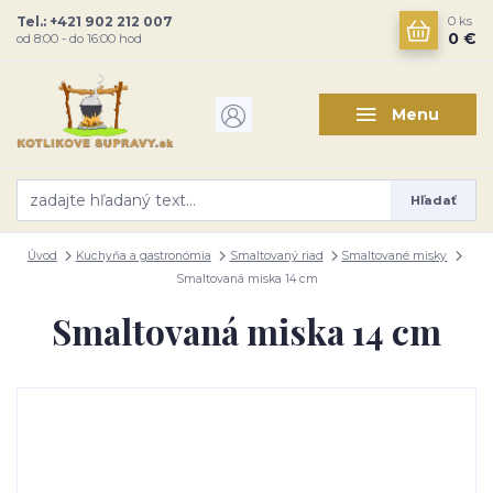
Tel.: +421 902 212 007
0
ks
0 €
od 8:00 - do 16:00 hod
Menu
Hľadať
Úvod
Kuchyňa a gastronómia
Smaltovaný riad
Smaltované misky
Smaltovaná miska 14 cm
Smaltovaná miska 14 cm