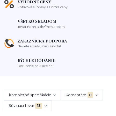
VÝHODNÉ CENY
Kotlíkové súpravy za nízke ceny
VŠETKO SKLADOM
Tovar na 99 % držíme skladom
ZÁKAZNÍCKA PODPORA
Neviete si rady, stačí zavolať
RÝCHLE DODANIE
Doručenie do 3 až 5 dní
Kompletné špecifikácie
Komentáre
0
Súvisiaci tovar
13