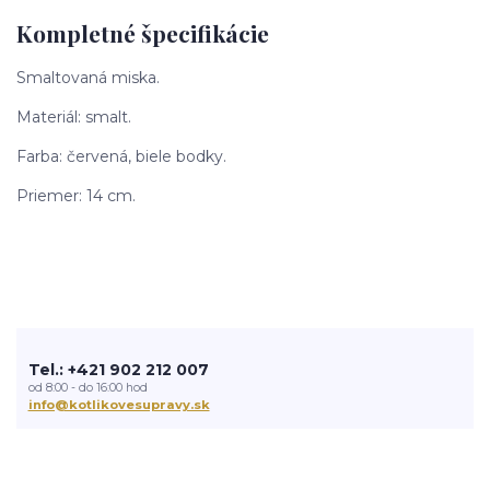
Kompletné špecifikácie
Smaltovaná miska.
Materiál: smalt.
Farba: červená, biele bodky.
Priemer: 14 cm.
Tel.: +421 902 212 007
od 8:00 - do 16:00 hod
info@kotlikovesupravy.sk