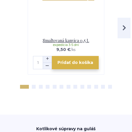
Smaltovaná kanvica 0,5 L
Smaltovan
expedícia 3-5 dní
e
9,50 €
/
ks
Pridať do košíka
Kotlikové súpravy na guláš