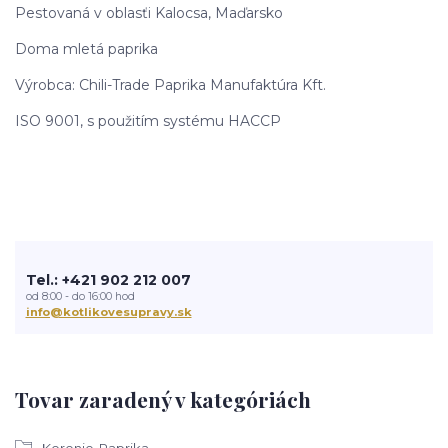
Pestovaná v oblasťi Kalocsa, Maďarsko
Doma mletá paprika
Výrobca: Chili-Trade Paprika Manufaktúra Kft.
ISO 9001, s použitím systému HACCP
Tel.: +421 902 212 007
od 8:00 - do 16:00 hod
info@kotlikovesupravy.sk
Tovar zaradený v kategóriách
Korenie-Paprika