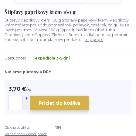
Štipľavý paprikový krém 160 g
Štipľavý paprikový krém 160 g Štipľavý paprikový krém. Paprikový
krém môžete použiť do pomazánok, polievok, omáčok, do gulášu a
iných pokrmov. Veľkosť: 160 g Typ: štipľavý krém Obal: tuba
Paprikový krém Štipľavý Zloženie: Surová sladká paprika, pritamin
korenie, soľ, cibuľa, paradajkový pretlak, c...
celý popis
Dostupnosť
expedícia 3-5 dní
Nie sme platcovia DPH
3,70 €
/
ks
Pridať do košíka
Číslo produktu:
154
Strážiť cenu / dostupnosť