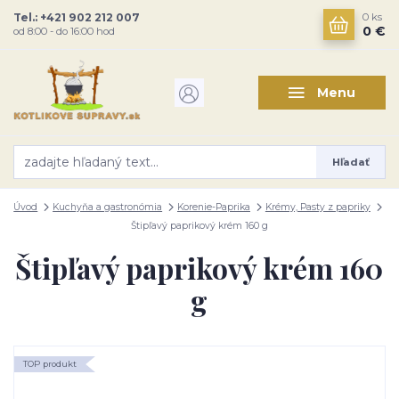
Tel.: +421 902 212 007
0
ks
0 €
od 8:00 - do 16:00 hod
Menu
Hľadať
Úvod
Kuchyňa a gastronómia
Korenie-Paprika
Krémy, Pasty z papriky
Štipľavý paprikový krém 160 g
Štipľavý paprikový krém 160
g
TOP produkt