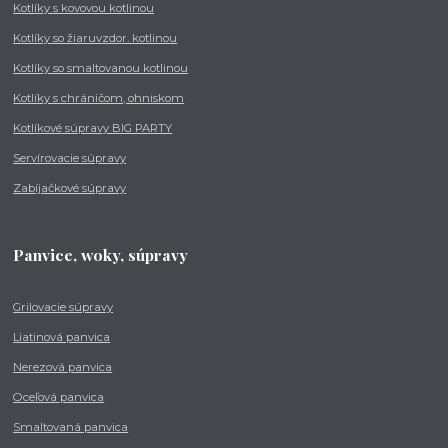
Kotlíky s kovovou kotlinou
Kotlíky so žiaruvzdor. kotlinou
Kotlíky so smaltovanou kotlinou
Kotlíky s chráničom, ohniskom
Kotlíkové súpravy BIG PARTY
Servírovacie súpravy
Zabíjačkové súpravy
Panvice, woky, súpravy
Grilovacie súpravy
Liatinová panvica
Nerezová panvica
Oceľová panvica
Smaltovaná panvica