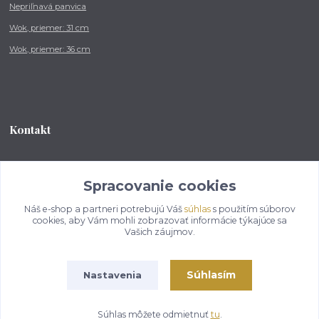
Nepriľnavá panvica
Wok, priemer: 31 cm
Wok, priemer: 36 cm
Kontakt
Tel.: +421 902 212 007
od 8:00 - do 16:00 hod
Spracovanie cookies
Náš e-shop a partneri potrebujú Váš
súhlas
s použitím súborov
info@kotlikovesupravy.sk
cookies, aby Vám mohli zobrazovať informácie týkajúce sa
Vašich záujmov.
Súhlasím
Nastavenia
Copyright © 2017-2050 kotlikovesupravy.sk, všetky práva vyhradené..
Súhlas môžete odmietnuť
tu
.