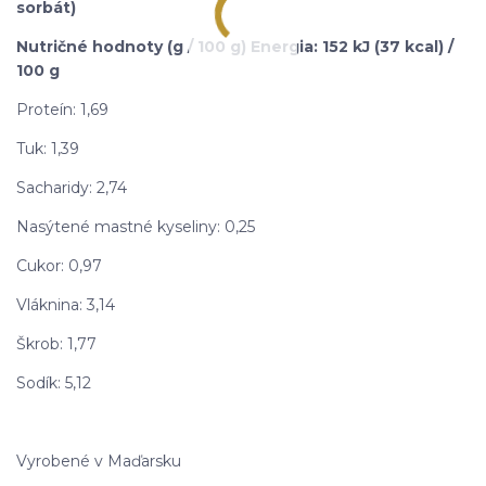
sorbát)
Nutričné hodnoty (g / 100 g) Energia: 152 kJ (37 kcal) /
100 g
Proteín: 1,69
Tuk: 1,39
Sacharidy: 2,74
Nasýtené mastné kyseliny: 0,25
Cukor: 0,97
Vláknina: 3,14
Škrob: 1,77
Sodík: 5,12
Vyrobené v Maďarsku