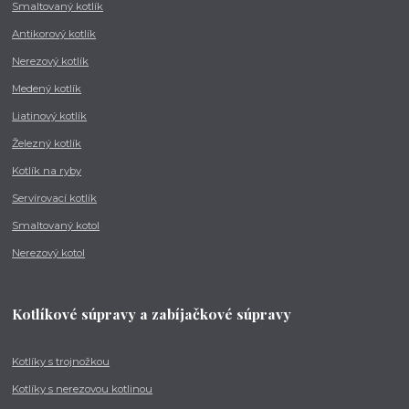
Smaltovaný kotlík
Antikorový kotlík
Nerezový kotlík
Medený kotlík
Liatinový kotlík
Železný kotlík
Kotlík na ryby
Servírovací kotlík
Smaltovaný kotol
Nerezový kotol
Kotlíkové súpravy a zabíjačkové súpravy
Kotlíky s trojnožkou
Kotlíky s nerezovou kotlinou