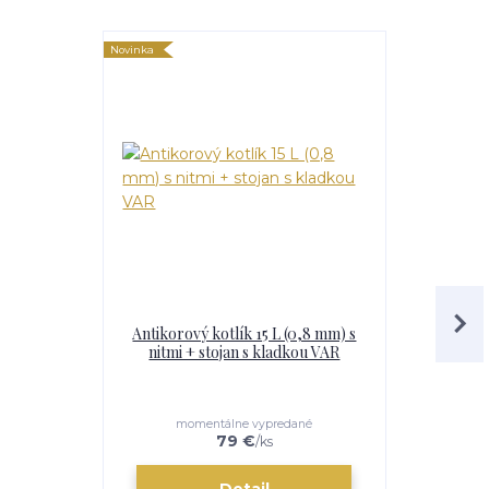
Novinka
Antikorový kotlík 15 L (0,8 mm) s
Antikorový 
nitmi + stojan s kladkou VAR
+ sto
momentálne vypredané
e
79 €
/
ks