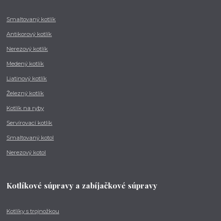
Smaltovaný kotlík
Antikorový kotlík
Nerezový kotlík
Medený kotlík
Liatinový kotlík
Železný kotlík
Kotlík na ryby
Servírovací kotlík
Smaltovaný kotol
Nerezový kotol
Kotlíkové súpravy a zabíjačkové súpravy
Kotlíky s trojnožkou