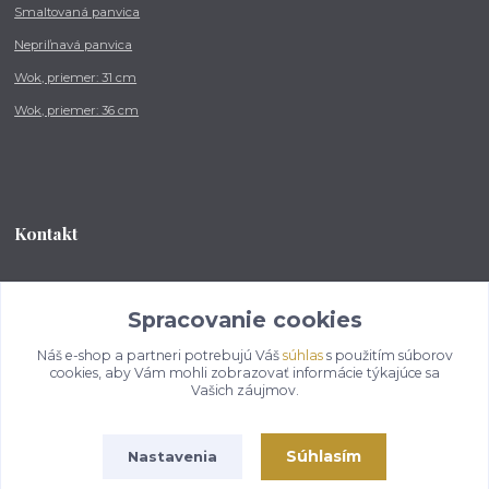
Smaltovaná panvica
Nepriľnavá panvica
Wok, priemer: 31 cm
Wok, priemer: 36 cm
Kontakt
Tel.: +421 902 212 007
od 8:00 - do 16:00 hod
Spracovanie cookies
Náš e-shop a partneri potrebujú Váš
súhlas
s použitím súborov
info@kotlikovesupravy.sk
cookies, aby Vám mohli zobrazovať informácie týkajúce sa
Vašich záujmov.
Súhlasím
Nastavenia