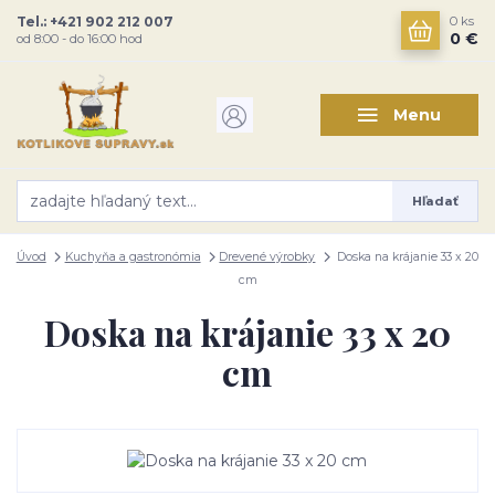
Tel.: +421 902 212 007
0
ks
0 €
od 8:00 - do 16:00 hod
Menu
Hľadať
Úvod
Kuchyňa a gastronómia
Drevené výrobky
Doska na krájanie 33 x 20
cm
Doska na krájanie 33 x 20
cm