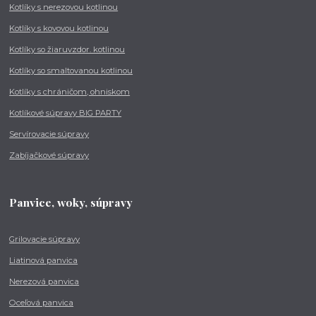
Kotlíky s nerezovou kotlinou
Kotlíky s kovovou kotlinou
Kotlíky so žiaruvzdor. kotlinou
Kotlíky so smaltovanou kotlinou
Kotlíky s chráničom, ohniskom
Kotlíkové súpravy BIG PARTY
Servírovacie súpravy
Zabíjačkové súpravy
Panvice, woky, súpravy
Grilovacie súpravy
Liatinová panvica
Nerezová panvica
Oceľová panvica