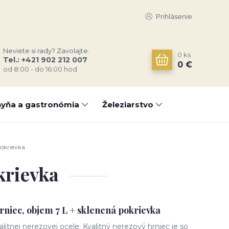
Prihlásenie
Neviete si rady? Zavolajte.
0
ks
Tel.: +421 902 212 007
0 €
od 8:00 - do 16:00 hod
yňa a gastronómia
Železiarstvo
pokrievka
krievka
rniec, objem 7 L + sklenená pokrievka
litnej nerezovej ocele. Kvalitný nerezový hrniec je so