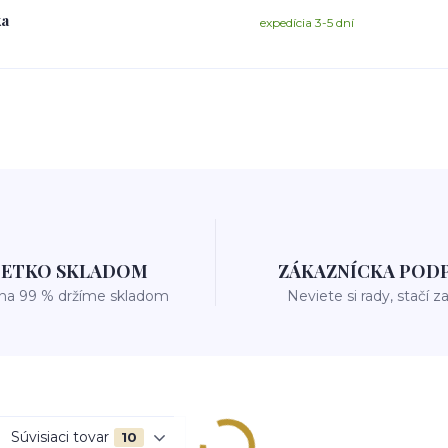
ka
expedícia 3-5 dní
ŠETKO SKLADOM
ZÁKAZNÍCKA POD
 na 99 % držíme skladom
Neviete si rady, stačí z
Súvisiaci tovar
10