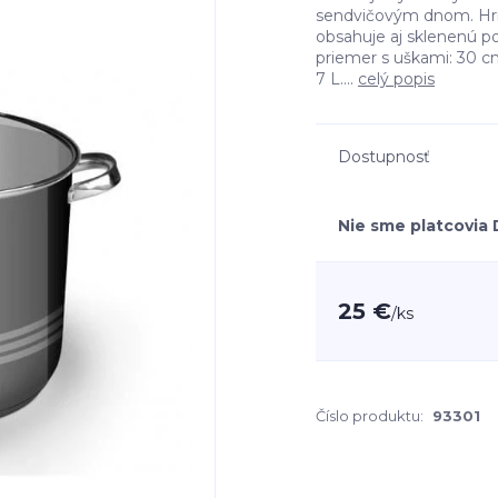
sendvičovým dnom. Hrni
obsahuje aj sklenenú 
priemer s uškami: 30 c
7 L....
celý popis
Dostupnosť
Nie sme platcovia
25 €
/
ks
Číslo produktu:
93301