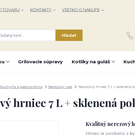
I TOVARU
KONTAKTY
VŠETKO O NÁKUPE
Hľadať
ku
Grilovacie súpravy
Kotlíky na guláš
Kuch
Kuchyňa a gastronómia
Nerezový riad
Nerezový hrniec 7 L + sklenená 
vý hrniec 7 L + sklenená po
Kvalitný nerezový h
Hrniec je vyrobený z kva