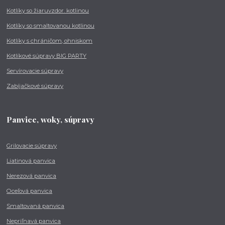
Kotlíky so žiaruvzdor. kotlinou
Kotlíky so smaltovanou kotlinou
Kotlíky s chráničom, ohniskom
Kotlíkové súpravy BIG PARTY
Servírovacie súpravy
Zabíjačkové súpravy
Panvice, woky, súpravy
Grilovacie súpravy
Liatinová panvica
Nerezová panvica
Oceľová panvica
Smaltovaná panvica
Nepriľnavá panvica