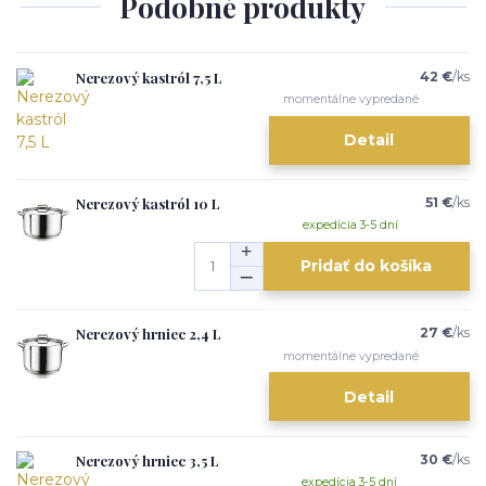
Podobné produkty
Nerezový kastról 7,5 L
42 €
/
ks
momentálne vypredané
Detail
Nerezový kastról 10 L
51 €
/
ks
expedícia 3-5 dní
Pridať do košíka
Nerezový hrniec 2,4 L
27 €
/
ks
momentálne vypredané
Detail
Nerezový hrniec 3,5 L
30 €
/
ks
expedícia 3-5 dní