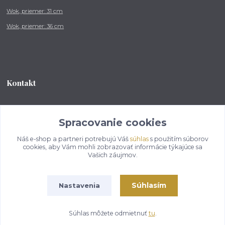
Wok, priemer: 31 cm
Wok, priemer: 36 cm
Kontakt
Tel.: +421 902 212 007
od 8:00 - do 16:00 hod
Spracovanie cookies
Náš e-shop a partneri potrebujú Váš
súhlas
s použitím súborov
info@kotlikovesupravy.sk
cookies, aby Vám mohli zobrazovať informácie týkajúce sa
Vašich záujmov.
Súhlasím
Nastavenia
Copyright © 2017-2050 kotlikovesupravy.sk, všetky práva vyhradené..
Súhlas môžete odmietnuť
tu
.
Vytvorené na
Eshop-rychlo.sk