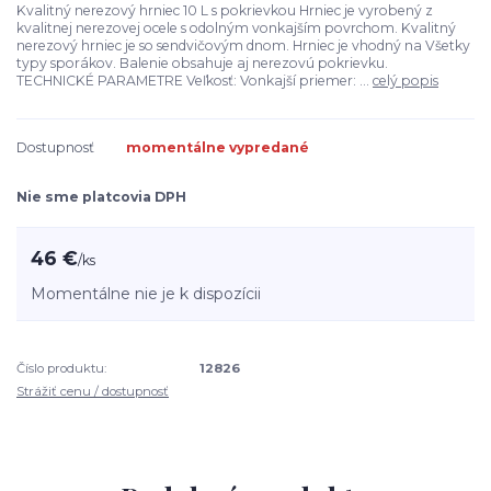
Kvalitný nerezový hrniec 10 L s pokrievkou Hrniec je vyrobený z
kvalitnej nerezovej ocele s odolným vonkajším povrchom. Kvalitný
nerezový hrniec je so sendvičovým dnom. Hrniec je vhodný na Všetky
typy sporákov. Balenie obsahuje aj nerezovú pokrievku.
TECHNICKÉ PARAMETRE Veľkosť: Vonkajší priemer: ...
celý popis
Dostupnosť
momentálne vypredané
Nie sme platcovia DPH
46 €
/
ks
Momentálne nie je k dispozícii
Číslo produktu:
12826
Strážiť cenu / dostupnosť