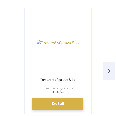
Drevená súprava 8 ks
Antikoro
momentálne vypredané
e
11 €
/
ks
Detail