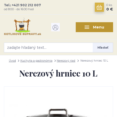
Tel.: +421 902 212 007
0
ks
0 €
od 8:00 - do 16:00 hod
Menu
Hľadať
Úvod
Kuchyňa a gastronómia
Nerezový riad
Nerezový hrniec 10 L
Nerezový hrniec 10 L