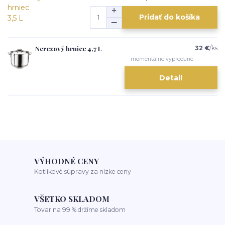
Pridať do košíka
Nerezový hrniec 4,7 L
32 €
/
ks
momentálne vypredané
Detail
VÝHODNÉ CENY
Kotlíkové súpravy za nízke ceny
VŠETKO SKLADOM
Tovar na 99 % držíme skladom