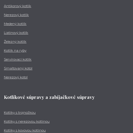
Antikorový kotlík
Nerezový kotlík
Medený kotlík
Liatinový kotlík
Železný kotlík
Kotlík na ryby
Servírovací kotlík
Smaltovaný kotol
Nerezový kotol
Kotlíkové súpravy a zabíjačkové súpravy
Kotlíky s trojnožkou
Kotlíky s nerezovou kotlinou
Kotlíky s kovovou kotlinou