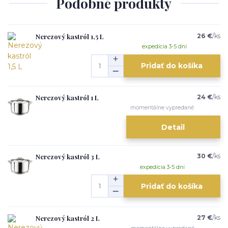
Podobné produkty
Nerezový kastról 1,5 L
26 €
/
ks
expedícia 3-5 dní
Pridať do košíka
Nerezový kastról 1 L
24 €
/
ks
momentálne vypredané
Detail
Nerezový kastról 3 L
30 €
/
ks
expedícia 3-5 dní
Pridať do košíka
Nerezový kastról 2 L
27 €
/
ks