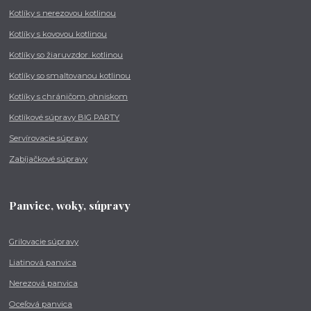
Kotlíky s nerezovou kotlinou
Kotlíky s kovovou kotlinou
Kotlíky so žiaruvzdor. kotlinou
Kotlíky so smaltovanou kotlinou
Kotlíky s chráničom, ohniskom
Kotlíkové súpravy BIG PARTY
Servírovacie súpravy
Zabíjačkové súpravy
Panvice, woky, súpravy
Grilovacie súpravy
Liatinová panvica
Nerezová panvica
Oceľová panvica