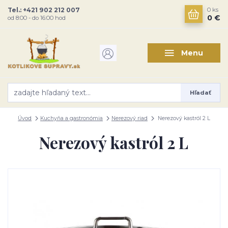
Tel.: +421 902 212 007
0
ks
0 €
od 8:00 - do 16:00 hod
Menu
Hľadať
Úvod
Kuchyňa a gastronómia
Nerezový riad
Nerezový kastról 2 L
Nerezový kastról 2 L