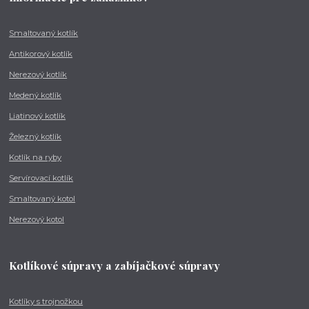
Smaltovaný kotlík
Antikorový kotlík
Nerezový kotlík
Medený kotlík
Liatinový kotlík
Železný kotlík
Kotlík na ryby
Servírovací kotlík
Smaltovaný kotol
Nerezový kotol
Kotlíkové súpravy a zabíjačkové súpravy
Kotlíky s trojnožkou