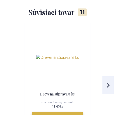
Súvisiaci tovar
11
Drevená súprava 8 ks
Antikoro
momentálne vypredané
e
11 €
/
ks