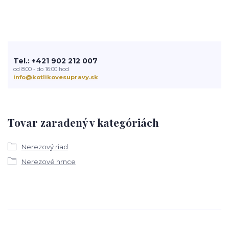
Tel.: +421 902 212 007
od 8:00 - do 16:00 hod
info@kotlikovesupravy.sk
Tovar zaradený v kategóriách
Nerezový riad
Nerezové hrnce