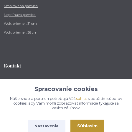
Smaltovaná panvica
Nepriľnavá panvica
Wok, priemer: 31 cm
Wok, priemer: 36 cm
Kontakt
Tel.: +421 902 212 007
od 8:00 - do 16:00 hod
Spracovanie cookies
Náš e-shop a partneri potrebujú Váš
súhlas
s použitím súborov
info@kotlikovesupravy.sk
cookies, aby Vám mohli zobrazovať informácie týkajúce sa
Vašich záujmov.
Súhlasím
Nastavenia