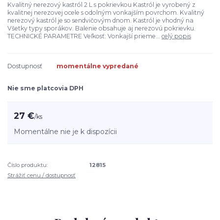
Kvalitný nerezový kastról 2 L s pokrievkou Kastról je vyrobený z
kvalitnej nerezovej ocele s odolným vonkajším povrchom. Kvalitný
nerezový kastról je so sendvičovým dnom. Kastról je vhodný na
Všetky typy sporákov. Balenie obsahuje aj nerezovú pokrievku.
TECHNICKÉ PARAMETRE Veľkosť: Vonkajší prieme...
celý popis
Dostupnosť
momentálne vypredané
Nie sme platcovia DPH
27 €
/
ks
Momentálne nie je k dispozícii
Číslo produktu:
12815
Strážiť cenu / dostupnosť