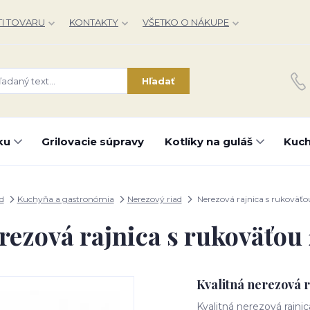
I TOVARU
KONTAKTY
VŠETKO O NÁKUPE
Hľadať
ku
Grilovacie súpravy
Kotlíky na guláš
Kuch
d
Kuchyňa a gastronómia
Nerezový riad
Nerezová rajnica s rukoväťo
rezová rajnica s rukoväťou 
Kvalitná nerezová r
Kvalitná nerezová rajni