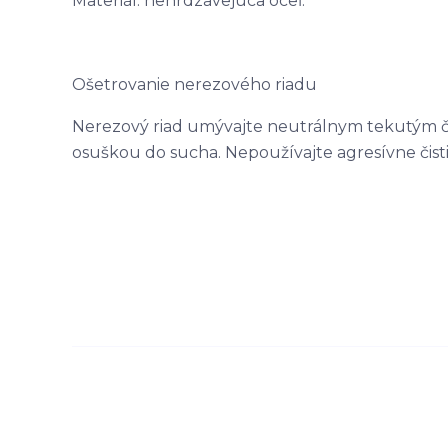
Materiál: nehrdzavejúca oceľ.
Ošetrovanie nerezového riadu
Nerezový riad umývajte neutrálnym tekutým čis
osuškou do sucha. Nepoužívajte agresívne čisti