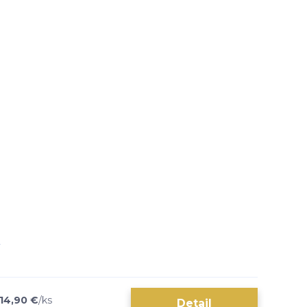
14,90 €
/
ks
Detail