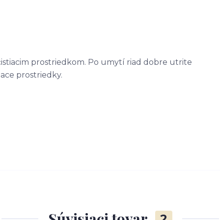
tiacim prostriedkom. Po umytí riad dobre utrite
ace prostriedky.
Súvisiaci tovar
2