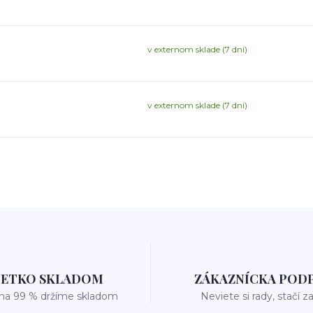
v externom sklade (7 dní)
v externom sklade (7 dní)
ŠETKO SKLADOM
ZÁKAZNÍCKA POD
 na 99 % držíme skladom
Neviete si rady, stačí z