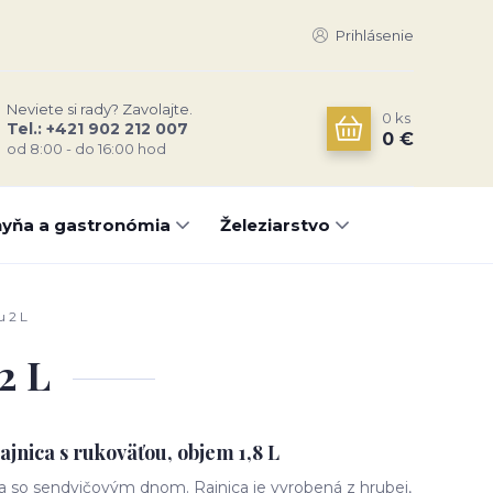
Prihlásenie
Neviete si rady? Zavolajte.
0
ks
Tel.: +421 902 212 007
0 €
od 8:00 - do 16:00 hod
yňa a gastronómia
Železiarstvo
u 2 L
2 L
ajnica s rukoväťou, objem 1,8 L
ca so sendvičovým dnom. Rajnica je vyrobená z hrubej,