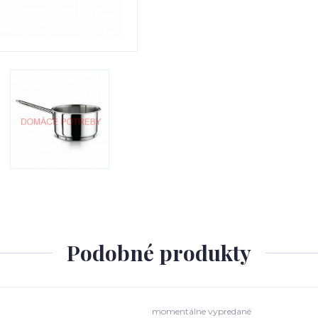
Podobné produkty
momentálne vypredané